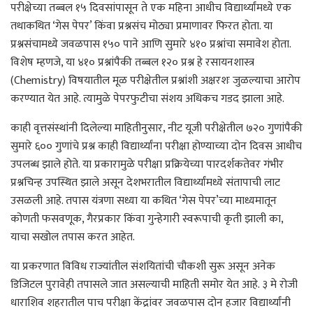
परीक्षेच्या तब्बल १५ दिवसांपासून ते एक महिना आधीच विद्यार्थ्यांमध्ये एक
तथाकथित ‘गेस पेपर’ किंवा प्रश्नसंच मोठ्या प्रमाणावर फिरत होता. या
प्रश्नसंचामध्ये जवळपास १५० पाने आणि सुमारे ४१० प्रश्नांचा समावेश होता.
विशेष म्हणजे, या ४१० प्रश्नांपैकी तब्बल १२० प्रश्न हे रसायनशास्त्र
(Chemistry) विषयातील मूळ परीक्षेतील प्रश्नांशी अक्षरशः जुळल्याचा आरोप
करण्यात येत आहे. त्यामुळे पेपरफुटीचा संशय अधिकच गडद झाला आहे.
काही वृत्तसंस्थांनी दिलेल्या माहितीनुसार, नीट यूजी परीक्षेतील ७२० गुणांपैकी
सुमारे ६०० गुणांचे प्रश्न काही विद्यार्थ्यांना परीक्षा होण्याच्या दोन दिवस आधीच
उपलब्ध झाले होते. या प्रकारामुळे परीक्षा प्रक्रियेच्या पारदर्शकतेवर गंभीर
प्रश्नचिन्ह उपस्थित झाले असून देशभरातील विद्यार्थ्यांमध्ये संतापाची लाट
उसळली आहे. तपास यंत्रणा सध्या या कथित ‘गेस पेपर’च्या माध्यमातून
कोणती फसवणूक, गैरप्रकार किंवा गुन्हेगारी स्वरूपाची कृती झाली का,
याचा सखोल तपास करत आहेत.
या प्रकरणात विविध राज्यांतील संशयितांची चौकशी सुरू असून अनेक
डिजिटल पुरावेही तपासले जात असल्याची माहिती समोर येत आहे. ३ मे रोजी
धाराशिव शहरातील पाच परीक्षा केंद्रांवर जवळपास दोन हजार विद्यार्थ्यांनी