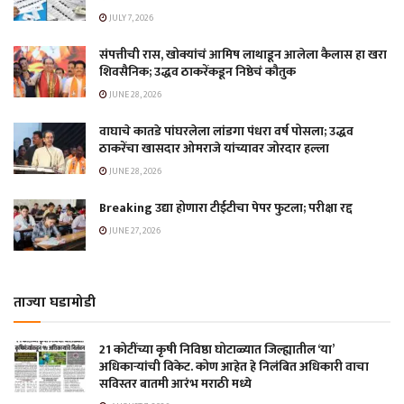
JULY 7, 2026
संपत्तीची रास, खोक्यांचं आमिष लाथाडून आलेला कैलास हा खरा
शिवसैनिक; उद्धव ठाकरेंकडून निष्ठेचं कौतुक
JUNE 28, 2026
वाघाचे कातडे पांघरलेला लांडगा पंधरा वर्ष पोसला; उद्धव
ठाकरेंचा खासदार ओमराजे यांच्यावर जोरदार हल्ला
JUNE 28, 2026
Breaking उद्या होणारा टीईटीचा पेपर फुटला; परीक्षा रद्द
JUNE 27, 2026
ताज्या घडामोडी
21 कोटींच्या कृषी निविष्ठा घोटाळ्यात जिल्ह्यातील ‘या’
अधिकाऱ्यांची विकेट. कोण आहेत हे निलंबित अधिकारी वाचा
सविस्तर बातमी आरंभ मराठी मध्ये