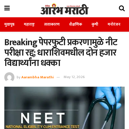
मुखपृष्ठ
महाराष्ट्र
सत्ताकारण
शैक्षणिक
कृषी
मनोरंजन
Breaking पेपरफुटी प्रकरणामुळे नीट
परीक्षा रद्द; धाराशिवमधील दोन हजार
विद्यार्थ्यांना धक्का
by
Aarambha Marathi
May 12, 2026