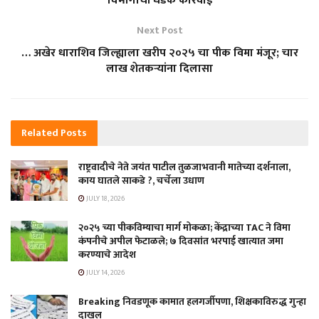
विभागाची धडक कारवाई
Next Post
… अखेर धाराशिव जिल्ह्याला खरीप २०२५ चा पीक विमा मंजूर; चार
लाख शेतकऱ्यांना दिलासा
Related
Posts
राष्ट्रवादीचे नेते जयंत पाटील तुळजाभवानी मातेच्या दर्शनाला,
काय घातले साकडे ?, चर्चेला उधाण
JULY 18, 2026
२०२५ च्या पीकविम्याचा मार्ग मोकळा; केंद्राच्या TAC ने विमा
कंपनीचे अपील फेटाळले; ७ दिवसांत भरपाई खात्यात जमा
करण्याचे आदेश
JULY 14, 2026
Breaking निवडणूक कामात हलगर्जीपणा, शिक्षकाविरुद्ध गुन्हा
दाखल