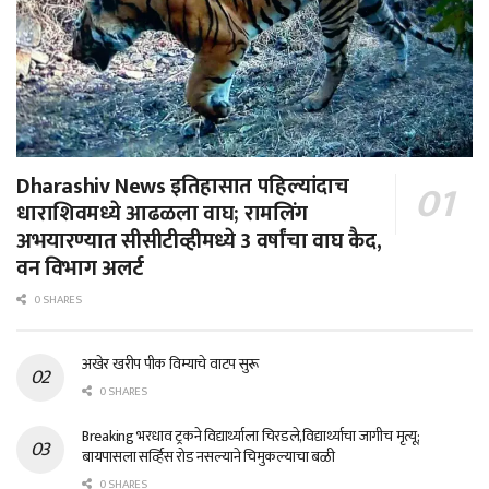
Dharashiv News इतिहासात पहिल्यांदाच
धाराशिवमध्ये आढळला वाघ; रामलिंग
अभयारण्यात सीसीटीव्हीमध्ये 3 वर्षांचा वाघ कैद,
वन विभाग अलर्ट
0 SHARES
अखेर खरीप पीक विम्याचे वाटप सुरू
0 SHARES
Breaking भरधाव ट्रकने विद्यार्थ्याला चिरडले,विद्यार्थ्याचा जागीच मृत्यू;
बायपासला सर्व्हिस रोड नसल्याने चिमुकल्याचा बळी
0 SHARES