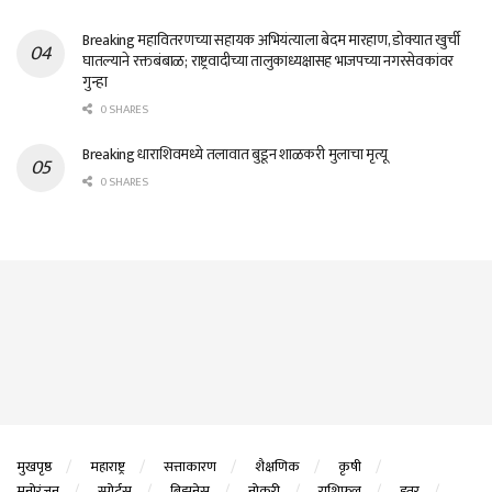
Breaking महावितरणच्या सहायक अभियंत्याला बेदम मारहाण, डोक्यात खुर्ची
घातल्याने रक्तबंबाळ; राष्ट्रवादीच्या तालुकाध्यक्षासह भाजपच्या नगरसेवकांवर
गुन्हा
0 SHARES
Breaking धाराशिवमध्ये तलावात बुडून शाळकरी मुलाचा मृत्यू
0 SHARES
मुखपृष्ठ
महाराष्ट्र
सत्ताकारण
शैक्षणिक
कृषी
मनोरंजन
स्पोर्ट्स
बिझनेस
नोकरी
राशिफल
इतर