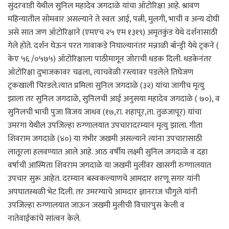
सुंदरवाडी येथील सुनिल महादेव जगदाळे यांचा ऑटोरिक्षा आहे. श्रावण
महिन्यातील सोमवार असल्याने ते स्वतः आई, पत्नी, मुलगी, भाची व अन्य दोघी
असे सात जण ऑटोरिक्षाने (एमएच २५ एम १३१९) अमृतकुंड येथे दर्शनासाठी
गेले होते. दर्शन घेऊन परत गावाकडे निघाल्यानंतर मन्नाळी बॉन्ड्री येथे ट्रकने (
केए ५६ /०५७५) ऑटोरिक्षाला पाठीमागून जोराची धडक दिली. धडकेनंतर
ऑटोरिक्षा दुभाजकावर चढला, त्याचवेळी रस्त्यावर पडलेले तिघेजण
ट्रकखाली चिरडले.त्यात प्रमिला सुनिल जगदाळे (३२) यांचा जागीच मृत्यु
झाला तर सुनिल जगदाळे, सुनिलची आई अनुसया महादेव जगदाळे ( ७०), व
सुनिलची भाची पुजा विजय जाधव (१७,रा. शहापूर,ता. तुळजापूर) यांचा
उमरगा येथील उपजिल्हा रुग्णालयात उपचारादरम्यान मृत्यु झाला. गीता
शिवराम जगदाळे (४०) या गंभीर जखमी असल्याने त्यांना उपचारासाठी
लातूरला हलवण्यात आले आहे. आठ वर्षीय लक्ष्मी सुनिल जगदाळे व दहा
वर्षाची आस्मिता शिवराम जगदाळे या जखमी मुलींवर खासगी रुग्णालयात
उपचार सुरू आहेत. दरम्यान बस्वकल्याणचे आमदार शरणू सगर यांनी
अपघातस्थळी भेट दिली. तर उमरग्याचे आमदार ज्ञानराज चौगुले यांनी
उपजिल्हा रुग्णालयात जाऊन जखमी मुलीची विचारपुस केली व
नातेवाईकांचे सांत्वन केले.