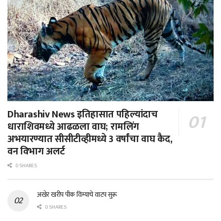
Dharashiv News इतिहासात पहिल्यांदाच
धाराशिवमध्ये आढळला वाघ; रामलिंग
अभयारण्यात सीसीटीव्हीमध्ये 3 वर्षांचा वाघ कैद,
वन विभाग अलर्ट
0 SHARES
अखेर खरीप पीक विम्याचे वाटप सुरू
0 SHARES