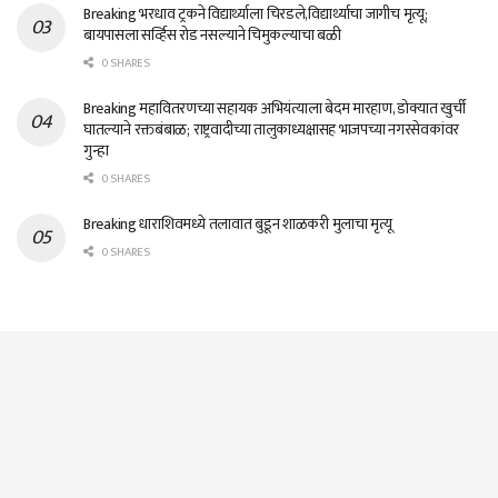
Breaking भरधाव ट्रकने विद्यार्थ्याला चिरडले,विद्यार्थ्याचा जागीच मृत्यू;
बायपासला सर्व्हिस रोड नसल्याने चिमुकल्याचा बळी
0 SHARES
Breaking महावितरणच्या सहायक अभियंत्याला बेदम मारहाण, डोक्यात खुर्ची
घातल्याने रक्तबंबाळ; राष्ट्रवादीच्या तालुकाध्यक्षासह भाजपच्या नगरसेवकांवर
गुन्हा
0 SHARES
Breaking धाराशिवमध्ये तलावात बुडून शाळकरी मुलाचा मृत्यू
0 SHARES