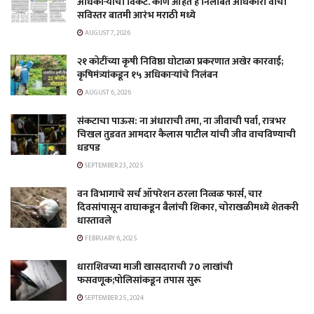
अधिकाऱ्यांची विकेट. कोण आहेत हे निलंबित अधिकारी वाचा
सविस्तर बातमी आरंभ मराठी मध्ये
AUGUST 7, 2026
२१ कोटींच्या कृषी निविष्ठा घोटाळा प्रकरणात अखेर कारवाई;
कृषिमंत्र्यांकडून १५ अधिकाऱ्यांचे निलंबन
AUGUST 6, 2026
संकटाचा पाऊस: ना अंधाराची तमा, ना जीवाची पर्वा, रात्रभर
चिखल तुडवत आमदार कैलास पाटील यांची जीव वाचविण्याची
धडपड
SEPTEMBER 23, 2025
वन विभागाचे सर्च ऑपरेशन ठरला निव्वळ फार्स, चार
दिवसांपासून वाघाकडून बैलांची शिकार, चोराखळीमध्ये शेतकरी
धास्तावले
FEBRUARY 6, 2025
धाराशिवच्या माजी खासदाराची 70 लाखांची
फसवणूक;पोलिसांकडून तपास सुरू
SEPTEMBER 25, 2024