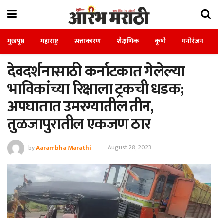
मुखपृष्ठ
महाराष्ट्र
सत्ताकारण
शैक्षणिक
कृषी
मनोरंजन
देवदर्शनासाठी कर्नाटकात गेलेल्या
भाविकांच्या रिक्षाला ट्रकची धडक;
अपघातात उमरग्यातील तीन,
तुळजापुरातील एकजण ठार
by
Aarambha Marathi
August 28, 2023