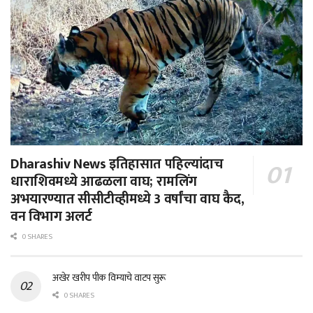
Dharashiv News इतिहासात पहिल्यांदाच
धाराशिवमध्ये आढळला वाघ; रामलिंग
अभयारण्यात सीसीटीव्हीमध्ये 3 वर्षांचा वाघ कैद,
वन विभाग अलर्ट
0 SHARES
अखेर खरीप पीक विम्याचे वाटप सुरू
0 SHARES