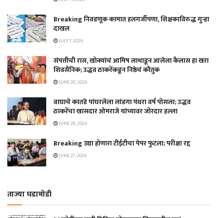
Breaking निवडणूक कामात हलगर्जीपणा, शिक्षकाविरुद्ध गुन्हा
दाखल
JULY 7, 2026
संपत्तीची रास, खोक्यांचं आमिष लाथाडून आलेला कैलास हा खरा
शिवसैनिक; उद्धव ठाकरेंकडून निष्ठेचं कौतुक
JUNE 28, 2026
वाघाचे कातडे पांघरलेला लांडगा पंधरा वर्ष पोसला; उद्धव
ठाकरेंचा खासदार ओमराजे यांच्यावर जोरदार हल्ला
JUNE 28, 2026
Breaking उद्या होणारा टीईटीचा पेपर फुटला; परीक्षा रद्द
JUNE 27, 2026
ताज्या घडामोडी