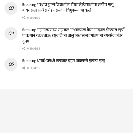
Breaking भरधाव ट्रकने विद्यार्थ्याला चिरडले,विद्यार्थ्याचा जागीच मृत्यू;
बायपासला सर्व्हिस रोड नसल्याने चिमुकल्याचा बळी
0 SHARES
Breaking महावितरणच्या सहायक अभियंत्याला बेदम मारहाण, डोक्यात खुर्ची
घातल्याने रक्तबंबाळ; राष्ट्रवादीच्या तालुकाध्यक्षासह भाजपच्या नगरसेवकांवर
गुन्हा
0 SHARES
Breaking धाराशिवमध्ये तलावात बुडून शाळकरी मुलाचा मृत्यू
0 SHARES