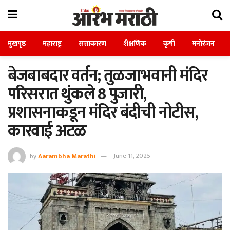
मुखपृष्ठ
महाराष्ट्र
सत्ताकारण
शैक्षणिक
कृषी
मनोरंजन
बेजबाबदार वर्तन; तुळजाभवानी मंदिर
परिसरात थुंकले 8 पुजारी,
प्रशासनाकडून मंदिर बंदीची नोटीस,
कारवाई अटळ
by
Aarambha Marathi
June 11, 2025