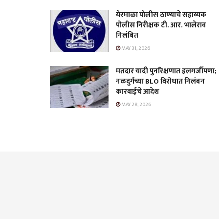
येरमाळा पोलीस ठाण्याचे सहाय्यक
पोलीस निरीक्षक टी. आर. भालेराव
निलंबित
MAY 31, 2026
मतदार यादी पुनरिक्षणात हलगर्जीपणा;
नळदुर्गच्या BLO विरोधात निलंबन
कारवाईचे आदेश
MAY 28, 2026