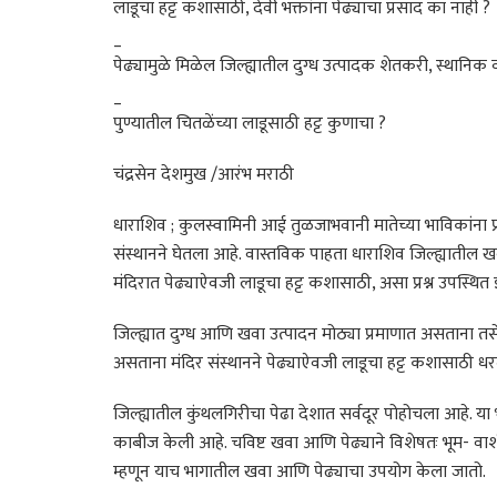
लाडूचा हट्ट कशासाठी, देवी भक्तांना पेढ्याचा प्रसाद का नाही ?
_
पेढ्यामुळे मिळेल जिल्ह्यातील दुग्ध उत्पादक शेतकरी, स्थानिक
_
पुण्यातील चितळेंच्या लाडूसाठी हट्ट कुणाचा ?
चंद्रसेन देशमुख /आरंभ मराठी
धाराशिव ; कुलस्वामिनी आई तुळजाभवानी मातेच्या भाविकांना प्र
संस्थानने घेतला आहे. वास्तविक पाहता धाराशिव जिल्ह्यातील ख
मंदिरात पेढ्याऐवजी लाडूचा हट्ट कशासाठी, असा प्रश्न उपस्थित
जिल्ह्यात दुग्ध आणि खवा उत्पादन मोठ्या प्रमाणात असताना तस
असताना मंदिर संस्थानने पेढ्याऐवजी लाडूचा हट्ट कशासाठी ध
जिल्ह्यातील कुंथलगिरीचा पेढा देशात सर्वदूर पोहोचला आहे. य
काबीज केली आहे. चविष्ट खवा आणि पेढ्याने विशेषतः भूम- वाशी 
म्हणून याच भागातील खवा आणि पेढ्याचा उपयोग केला जातो.