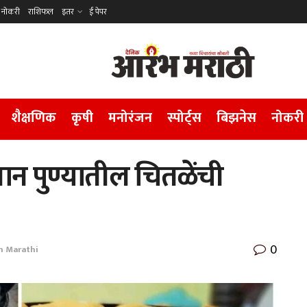
नोकरी
राशिफल
इतर
ई पेपर
शैक्षणिक
कृषी
मनोरंजन
स्पोर्ट्स
बिझनेस
नोकरी
ान पुण्यातील चितळेंची
0
 Marathi