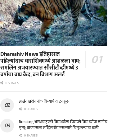
Dharashiv News इतिहासात
पहिल्यांदाच धाराशिवमध्ये आढळला वाघ;
रामलिंग अभयारण्यात सीसीटीव्हीमध्ये 3
वर्षांचा वाघ कैद, वन विभाग अलर्ट
0 SHARES
अखेर खरीप पीक विम्याचे वाटप सुरू
0 SHARES
Breaking भरधाव ट्रकने विद्यार्थ्याला चिरडले,विद्यार्थ्याचा जागीच
मृत्यू; बायपासला सर्व्हिस रोड नसल्याने चिमुकल्याचा बळी
0 SHARES