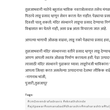
तुळजाभवानी मातेचे बहुतांश भाविक नवरात्रोत्सवात तसेच मंगळ
पिठाचे लाडू प्रसाद म्हणून सेवन करता येत नाहीत. पेढ्याचा प्
दिवशी चालू शकतो. मंदिर संस्थानने लाडूचा प्रसाद देण्याचा निर्
विश्वासात का घेतले नाही, असा प्रश्न आता विचारला जात आहे.
आपल्या भागाची ओळख वाढवा, लाडू नको पेढ्याचा प्रसाद हवा,
तुळजाभवानी मंदिर संस्थानच्या वतीने प्रसाद म्हणून लाडू देण्या
आपण आपली स्वतंत्र ओळख निर्माण करायला हवी. पेढा उत्पादन
त्यासाठी मंदिर संस्थानने पुढाकार घ्यावा. लाडूऐवजी भाविकां
आपला जिल्हा करत असलेल्या उत्पादनाचा देशभर लौकिक वाढ
-नागनाथ भांजी,
पुजारी,तुळजापूर
Tags:
#cmDevendrafadnavis #eknathshinde
#ajitpawar#osmanabad#dharashiv#maharashtra#tulj