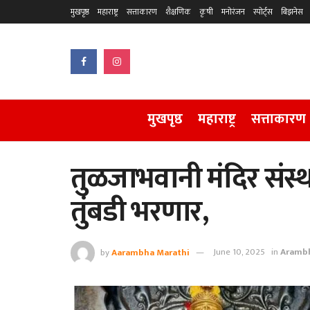
मुखपृष्ठ
महाराष्ट्र
सत्ताकारण
शैक्षणिक
कृषी
मनोरंजन
स्पोर्ट्स
बिझनेस
मुखपृष्ठ
महाराष्ट्र
सत्ताकारण
तुळजाभवानी मंदिर संस्थ
तुंबडी भरणार,
by
Aarambha Marathi
June 10, 2025
in
Arambh