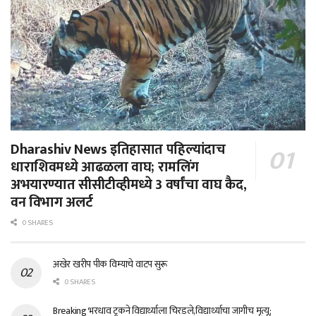
Dharashiv News इतिहासात पहिल्यांदाच
धाराशिवमध्ये आढळला वाघ; रामलिंग
अभयारण्यात सीसीटीव्हीमध्ये 3 वर्षांचा वाघ कैद,
वन विभाग अलर्ट
0 SHARES
अखेर खरीप पीक विम्याचे वाटप सुरू
0 SHARES
Breaking भरधाव ट्रकने विद्यार्थ्याला चिरडले,विद्यार्थ्याचा जागीच मृत्यू;