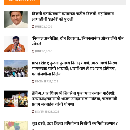
विक्रमी मताधिक्याने बसवराज पाटील विजयी; महाविकास
आघाडीची ‘इतकी’ मते फुटली
JUNE 22, 2026
‘निकाल अनपेक्षित, दोन दिवसात..’ निकालानंतर ओमराजेंनी मौन
सोडले
JUNE 20, 2026
Breaking तुळजापूरमध्ये विनोद गंगणे, उमरगामध्ये किरण
गायकवाड यांची आघाडी; धाराशिवमध्ये प्रशासन झोपेतच,
मतमोजणीला विलंब
DECEMBER 21, 2025
ब्रेकिंग..धाराशिवमध्ये शिवसेना पुन्हा भाजपच्याच पाठीशी;
नगराध्यक्षपदासाठी भाजप उमेदवाराला पाठिंबा, पालकमंत्री
प्रताप सरनाईक यांची घोषणा
NOVEMBER 28, 2025
सूत्र ठरले, उद्या जिल्हा समितीच्या निधीची स्थगिती उठणार ?