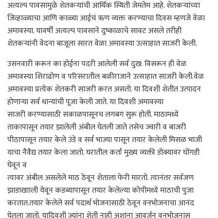
अत्यल्प पावसामुळे शेतकऱ्यांची आर्थिक स्थिती जेमतेम आहे. शेतकऱ्यांच्या
जिव्हाळ्याचा आणि काळ्या आईचं ऋण व्यक्त करण्याचा दिवस म्हणजे वेळा
अमावस्या. यावर्षी अत्यल्प पावसाने दुष्काळाचे सावट असले तरीही
शेतकऱ्यांनी वेदना बाजूला सारत वेळा अमावस्या उत्साहात साजरी केली.
उसनवारी करून का होईना पदरी आलेली सर्व दुख: विसरून ही वेळ
अमावस्या शिराढोण व परिसरातील बळीराजाने उत्साहात साजरी केली.वेळ
अमावस्या प्रत्येक शेतकरी साजरी करत असतो. या दिवशी शेतीत उत्पादन
होणाऱ्या सर्व धान्यांची पूजा केली जाते. या दिवशी अमावस्या
साजरी करण्यासाठी सकाळपासूनच लगबग सुरू होती. माठामध्ये
ताकापासून तयार झालेली अंबील घेतली जाते तसेच ज्वारी व बाजरी
पीठापासून तयार केले उंडे व सर्व भाज्या पासून तयार केलेली मिसळ भाजी
याचा नैवैद्य तयार केला जातो. घरातील कर्ता मुख्य व्यक्ती डोक्यावर घोंगडी
घेवून व
त्यावर अंबील असलेले माठ ठेवून शेताला फेरी मारतो. त्यानंतर सर्वजण
झाडाखााली येवून कडब्यापासून तयार केलेल्या कोपीमध्ये माठाची पुजा
करतात.तयार केलेले सर्व पदार्थ भोजनासाठी ठेवून वनभोजनाचा आनंद
घेतला जातो. यादिवशी ज्यांना शेती नाही अशांना आवर्जून वनभोजनास