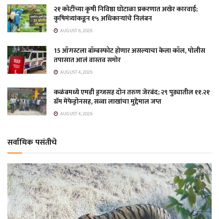
२१ कोटींच्या कृषी निविष्ठा घोटाळा प्रकरणात अखेर कारवाई;
कृषिमंत्र्यांकडून १५ अधिकाऱ्यांचे निलंबन
AUGUST 6, 2026
15 ऑगस्टला बॉम्बस्फोट होणार असल्याचा केला कॉल, पोलीस
तपासात आलं वास्तव समोर
AUGUST 4, 2026
कळंबमध्ये एमडी ड्रग्जसह दोन तरुण जेरबंद; २९ पुड्यातील ११.२१
ग्रॅम मेफेड्रोनसह, सव्वा लाखांचा मुद्देमाल जप्त
AUGUST 4, 2026
सर्वाधिक पसंतीचे