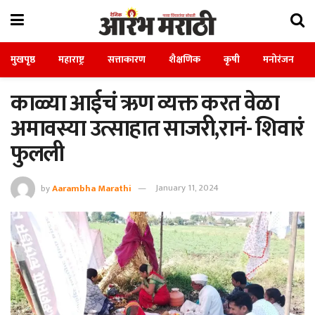
मुखपृष्ठ
महाराष्ट्र
सत्ताकारण
शैक्षणिक
कृषी
मनोरंजन
काळ्या आईचं ऋण व्यक्त करत वेळा
अमावस्या उत्साहात साजरी,रानं- शिवारं
फुलली
by
Aarambha Marathi
January 11, 2024