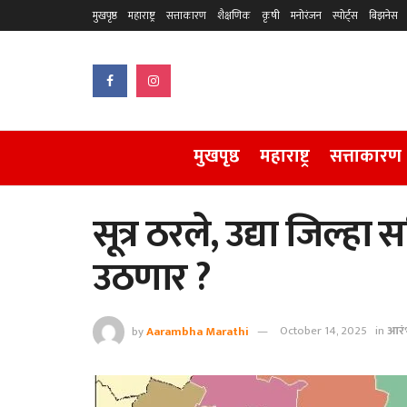
मुखपृष्ठ
महाराष्ट्र
सत्ताकारण
शैक्षणिक
कृषी
मनोरंजन
स्पोर्ट्स
बिझनेस
मुखपृष्ठ
महाराष्ट्र
सत्ताकारण
सूत्र ठरले, उद्या जिल्हा
उठणार ?
by
Aarambha Marathi
October 14, 2025
in
आरं