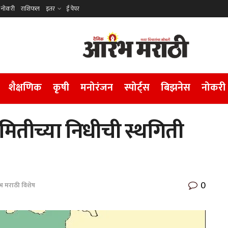
नोकरी
राशिफल
इतर
ई पेपर
शैक्षणिक
कृषी
मनोरंजन
स्पोर्ट्स
बिझनेस
नोकरी
 समितीच्या निधीची स्थगिती
0
भ मराठी विशेष