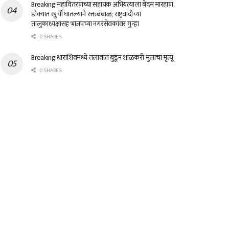
Breaking महावितरणच्या सहायक अभियंत्याला बेदम मारहाण,
डोक्यात खुर्ची घातल्याने रक्तबंबाळ; राष्ट्रवादीच्या
तालुकाध्यक्षासह भाजपच्या नगरसेवकांवर गुन्हा
0 SHARES
Breaking धाराशिवमध्ये तलावात बुडून शाळकरी मुलाचा मृत्यू
0 SHARES