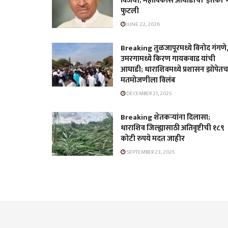
विजयी; महाविकास आघाडीची ‘इतकी’ 
फुटली
JUNE 22, 2026
Breaking तुळजापूरमध्ये विनोद गंगणे
उमरगामध्ये किरण गायकवाड यांची
आघाडी; धाराशिवमध्ये प्रशासन झोपेतच
मतमोजणीला विलंब
DECEMBER 21, 2025
Breaking शेतकऱ्यांना दिलासा;
धाराशिव जिल्ह्यासाठी अतिवृष्टीची १८९
कोटी रुपये मदत जाहीर
SEPTEMBER 23, 2025