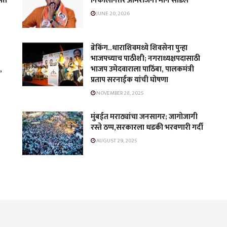
मते
निकालानंतर ओमराजेंनी मौन सोडले
JUNE 20, 2026
,
ब्रेकिंग..धाराशिवमध्ये शिवसेना पुन्हा
भाजपच्याच पाठीशी; नगराध्यक्षपदासाठी
,
भाजप उमेदवाराला पाठिंबा, पालकमंत्री
प्रताप सरनाईक यांची घोषणा
NOVEMBER 28, 2025
मुंबईत मराठ्यांचा जनसागर; जागोजागी
रस्ते ठप्प,सरकारला धडकी भरवणारी गर्दी
AUGUST 29, 2025