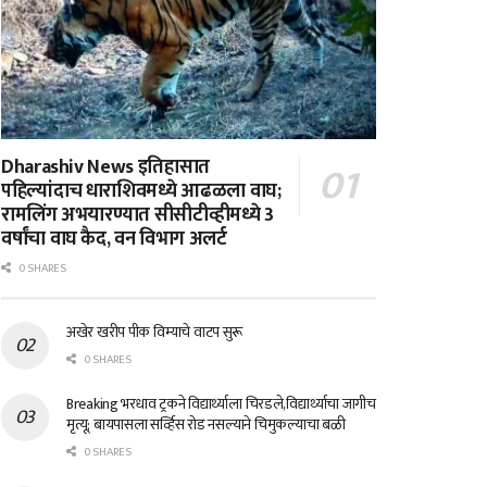
Dharashiv News इतिहासात
पहिल्यांदाच धाराशिवमध्ये आढळला वाघ;
रामलिंग अभयारण्यात सीसीटीव्हीमध्ये 3
वर्षांचा वाघ कैद, वन विभाग अलर्ट
0 SHARES
अखेर खरीप पीक विम्याचे वाटप सुरू
0 SHARES
Breaking भरधाव ट्रकने विद्यार्थ्याला चिरडले,विद्यार्थ्याचा जागीच
मृत्यू; बायपासला सर्व्हिस रोड नसल्याने चिमुकल्याचा बळी
0 SHARES