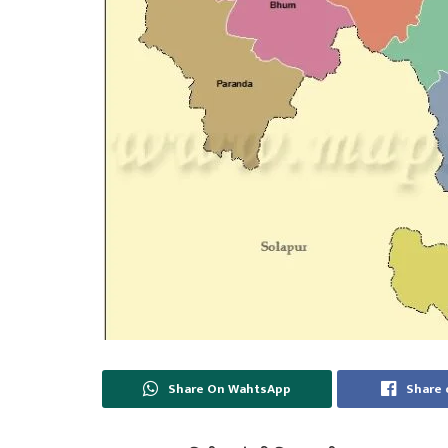
Share On WahtsApp
Share 