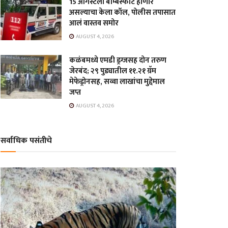
15 ऑगस्टला बॉम्बस्फोट होणार
असल्याचा केला कॉल, पोलीस तपासात
आलं वास्तव समोर
AUGUST 4, 2026
कळंबमध्ये एमडी ड्रग्जसह दोन तरुण
जेरबंद; २९ पुड्यातील ११.२१ ग्रॅम
मेफेड्रोनसह, सव्वा लाखांचा मुद्देमाल
जप्त
AUGUST 4, 2026
सर्वाधिक पसंतीचे