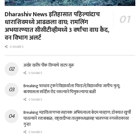
Dharashiv News इतिहासात पहिल्यांदाच
धाराशिवमध्ये आढळला वाघ; रामलिंग
अभयारण्यात सीसीटीव्हीमध्ये 3 वर्षांचा वाघ कैद,
वन विभाग अलर्ट
0 SHARES
अखेर खरीप पीक विम्याचे वाटप सुरू
0 SHARES
Breaking भरधाव ट्रकने विद्यार्थ्याला चिरडले,विद्यार्थ्याचा जागीच मृत्यू;
बायपासला सर्व्हिस रोड नसल्याने चिमुकल्याचा बळी
0 SHARES
Breaking महावितरणच्या सहायक अभियंत्याला बेदम मारहाण, डोक्यात खुर्ची
घातल्याने रक्तबंबाळ; राष्ट्रवादीच्या तालुकाध्यक्षासह भाजपच्या नगरसेवकांवर
गुन्हा
0 SHARES