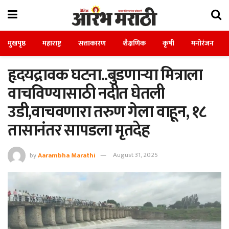
मुखपृष्ठ
महाराष्ट्र
सत्ताकारण
शैक्षणिक
कृषी
मनोरंजन
हृदयद्रावक घटना..बुडणाऱ्या मित्राला
वाचविण्यासाठी नदीत घेतली
उडी,वाचवणारा तरुण गेला वाहून, १८
तासानंतर सापडला मृतदेह
by
Aarambha Marathi
August 31, 2025