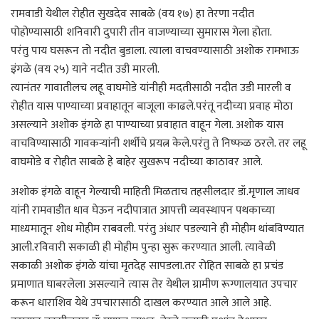
रामवाडी येथील रोहीत सुखदेव साबळे (वय १७) हा तेरणा नदीत
पोहोण्यासाठी शनिवारी दुपारी तीन वाजण्याच्या सुमारास गेला होता.
परंतु पाय घसरून तो नदीत बुडाला. त्याला वाचवण्यासाठी अशोक रामभाऊ
इंगळे (वय २५) याने नदीत उडी मारली.
त्यानंतर गावातीलच लहू वाघमोडे यांनीही मदतीसाठी नदीत उडी मारली व
रोहीत यास पाण्याच्या प्रवाहातून बाजूला काढले.परंतू नदीच्या प्रवाह मोठा
असल्याने अशोक इंगळे हा पाण्याच्या प्रवाहात वाहून गेला. अशोक यास
वाचविण्यासाठी गावकऱ्यांनी शर्थीचे प्रयत्न केले.परंतु ते निष्फळ ठरले. तर लहू
वाघमोडे व रोहीत साबळे हे बाहेर सुखरूप नदीच्या काठावर आले.
अशोक इंगळे वाहून गेल्याची माहिती मिळताच तहसीलदार डॉ.मृणाल जाधव
यांनी रामवाडीत धाव घेऊन नदीपात्रात आपत्ती व्यवस्थापन पथकाच्या
माध्यमातून शोध मोहीम राबवली. परंतु अंधार पडल्याने ही मोहीम थांबविण्यात
आली.रविवारी सकाळी ही मोहीम पुन्हा सुरू करण्यात आली. त्यावेळी
सकाळी अशोक इंगळे यांचा मृतदेह सापडला.तर रोहित साबळे हा प्रचंड
प्रमाणात घाबरलेला असल्याने त्यास तेर येथील ग्रामीण रूग्णालयात उपचार
करून धाराशिव येथे उपचारासाठी दाखल करण्यात आले आले आहे.