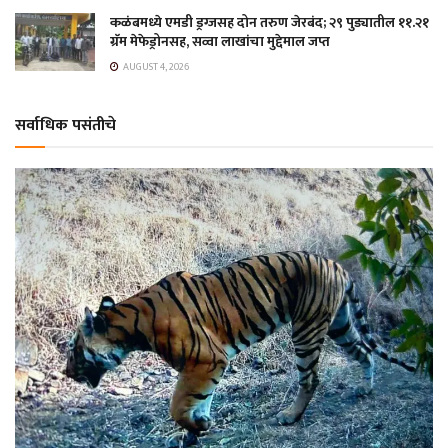
कळंबमध्ये एमडी ड्रग्जसह दोन तरुण जेरबंद; २९ पुड्यातील ११.२१
ग्रॅम मेफेड्रोनसह, सव्वा लाखांचा मुद्देमाल जप्त
AUGUST 4, 2026
सर्वाधिक पसंतीचे