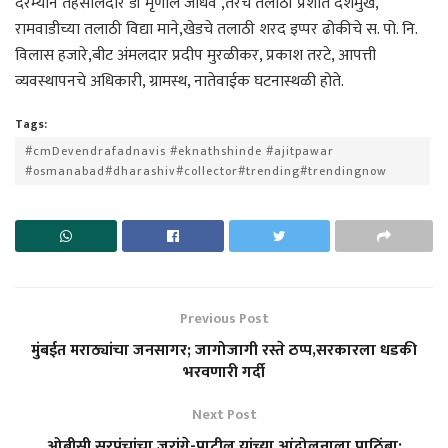
दरम्यान तहसीलदार डॉ मृणाल जाधव ,तेरचे तलाठी प्रशांत देशमुख,
रामवाडीच्या तलाठी विद्या माने,खेडचे तलाठी शरद इप्पर ढोकीचे स. पो. नि.
विलास हजारे,बीट अंमलदार प्रदीप मुरळीकर, प्रकाश तरटे, आपत्ती
व्यवस्थापनचे अधिकारी, ग्रामस्थ, नातेवाईक घटनास्थळी होते.
Tags:
#cmDevendrafadnavis #eknathshinde #ajitpawar
#osmanabad#dharashiv#collector#trending#trendingnow
Previous Post
मुंबईत मराठ्यांचा जनसागर; जागोजागी रस्ते ठप्प,सरकारला धडकी
भरवणारी गर्दी
Next Post
ओबीसी सरपंचांचा जरांगे-पाटील यांच्या आंदोलनाला पाठिंबा;