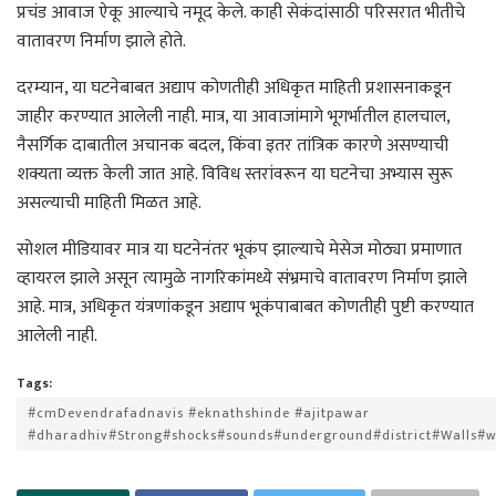
प्रचंड आवाज ऐकू आल्याचे नमूद केले. काही सेकंदांसाठी परिसरात भीतीचे
वातावरण निर्माण झाले होते.
दरम्यान, या घटनेबाबत अद्याप कोणतीही अधिकृत माहिती प्रशासनाकडून
जाहीर करण्यात आलेली नाही. मात्र, या आवाजांमागे भूगर्भातील हालचाल,
नैसर्गिक दाबातील अचानक बदल, किंवा इतर तांत्रिक कारणे असण्याची
शक्यता व्यक्त केली जात आहे. विविध स्तरांवरून या घटनेचा अभ्यास सुरू
असल्याची माहिती मिळत आहे.
सोशल मीडियावर मात्र या घटनेनंतर भूकंप झाल्याचे मेसेज मोठ्या प्रमाणात
व्हायरल झाले असून त्यामुळे नागरिकांमध्ये संभ्रमाचे वातावरण निर्माण झाले
आहे. मात्र, अधिकृत यंत्रणांकडून अद्याप भूकंपाबाबत कोणतीही पुष्टी करण्यात
आलेली नाही.
Tags:
#cmDevendrafadnavis #eknathshinde #ajitpawar
#dharadhiv#Strong#shocks#sounds#underground#district#Walls#