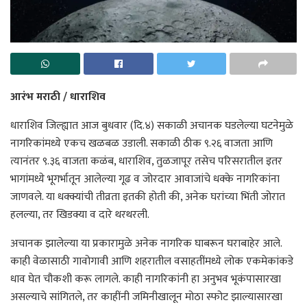
आरंभ मराठी / धाराशिव
धाराशिव जिल्ह्यात आज बुधवार (दि.४) सकाळी अचानक घडलेल्या घटनेमुळे
नागरिकांमध्ये एकच खळबळ उडाली. सकाळी ठीक ९.२६ वाजता आणि
त्यानंतर ९.३६ वाजता कळंब, धाराशिव, तुळजापूर तसेच परिसरातील इतर
भागांमध्ये भूगर्भातून आलेल्या गूढ व जोरदार आवाजांचे धक्के नागरिकांना
जाणवले. या धक्क्यांची तीव्रता इतकी होती की, अनेक घरांच्या भिंती जोरात
हलल्या, तर खिडक्या व दारे थरथरली.
अचानक झालेल्या या प्रकारामुळे अनेक नागरिक घाबरून घराबाहेर आले.
काही वेळासाठी गावोगावी आणि शहरातील वसाहतींमध्ये लोक एकमेकांकडे
धाव घेत चौकशी करू लागले. काही नागरिकांनी हा अनुभव भूकंपासारखा
असल्याचे सांगितले, तर काहींनी जमिनीखालून मोठा स्फोट झाल्यासारखा