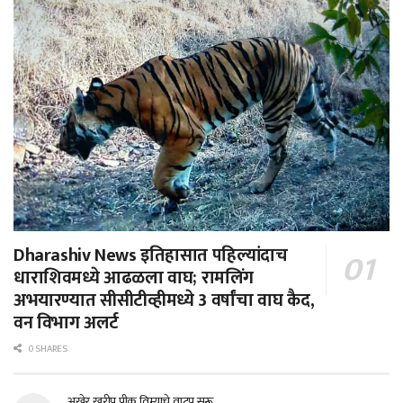
Dharashiv News इतिहासात पहिल्यांदाच
धाराशिवमध्ये आढळला वाघ; रामलिंग
अभयारण्यात सीसीटीव्हीमध्ये 3 वर्षांचा वाघ कैद,
वन विभाग अलर्ट
0 SHARES
अखेर खरीप पीक विम्याचे वाटप सुरू