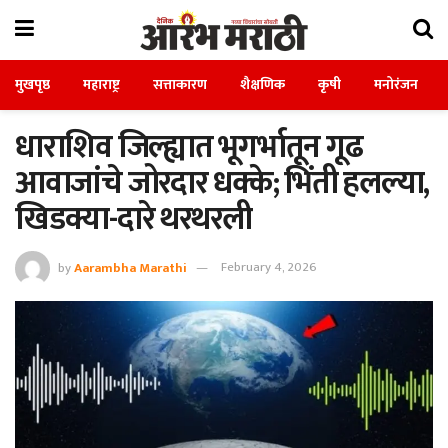
मुखपृष्ठ
महाराष्ट्र
सत्ताकारण
शैक्षणिक
कृषी
मनोरंजन
धाराशिव जिल्ह्यात भूगर्भातून गूढ
आवाजांचे जोरदार धक्के; भिंती हलल्या,
खिडक्या-दारे थरथरली
by
Aarambha Marathi
February 4, 2026