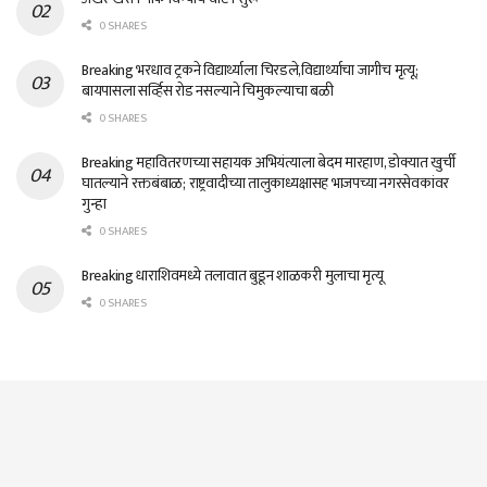
0 SHARES
Breaking भरधाव ट्रकने विद्यार्थ्याला चिरडले,विद्यार्थ्याचा जागीच मृत्यू;
बायपासला सर्व्हिस रोड नसल्याने चिमुकल्याचा बळी
0 SHARES
Breaking महावितरणच्या सहायक अभियंत्याला बेदम मारहाण, डोक्यात खुर्ची
घातल्याने रक्तबंबाळ; राष्ट्रवादीच्या तालुकाध्यक्षासह भाजपच्या नगरसेवकांवर
गुन्हा
0 SHARES
Breaking धाराशिवमध्ये तलावात बुडून शाळकरी मुलाचा मृत्यू
0 SHARES