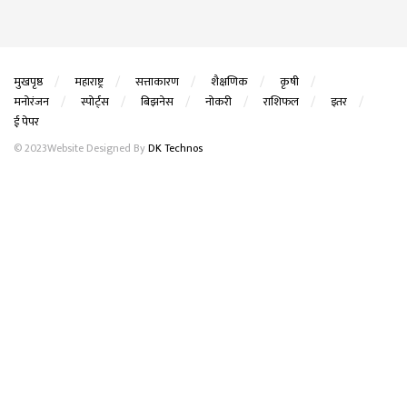
मुखपृष्ठ
महाराष्ट्र
सत्ताकारण
शैक्षणिक
कृषी
मनोरंजन
स्पोर्ट्स
बिझनेस
नोकरी
राशिफल
इतर
ई पेपर
© 2023Website Designed By
DK Technos