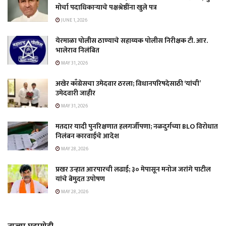
मोर्चा पदाधिकाऱ्याचे पक्षश्रेष्ठींना खुले पत्र
JUNE 1, 2026
येरमाळा पोलीस ठाण्याचे सहाय्यक पोलीस निरीक्षक टी. आर.
भालेराव निलंबित
MAY 31, 2026
अखेर काँग्रेसचा उमेदवार ठरला; विधानपरिषदेसाठी ‘यांची’
उमेदवारी जाहीर
MAY 31, 2026
मतदार यादी पुनरिक्षणात हलगर्जीपणा; नळदुर्गच्या BLO विरोधात
निलंबन कारवाईचे आदेश
MAY 28, 2026
प्रखर उन्हात आरपारची लढाई; ३० मेपासून मनोज जरांगे पाटील
यांचे बेमुदत उपोषण
MAY 28, 2026