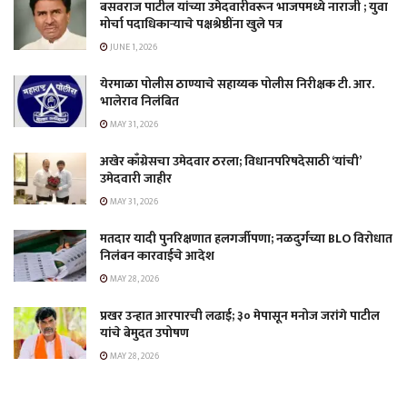
बसवराज पाटील यांच्या उमेदवारीवरून भाजपमध्ये नाराजी ; युवा
मोर्चा पदाधिकाऱ्याचे पक्षश्रेष्ठींना खुले पत्र
JUNE 1, 2026
येरमाळा पोलीस ठाण्याचे सहाय्यक पोलीस निरीक्षक टी. आर.
भालेराव निलंबित
MAY 31, 2026
अखेर काँग्रेसचा उमेदवार ठरला; विधानपरिषदेसाठी ‘यांची’
उमेदवारी जाहीर
MAY 31, 2026
मतदार यादी पुनरिक्षणात हलगर्जीपणा; नळदुर्गच्या BLO विरोधात
निलंबन कारवाईचे आदेश
MAY 28, 2026
प्रखर उन्हात आरपारची लढाई; ३० मेपासून मनोज जरांगे पाटील
यांचे बेमुदत उपोषण
MAY 28, 2026