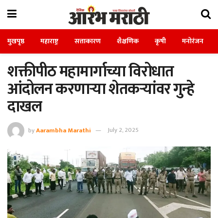
मुखपृष्ठ
महाराष्ट्र
सत्ताकारण
शैक्षणिक
कृषी
मनोरंजन
शक्तीपीठ महामार्गाच्या विरोधात
आंदोलन करणाऱ्या शेतकऱ्यांवर गुन्हे
दाखल
by
Aarambha Marathi
July 2, 2025