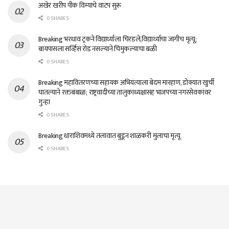
अखेर खरीप पीक विम्याचे वाटप सुरू
0 SHARES
Breaking भरधाव ट्रकने विद्यार्थ्याला चिरडले,विद्यार्थ्याचा जागीच मृत्यू;
बायपासला सर्व्हिस रोड नसल्याने चिमुकल्याचा बळी
0 SHARES
Breaking महावितरणच्या सहायक अभियंत्याला बेदम मारहाण, डोक्यात खुर्ची
घातल्याने रक्तबंबाळ; राष्ट्रवादीच्या तालुकाध्यक्षासह भाजपच्या नगरसेवकांवर
गुन्हा
0 SHARES
Breaking धाराशिवमध्ये तलावात बुडून शाळकरी मुलाचा मृत्यू
0 SHARES