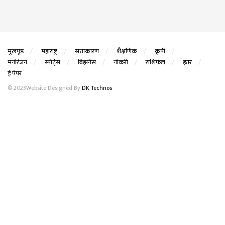
मुखपृष्ठ
महाराष्ट्र
सत्ताकारण
शैक्षणिक
कृषी
मनोरंजन
स्पोर्ट्स
बिझनेस
नोकरी
राशिफल
इतर
ई पेपर
© 2023Website Designed By
DK Technos