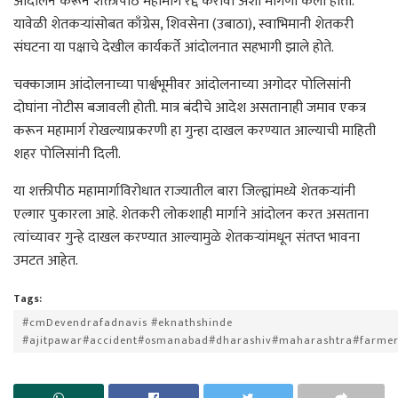
आंदोलन करून शक्तीपीठ महामार्ग रद्द करावा अशी मागणी केली होती.
यावेळी शेतकऱ्यांसोबत काँग्रेस, शिवसेना (उबाठा), स्वाभिमानी शेतकरी
संघटना या पक्षाचे देखील कार्यकर्ते आंदोलनात सहभागी झाले होते.
चक्काजाम आंदोलनाच्या पार्श्वभूमीवर आंदोलनाच्या अगोदर पोलिसांनी
दोघांना नोटीस बजावली होती. मात्र बंदीचे आदेश असतानाही जमाव एकत्र
करून महामार्ग रोखल्याप्रकरणी हा गुन्हा दाखल करण्यात आल्याची माहिती
शहर पोलिसांनी दिली.
या शक्तीपीठ महामार्गाविरोधात राज्यातील बारा जिल्ह्यांमध्ये शेतकऱ्यांनी
एल्गार पुकारला आहे. शेतकरी लोकशाही मार्गाने आंदोलन करत असताना
त्यांच्यावर गुन्हे दाखल करण्यात आल्यामुळे शेतकऱ्यांमधून संतप्त भावना
उमटत आहेत.
Tags:
#cmDevendrafadnavis #eknathshinde
#ajitpawar#accident#osmanabad#dharashiv#maharashtra#farmer