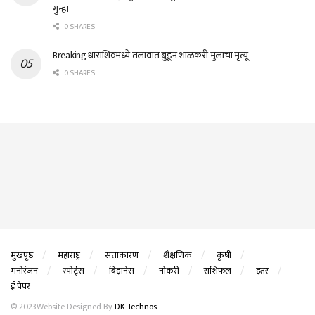
गुन्हा
0 SHARES
Breaking धाराशिवमध्ये तलावात बुडून शाळकरी मुलाचा मृत्यू
0 SHARES
मुखपृष्ठ
महाराष्ट्र
सत्ताकारण
शैक्षणिक
कृषी
मनोरंजन
स्पोर्ट्स
बिझनेस
नोकरी
राशिफल
इतर
ई पेपर
© 2023Website Designed By
DK Technos