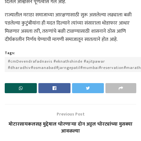
दिलेले आश्वासन पूर्णत्वास गेले आहे.
राज्यातील मराठा समाजाच्या आरक्षणासाठी सुरू असलेल्या लढ्याला बळी
पडलेल्या कुटुंबीयांना ही मदत दिल्याने त्यांच्या संसाराला थोडाफार आधार
मिळणार असला तरी, तरुणांचे बळी टाळण्यासाठी शासनाने ठोस आणि
दीर्घकालीन निर्णय घेण्याची मागणी समाजातून सातत्याने होत आहे.
Tags:
#cmDevendrafadnavis #eknathshinde #ajitpawar
#dharadhiv#osmanabad#jarngepatil#mumbai#reservation#marat
Previous Post
मोटारसायकलसह मुद्देमाल चोरणाऱ्या दोन अट्टल चोरट्यांच्या मुसक्या
आवळल्या