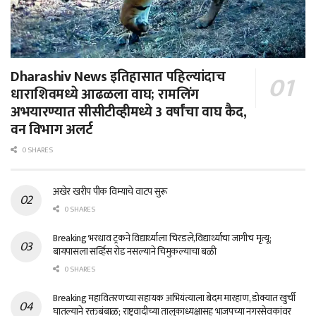
Dharashiv News इतिहासात पहिल्यांदाच
धाराशिवमध्ये आढळला वाघ; रामलिंग
अभयारण्यात सीसीटीव्हीमध्ये 3 वर्षांचा वाघ कैद,
वन विभाग अलर्ट
0 SHARES
अखेर खरीप पीक विम्याचे वाटप सुरू
0 SHARES
Breaking भरधाव ट्रकने विद्यार्थ्याला चिरडले,विद्यार्थ्याचा जागीच मृत्यू;
बायपासला सर्व्हिस रोड नसल्याने चिमुकल्याचा बळी
0 SHARES
Breaking महावितरणच्या सहायक अभियंत्याला बेदम मारहाण, डोक्यात खुर्ची
घातल्याने रक्तबंबाळ; राष्ट्रवादीच्या तालुकाध्यक्षासह भाजपच्या नगरसेवकांवर