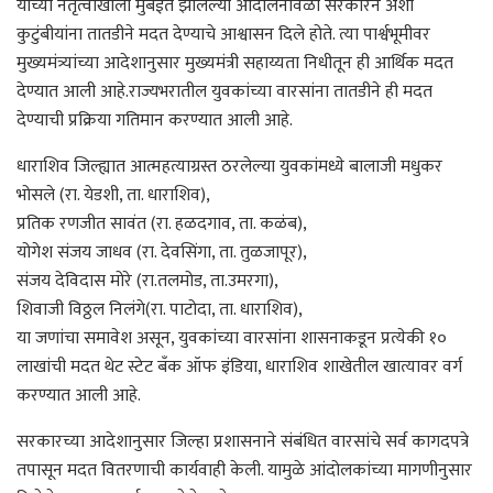
यांच्या नेतृत्वाखाली मुंबईत झालेल्या आंदोलनावेळी सरकारने अशा
कुटुंबीयांना तातडीने मदत देण्याचे आश्वासन दिले होते. त्या पार्श्वभूमीवर
मुख्यमंत्र्यांच्या आदेशानुसार मुख्यमंत्री सहाय्यता निधीतून ही आर्थिक मदत
देण्यात आली आहे.राज्यभरातील युवकांच्या वारसांना तातडीने ही मदत
देण्याची प्रक्रिया गतिमान करण्यात आली आहे.
धाराशिव जिल्ह्यात आत्महत्याग्रस्त ठरलेल्या युवकांमध्ये बालाजी मधुकर
भोसले (रा. येडशी, ता. धाराशिव),
प्रतिक रणजीत सावंत (रा. हळदगाव, ता. कळंब),
योगेश संजय जाधव (रा. देवसिंगा, ता. तुळजापूर),
संजय देविदास मोरे (रा.तलमोड, ता.उमरगा),
शिवाजी विठ्ठल निलंगे(रा. पाटोदा, ता. धाराशिव),
या जणांचा समावेश असून, युवकांच्या वारसांना शासनाकडून प्रत्येकी १०
लाखांची मदत थेट स्टेट बँक ऑफ इंडिया, धाराशिव शाखेतील खात्यावर वर्ग
करण्यात आली आहे.
सरकारच्या आदेशानुसार जिल्हा प्रशासनाने संबंधित वारसांचे सर्व कागदपत्रे
तपासून मदत वितरणाची कार्यवाही केली. यामुळे आंदोलकांच्या मागणीनुसार