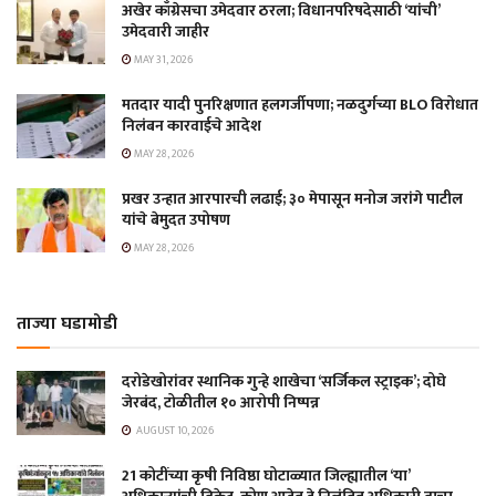
अखेर काँग्रेसचा उमेदवार ठरला; विधानपरिषदेसाठी ‘यांची’
उमेदवारी जाहीर
MAY 31, 2026
मतदार यादी पुनरिक्षणात हलगर्जीपणा; नळदुर्गच्या BLO विरोधात
निलंबन कारवाईचे आदेश
MAY 28, 2026
प्रखर उन्हात आरपारची लढाई; ३० मेपासून मनोज जरांगे पाटील
यांचे बेमुदत उपोषण
MAY 28, 2026
ताज्या घडामोडी
दरोडेखोरांवर स्थानिक गुन्हे शाखेचा ‘सर्जिकल स्ट्राइक’; दोघे
जेरबंद, टोळीतील १० आरोपी निष्पन्न
AUGUST 10, 2026
21 कोटींच्या कृषी निविष्ठा घोटाळ्यात जिल्ह्यातील ‘या’