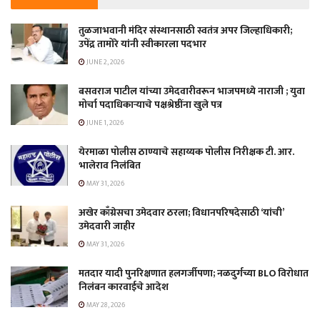
तुळजाभवानी मंदिर संस्थानसाठी स्वतंत्र अपर जिल्हाधिकारी;
उपेंद्र तामोरे यांनी स्वीकारला पदभार
JUNE 2, 2026
बसवराज पाटील यांच्या उमेदवारीवरून भाजपमध्ये नाराजी ; युवा
मोर्चा पदाधिकाऱ्याचे पक्षश्रेष्ठींना खुले पत्र
JUNE 1, 2026
येरमाळा पोलीस ठाण्याचे सहाय्यक पोलीस निरीक्षक टी. आर.
भालेराव निलंबित
MAY 31, 2026
अखेर काँग्रेसचा उमेदवार ठरला; विधानपरिषदेसाठी ‘यांची’
उमेदवारी जाहीर
MAY 31, 2026
मतदार यादी पुनरिक्षणात हलगर्जीपणा; नळदुर्गच्या BLO विरोधात
निलंबन कारवाईचे आदेश
MAY 28, 2026