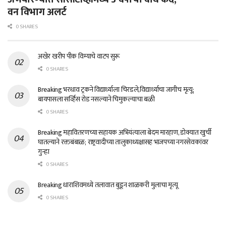
वन विभाग अलर्ट
0 SHARES
अखेर खरीप पीक विम्याचे वाटप सुरू
0 SHARES
Breaking भरधाव ट्रकने विद्यार्थ्याला चिरडले,विद्यार्थ्याचा जागीच मृत्यू;
बायपासला सर्व्हिस रोड नसल्याने चिमुकल्याचा बळी
0 SHARES
Breaking महावितरणच्या सहायक अभियंत्याला बेदम मारहाण, डोक्यात खुर्ची
घातल्याने रक्तबंबाळ; राष्ट्रवादीच्या तालुकाध्यक्षासह भाजपच्या नगरसेवकांवर
गुन्हा
0 SHARES
Breaking धाराशिवमध्ये तलावात बुडून शाळकरी मुलाचा मृत्यू
0 SHARES