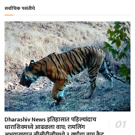
सर्वाधिक पसंतीचे
Dharashiv News इतिहासात पहिल्यांदाच
धाराशिवमध्ये आढळला वाघ; रामलिंग
अभयारण्यात सीसीटीव्हीमध्ये 3 वर्षांचा वाघ कैद,