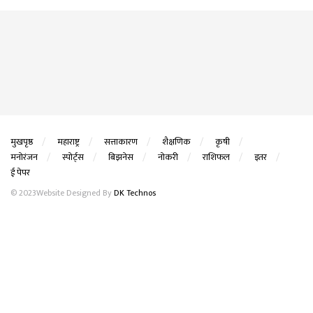
मुखपृष्ठ
महाराष्ट्र
सत्ताकारण
शैक्षणिक
कृषी
मनोरंजन
स्पोर्ट्स
बिझनेस
नोकरी
राशिफल
इतर
ई पेपर
© 2023Website Designed By
DK Technos