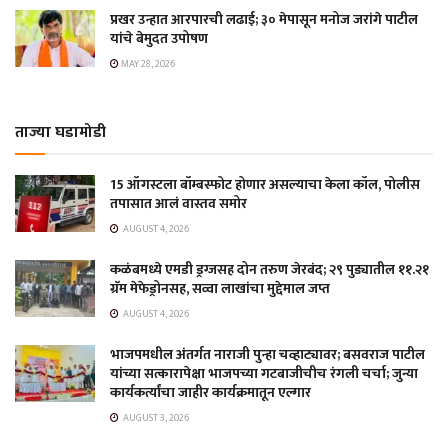
प्रखर उन्हात आरपारची लढाई; ३० मेपासून मनोज जरांगे पाटील
यांचे बेमुदत उपोषण
MAY 28, 2026
ताज्या घडामोडी
15 ऑगस्टला बॉम्बस्फोट होणार असल्याचा केला कॉल, पोलीस
तपासात आलं वास्तव समोर
AUGUST 4, 2026
कळंबमध्ये एमडी ड्रग्जसह दोन तरुण जेरबंद; २९ पुड्यातील ११.२१
ग्रॅम मेफेड्रोनसह, सव्वा लाखांचा मुद्देमाल जप्त
AUGUST 4, 2026
भाजपमधील अंतर्गत नाराजी पुन्हा चव्हाट्यावर; बसवराज पाटील
यांच्या सत्कारापेक्षा भाजपच्या गटबाजीचीच रंगली चर्चा; जुन्या
कार्यकर्त्यांचा जाहीर कार्यक्रमातून एल्गार
AUGUST 3, 2026