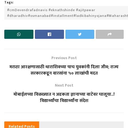
Tags:
#cmDevendrafadnavis #eknathshinde #ajitpawar
#dharadhiv#osmanabad#installment#ladkibahinyojana#Maharash
Previous Post
मराठा आरक्षणासाठी धाराशिवच्या पाच युवकांनी दिला जीव; राज्य
सरकारकडून वारसांना ५० लाखांची मदत
Next Post
मोबाईलच्या विळख्यात न अडकता ज्ञानाच्या वाटेवर चालूया..!
विद्यार्थ्यांचा विद्यार्थ्यांना संदेश
Related
Posts