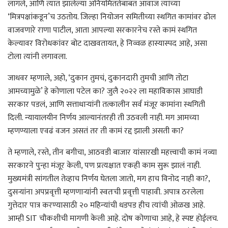
लागले, आणि त्यात झालेल्या अनियमिततेबाबत आवाज त्यांच्या
‘मित्रपक्षांकडून’च उठतोय. जिल्हा नियोजन समितीच्या स्थगित कामांवर ढोल
वाजवणारे राणा पाटील, आता आपल्या सरकारनेच रस्ते कामं स्थगित
केल्यावर विरोधकांवर बोट दाखवतायत, हे निव्वळ हास्यास्पद आहे, असा
टोला त्यांनी लगावला.
जाधवर म्हणाले, अहो, ‘दुकान तुमचं, दुकानदारी तुमची आणि तोटा
आमच्यामुळे’ हे कोणाला पटेल का? जुलै २०२२ ला महाविकास आघाडी
सरकार पडलं, आणि सत्ताधाऱ्यांनी तत्कालीन सर्व मंजूर कामांना स्थगिती
दिली. न्यायालयीन निर्णय आल्यानंतरही ती उठवली नाही. मग आमच्या
म्हणण्याला एवढं वजन असतं तर ती कामं रद्द झाली असती का?
ते म्हणाले, रस्ते, तीन बगीचा, आठवडी बाजार यांसारखी महत्त्वाची कामं नव्या
सरकारने पुन्हा मंजूर केली, पण प्रत्यक्षात एकही काम सुरू झालं नाही.
मुख्यमंत्री सांगतील तेव्हाच निर्णय घेतला जातो, मग हाच विनोद नाही का?,
दुसऱ्यांना अपप्रवृत्ती म्हणणाऱ्यांनी स्वतःची प्रवृत्ती पाहावी. अपात्र ठरलेला
गुत्तेदार पात्र करण्यासाठी २० महिन्यांची धडपड हीच त्यांची ओळख आहे.
आम्ही SIT चौकशीची मागणी केली आहे. दोष कोणाचा आहे, हे स्पष्ट होईलच.