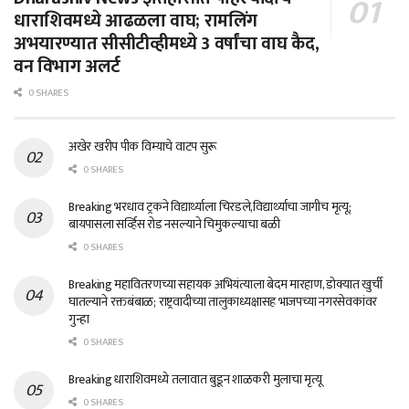
धाराशिवमध्ये आढळला वाघ; रामलिंग
अभयारण्यात सीसीटीव्हीमध्ये 3 वर्षांचा वाघ कैद,
वन विभाग अलर्ट
0 SHARES
अखेर खरीप पीक विम्याचे वाटप सुरू
0 SHARES
Breaking भरधाव ट्रकने विद्यार्थ्याला चिरडले,विद्यार्थ्याचा जागीच मृत्यू;
बायपासला सर्व्हिस रोड नसल्याने चिमुकल्याचा बळी
0 SHARES
Breaking महावितरणच्या सहायक अभियंत्याला बेदम मारहाण, डोक्यात खुर्ची
घातल्याने रक्तबंबाळ; राष्ट्रवादीच्या तालुकाध्यक्षासह भाजपच्या नगरसेवकांवर
गुन्हा
0 SHARES
Breaking धाराशिवमध्ये तलावात बुडून शाळकरी मुलाचा मृत्यू
0 SHARES