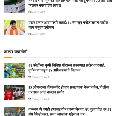
मतदार यादी पुनरिक्षणात हलगर्जीपणा; नळदुर्गच्या BLO विरोधात
निलंबन कारवाईचे आदेश
MAY 28, 2026
प्रखर उन्हात आरपारची लढाई; ३० मेपासून मनोज जरांगे पाटील
यांचे बेमुदत उपोषण
MAY 28, 2026
ताज्या घडामोडी
२१ कोटींच्या कृषी निविष्ठा घोटाळा प्रकरणात अखेर कारवाई;
कृषिमंत्र्यांकडून १५ अधिकाऱ्यांचे निलंबन
AUGUST 6, 2026
15 ऑगस्टला बॉम्बस्फोट होणार असल्याचा केला कॉल, पोलीस
तपासात आलं वास्तव समोर
AUGUST 4, 2026
कळंबमध्ये एमडी ड्रग्जसह दोन तरुण जेरबंद; २९ पुड्यातील ११.२१
ग्रॅम मेफेड्रोनसह, सव्वा लाखांचा मुद्देमाल जप्त