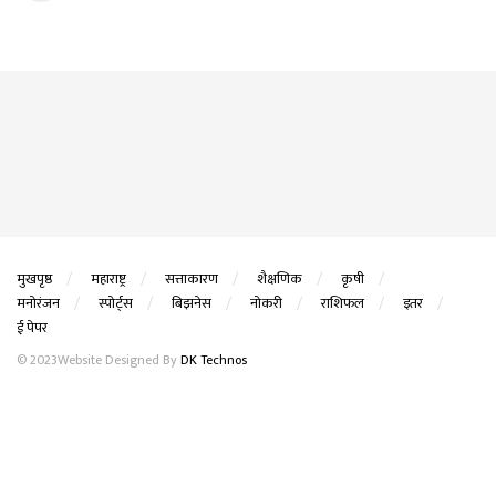
मुखपृष्ठ
महाराष्ट्र
सत्ताकारण
शैक्षणिक
कृषी
मनोरंजन
स्पोर्ट्स
बिझनेस
नोकरी
राशिफल
इतर
ई पेपर
© 2023Website Designed By
DK Technos