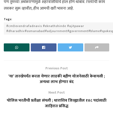
पण तुमच्या अर्थकारणामुळे शहरवासीयांचे हाल होणं थांबावं. रस्त्यांची कामं
लवकर सुरू व्हावीत, हीच आमची खरी भावना आहे.
Tags:
#cmDevendrafadnavis #eknathshinde #ajitpawar
#dharadhiv#osmanabad#adjournment#government#blame#spokesp
Previous Post
‘या’ तारखेपर्यंत करता येणार लाडकी बहीण योजनेसाठी केवायसी ;
अन्यथा लाभ होणार बंद
Next Post
पोलिस भरतीची प्रतीक्षा संपली ; धाराशिव जिल्ह्यातील १४८ पदांसाठी
जाहिरात प्रसिद्ध