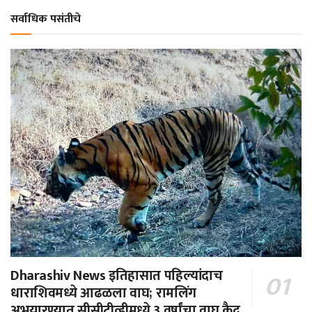
सर्वाधिक पसंतीचे
Dharashiv News इतिहासात पहिल्यांदाच
धाराशिवमध्ये आढळला वाघ; रामलिंग
अभयारण्यात सीसीटीव्हीमध्ये 3 वर्षांचा वाघ कैद,