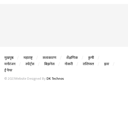
मुखपृष्ठ
महाराष्ट्र
सत्ताकारण
शैक्षणिक
कृषी
मनोरंजन
स्पोर्ट्स
बिझनेस
नोकरी
राशिफल
इतर
ई पेपर
© 2023Website Designed By
DK Technos