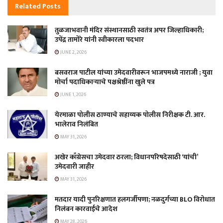
Related
Posts
तुळजाभवानी मंदिर संस्थानसाठी स्वतंत्र अपर जिल्हाधिकारी;
उपेंद्र तामोरे यांनी स्वीकारला पदभार
JUNE 2, 2026
बसवराज पाटील यांच्या उमेदवारीवरून भाजपमध्ये नाराजी ; युवा
मोर्चा पदाधिकाऱ्याचे पक्षश्रेष्ठींना खुले पत्र
JUNE 1, 2026
येरमाळा पोलीस ठाण्याचे सहाय्यक पोलीस निरीक्षक टी. आर.
भालेराव निलंबित
MAY 31, 2026
अखेर काँग्रेसचा उमेदवार ठरला; विधानपरिषदेसाठी ‘यांची’
उमेदवारी जाहीर
MAY 31, 2026
मतदार यादी पुनरिक्षणात हलगर्जीपणा; नळदुर्गच्या BLO विरोधात
निलंबन कारवाईचे आदेश
MAY 28, 2026