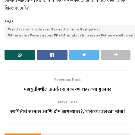
लाभार्थी महिलांच्या हातात केवायसी करण्यासाठी आता केवळ वीस दिवस
शिल्लक आहेत.
Tags:
#cmDevendrafadnavis #eknathshinde #ajitpawar
#dharadhiv#osmanabad#KYC#ladakibahinyojana#otherwise#benefi
Previous Post
महायुतीमधील अंतर्गत राजकारण शहराच्या मुळावर
Next Post
स्थगितीचं सरकार आणि दोष आमच्यावर?, चोराच्या उलट्या बोंबा!