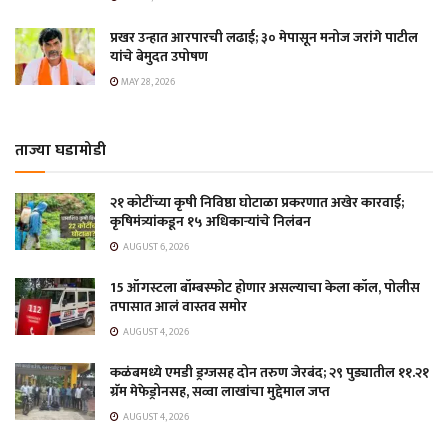
प्रखर उन्हात आरपारची लढाई; ३० मेपासून मनोज जरांगे पाटील
यांचे बेमुदत उपोषण
MAY 28, 2026
ताज्या घडामोडी
२१ कोटींच्या कृषी निविष्ठा घोटाळा प्रकरणात अखेर कारवाई;
कृषिमंत्र्यांकडून १५ अधिकाऱ्यांचे निलंबन
AUGUST 6, 2026
15 ऑगस्टला बॉम्बस्फोट होणार असल्याचा केला कॉल, पोलीस
तपासात आलं वास्तव समोर
AUGUST 4, 2026
कळंबमध्ये एमडी ड्रग्जसह दोन तरुण जेरबंद; २९ पुड्यातील ११.२१
ग्रॅम मेफेड्रोनसह, सव्वा लाखांचा मुद्देमाल जप्त
AUGUST 4, 2026