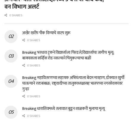
वन विभाग अलर्ट
0 SHARES
अखेर खरीप पीक विम्याचे वाटप सुरू
0 SHARES
Breaking भरधाव ट्रकने विद्यार्थ्याला चिरडले,विद्यार्थ्याचा जागीच मृत्यू;
बायपासला सर्व्हिस रोड नसल्याने चिमुकल्याचा बळी
0 SHARES
Breaking महावितरणच्या सहायक अभियंत्याला बेदम मारहाण, डोक्यात खुर्ची
घातल्याने रक्तबंबाळ; राष्ट्रवादीच्या तालुकाध्यक्षासह भाजपच्या नगरसेवकांवर
गुन्हा
0 SHARES
Breaking धाराशिवमध्ये तलावात बुडून शाळकरी मुलाचा मृत्यू
0 SHARES