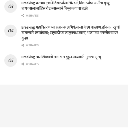
Breaking भरधाव ट्रकने विद्यार्थ्याला चिरडले,विद्यार्थ्याचा जागीच मृत्यू;
बायपासला सर्व्हिस रोड नसल्याने चिमुकल्याचा बळी
0 SHARES
Breaking महावितरणच्या सहायक अभियंत्याला बेदम मारहाण, डोक्यात खुर्ची
घातल्याने रक्तबंबाळ; राष्ट्रवादीच्या तालुकाध्यक्षासह भाजपच्या नगरसेवकांवर
गुन्हा
0 SHARES
Breaking धाराशिवमध्ये तलावात बुडून शाळकरी मुलाचा मृत्यू
0 SHARES