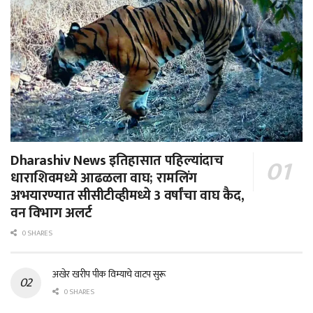
Dharashiv News इतिहासात पहिल्यांदाच
धाराशिवमध्ये आढळला वाघ; रामलिंग
अभयारण्यात सीसीटीव्हीमध्ये 3 वर्षांचा वाघ कैद,
वन विभाग अलर्ट
0 SHARES
अखेर खरीप पीक विम्याचे वाटप सुरू
0 SHARES