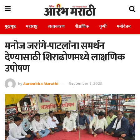
मुखपृष्ठ
महाराष्ट्र
सत्ताकारण
शैक्षणिक
कृषी
मनोरंजन
मनोज जरांगे-पाटलांना समर्थन
देण्यासाठी शिराढोणमध्ये लाक्षणिक
उपोषण
by
Aarambha Marathi
September 8, 2023