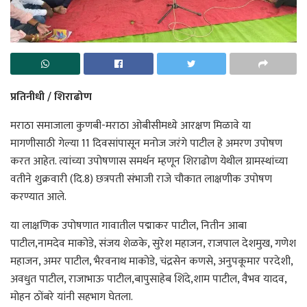
प्रतिनीधी / शिराढोण
मराठा समाजाला कुणबी-मराठा ओबीसीमध्ये आरक्षण मिळावे या
मागणीसाठी गेल्या 11 दिवसांपासून मनोज जरंगे पाटील हे अमरण उपोषण
करत आहेत. त्यांच्या उपोषणास समर्थन म्हणून शिराढोण येथील ग्रामस्थांच्या
वतीने शुक्रवारी (दि.8) छत्रपती संभाजी राजे चौकात लाक्षणीक उपोषण
करण्यात आले.
या लाक्षणिक उपोषणात गावातील पद्माकर पाटील, नितीन आबा
पाटील,नामदेव माकोडे, संजय शेळके, सुरेश महाजन, राजपाल देशमुख, गणेश
महाजन, अमर पाटील, भैरवनाथ माकोडे, चंद्रसेन कणसे, अनुपकूमार परदेशी,
अवधुत पाटील, राजाभाऊ पाटील,बापुसाहेब शिंदे,शाम पाटील, वैभव यादव,
मोहन ठोंबरे यांनी सहभाग घेतला.