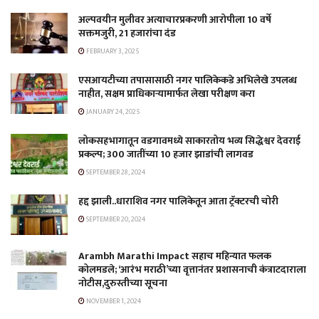
अल्पवयीन मुलीवर अत्याचारप्रकरणी आरोपीला 10 वर्षे
सक्तमजुरी, 21 हजारांचा दंड
FEBRUARY 3, 2025
एसआयटीच्या तपासासाठी नगर पालिकेकडे अभिलेखे उपलब्ध
नाहीत, सक्षम प्राधिकाऱ्यामार्फत लेखा परीक्षण करा
JANUARY 24, 2025
लोकसहभागातून वडगावमध्ये साकारतोय भव्य सिद्धेश्वर देवराई
प्रकल्प; 300 जातींच्या 10 हजार झाडांची लागवड
SEPTEMBER 28, 2024
हद्द झाली..धाराशिव नगर पालिकेतून आता ट्रॅक्टरची चोरी
SEPTEMBER 20, 2024
Arambh Marathi Impact सहाच महिन्यात फलक
कोलमडले; ‘आरंभ मराठी’च्या वृत्तानंतर प्रशासनाची कंत्राटदाराला
नोटीस,दुरुस्तीच्या सूचना
NOVEMBER 1, 2024