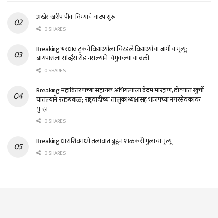
अखेर खरीप पीक विम्याचे वाटप सुरू
0 SHARES
Breaking भरधाव ट्रकने विद्यार्थ्याला चिरडले,विद्यार्थ्याचा जागीच मृत्यू;
बायपासला सर्व्हिस रोड नसल्याने चिमुकल्याचा बळी
0 SHARES
Breaking महावितरणच्या सहायक अभियंत्याला बेदम मारहाण, डोक्यात खुर्ची
घातल्याने रक्तबंबाळ; राष्ट्रवादीच्या तालुकाध्यक्षासह भाजपच्या नगरसेवकांवर
गुन्हा
0 SHARES
Breaking धाराशिवमध्ये तलावात बुडून शाळकरी मुलाचा मृत्यू
0 SHARES