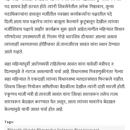
पद द्यायचं हेही ठरवत होते. त्यांनी शिवसेनेतील अनेक निष्ठावान, जुन्या
पदाधिकाऱ्यांना डावलून मर्जीतील नवख्या कार्यकर्त्यांना पक्षातील पदे
दिली.आता मात्र पक्षानेच त्यांना बाजूला केल्याने कुटुंबातून देखील त्यांच्या
मर्जीशिवाय पक्षाचे जाहीर कार्यक्रम सुरू झाले आहेत.मागील महिन्यात विधान
परिषदेच्या उपसभापती डॉ. निलम गोऱ्हे धाराशिव दौऱ्यावर आल्या असता
त्यांच्याही स्वागताच्या होर्डिंग्जवर डॉ.तानाजीराव सावंत यांना स्थान देण्यात
आले नव्हते.
सहा महिन्यांपूर्वी आरोग्यमंत्री राहिलेल्या सावंत यांना यावेळी मंत्रीपद न
दिल्यामुळे ते नाराज असल्याची चर्चा आहे. विधानसभा निवडणुकीनंतर गेल्या
सहा महिन्यात ते एकदाही त्यांच्या विधानसभा मतदारसंघात फिरकले नाहीत.
शिवाय जिल्हा नियोजन समितीच्या बैठकीला देखील त्यांनी दांडी मारली होती.
एकूणच माजी मंत्री डॉ.तानाजी सावंत यांना जिल्हा स्तरावरून तसेच राज्य
स्तरावरून बेदखल करण्यात येत असून, आता त्यांच्या भावानेच बेदखल
केल्यामुळे याची जास्त चर्चा होत आहे.
Tags:
#Eknath Shinde #Devendra fadanvis #tanajisavant