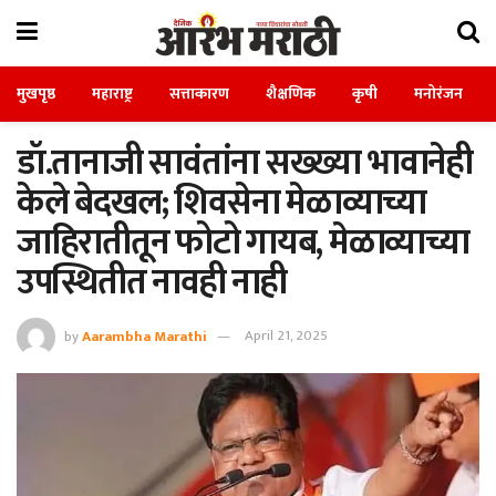
मुखपृष्ठ
महाराष्ट्र
सत्ताकारण
शैक्षणिक
कृषी
मनोरंजन
डॉ.तानाजी सावंतांना सख्ख्या भावानेही
केले बेदखल; शिवसेना मेळाव्याच्या
जाहिरातीतून फोटो गायब, मेळाव्याच्या
उपस्थितीत नावही नाही
by
Aarambha Marathi
April 21, 2025