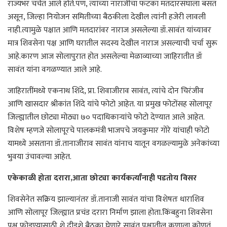
राज्यभर चर्चेत आले होते.पण, त्यांच्या नाराजीचा फटका मतदारसंघाला बसत
असून, जिल्हा नियोजन समितीच्या बैठकीला देखील त्यांनी हजेरी लावली
नाही.त्यामुळे पक्षात आणि मतदारांवर नाराज असलेल्या डॉ.सावंत यांच्यावर
मात्र शिवसेना पक्ष आणि घरातील सदस्य देखील नाराज असल्याची चर्चा सुरू
आहे.कारण आज सोलापुरात होत असलेल्या मेळाव्याच्या जाहिरातीत डॉ
सावंत यांना वगळण्यात आले आहे.
जाहिरातींमध्ये एकनाथ शिंदे, प्रा. शिवाजीराव सावंत, त्यांचे दोन चिरंजीव
आणि खासदार श्रीकांत शिंदे यांचे फोटो आहेत. या प्रमुख फोटोंसह सोलापूर
जिल्ह्यातील छोट्या मोठ्या ७० पदाधिकाऱ्यांचे फोटो देण्यात आले आहेत.
विशेष म्हणजे सोलापूरचे पालकमंत्री भाजपचे जयकुमार गोरे यांचाही फोटो
यामध्ये असताना डॉ.तानाजीराव सावंत यांनाच यातून वगळल्यामुळे अनेकांच्या
भुवया उंचावल्या आहेत.
एकेकाळी होता दरारा,आता छोट्या कार्यकर्त्यांनाही पडतोय विसर
शिवसेनेत सक्रिय झाल्यानंतर डॉ.तानाजी सावंत यांचा विशेषतः धाराशिव
आणि सोलापूर जिल्ह्यात प्रचंड दरारा निर्माण झाला होता.किंबहुना शिवसेना
पक्ष फोडण्यासाठी शे दीडशे बैठका घेणारे सावंत पक्षातील कुणाला कोणतं