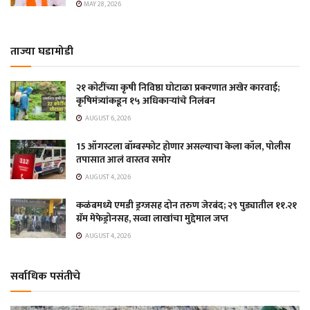
MAY 28, 2026
ताज्या घडामोडी
२१ कोटींच्या कृषी निविष्ठा घोटाळा प्रकरणात अखेर कारवाई;
कृषिमंत्र्यांकडून १५ अधिकाऱ्यांचे निलंबन
AUGUST 6, 2026
15 ऑगस्टला बॉम्बस्फोट होणार असल्याचा केला कॉल, पोलीस
तपासात आलं वास्तव समोर
AUGUST 4, 2026
कळंबमध्ये एमडी ड्रग्जसह दोन तरुण जेरबंद; २९ पुड्यातील ११.२१
ग्रॅम मेफेड्रोनसह, सव्वा लाखांचा मुद्देमाल जप्त
AUGUST 4, 2026
सर्वाधिक पसंतीचे