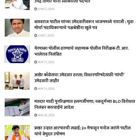
उपेंद्र तामोरे यांनी स्वीकारला पदभार
JUNE 2, 2026
बसवराज पाटील यांच्या उमेदवारीवरून भाजपमध्ये नाराजी ; युवा
मोर्चा पदाधिकाऱ्याचे पक्षश्रेष्ठींना खुले पत्र
JUNE 1, 2026
येरमाळा पोलीस ठाण्याचे सहाय्यक पोलीस निरीक्षक टी. आर.
भालेराव निलंबित
MAY 31, 2026
अखेर काँग्रेसचा उमेदवार ठरला; विधानपरिषदेसाठी ‘यांची’
उमेदवारी जाहीर
MAY 31, 2026
मतदार यादी पुनरिक्षणात हलगर्जीपणा; नळदुर्गच्या BLO विरोधात
निलंबन कारवाईचे आदेश
MAY 28, 2026
प्रखर उन्हात आरपारची लढाई; ३० मेपासून मनोज जरांगे पाटील
यांचे बेमुदत उपोषण