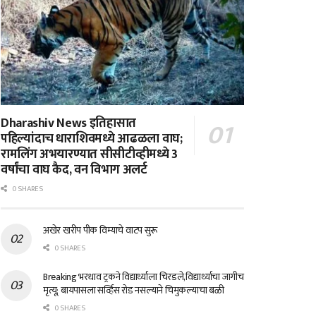
Dharashiv News इतिहासात
पहिल्यांदाच धाराशिवमध्ये आढळला वाघ;
रामलिंग अभयारण्यात सीसीटीव्हीमध्ये 3
वर्षांचा वाघ कैद, वन विभाग अलर्ट
0 SHARES
अखेर खरीप पीक विम्याचे वाटप सुरू
0 SHARES
Breaking भरधाव ट्रकने विद्यार्थ्याला चिरडले,विद्यार्थ्याचा जागीच
मृत्यू; बायपासला सर्व्हिस रोड नसल्याने चिमुकल्याचा बळी
0 SHARES