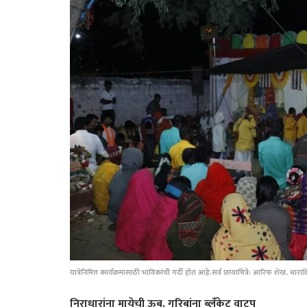
यात्रेनिमित्त कार्यक्रमासाठी भाविकांची गर्दी होत आहे.सर्व छायाचित्रे: आरिफ शेख, धारा
निराधारांना मायेची ऊब, गरिबांना ब्लँकेट वाटप