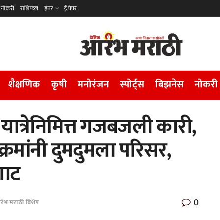
नोकरी
राशिफल
इतर
ई पेपर
शैक्षणिक
कृषी
मनोरंजन
स्पोर्ट्स
बिझनेस
नोकरी
 यात्रेनिमित्त गजबजली कारी,
यक्रमांनी दुमदुमला परिसर,
गाट
0
ंभ मराठी विशेष