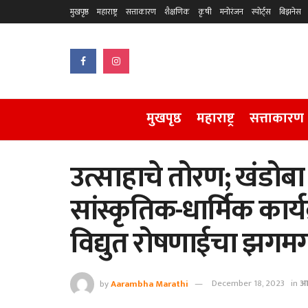
मुखपृष्ठ
महाराष्ट्र
सत्ताकारण
शैक्षणिक
कृषी
मनोरंजन
स्पोर्ट्स
बिझनेस
मुखपृष्ठ
महाराष्ट्र
सत्ताकारण
उत्साहाचे तोरण; खंडोबा
सांस्कृतिक-धार्मिक कार्
विद्युत रोषणाईचा झगम
by
Aarambha Marathi
December 18, 2023
in
आर