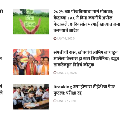
नी
२०२५ च्या पीकविम्याचा मार्ग मोकळा;
केंद्राच्या TAC ने विमा कंपनीचे अपील
फेटाळले; ७ दिवसांत भरपाई खात्यात जमा
करण्याचे आदेश
JULY 14, 2026
संपत्तीची रास, खोक्यांचं आमिष लाथाडून
खल
आलेला कैलास हा खरा शिवसैनिक; उद्धव
ठाकरेंकडून निष्ठेचं कौतुक
JUNE 28, 2026
्ष
Breaking उद्या होणारा टीईटीचा पेपर
जे
फुटला; परीक्षा रद्द
JUNE 27, 2026