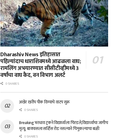
Dharashiv News इतिहासात
पहिल्यांदाच धाराशिवमध्ये आढळला वाघ;
रामलिंग अभयारण्यात सीसीटीव्हीमध्ये 3
वर्षांचा वाघ कैद, वन विभाग अलर्ट
0 SHARES
अखेर खरीप पीक विम्याचे वाटप सुरू
0 SHARES
Breaking भरधाव ट्रकने विद्यार्थ्याला चिरडले,विद्यार्थ्याचा जागीच
मृत्यू; बायपासला सर्व्हिस रोड नसल्याने चिमुकल्याचा बळी
0 SHARES