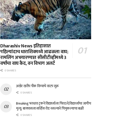
Dharashiv News इतिहासात
पहिल्यांदाच धाराशिवमध्ये आढळला वाघ;
रामलिंग अभयारण्यात सीसीटीव्हीमध्ये 3
वर्षांचा वाघ कैद, वन विभाग अलर्ट
0 SHARES
अखेर खरीप पीक विम्याचे वाटप सुरू
0 SHARES
Breaking भरधाव ट्रकने विद्यार्थ्याला चिरडले,विद्यार्थ्याचा जागीच
मृत्यू; बायपासला सर्व्हिस रोड नसल्याने चिमुकल्याचा बळी
0 SHARES