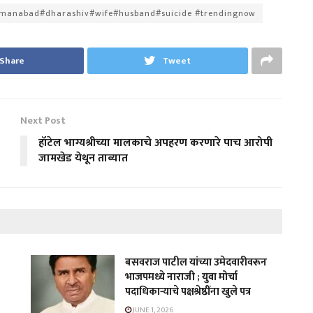
smanabad#dharashiv#wife#husband#suicide #trendingnow
Share
Tweet
Next Post
हॉटेल भाग्यश्रीच्या मालकाचे अपहरण करणारे पाच आरोपी
जामखेड येथून ताब्यात
बसवराज पाटील यांच्या उमेदवारीवरून
भाजपमध्ये नाराजी ; युवा मोर्चा
पदाधिकाऱ्याचे पक्षश्रेष्ठींना खुले पत्र
JUNE 1, 2026