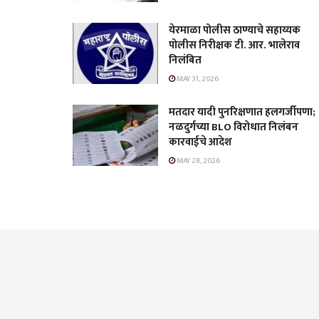
येरमाळा पोलीस ठाण्याचे सहाय्यक
पोलीस निरीक्षक टी. आर. भालेराव
निलंबित
MAY 31, 2026
मतदार यादी पुनरिक्षणात हलगर्जीपणा;
नळदुर्गच्या BLO विरोधात निलंबन
कारवाईचे आदेश
MAY 28, 2026