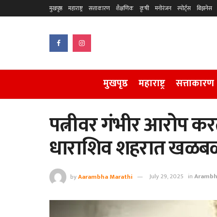
मुखपृष्ठ
महाराष्ट्र
सत्ताकारण
शैक्षणिक
कृषी
मनोरंजन
स्पोर्ट्स
बिझनेस
मुखपृष्ठ
महाराष्ट्र
सत्ताकारण
पत्नीवर गंभीर आरोप कर
धाराशिव शहरात खळब
by
Aarambha Marathi
July 29, 2025
in
Arambh