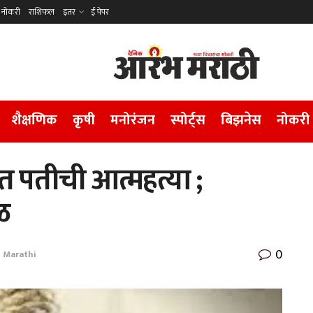
नोकरी
राशिफल
इतर
ई पेपर
शैक्षणिक
कृषी
मनोरंजन
स्पोर्ट्स
बिझनेस
नोकरी
त पतीची आत्महत्या ;
ळ
0
 Marathi