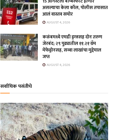
15 ऑगस्टला बॉम्बस्फोट होणार
असल्याचा केला कॉल, पोलीस तपासात
आलं वास्तव समोर
AUGUST 4, 2026
कळंबमध्ये एमडी ड्रग्जसह दोन तरुण
जेरबंद; २९ पुड्यातील ११.२१ ग्रॅम
मेफेड्रोनसह, सव्वा लाखांचा मुद्देमाल
जप्त
AUGUST 4, 2026
सर्वाधिक पसंतीचे