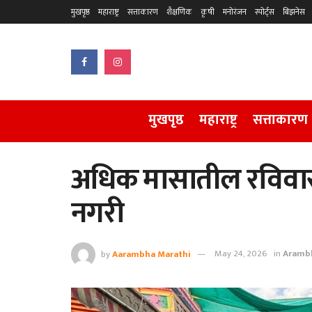
मुखपृष्ठ
महाराष्ट्र
सत्ताकारण
शैक्षणिक
कृषी
मनोरंजन
स्पोर्ट्स
बिझनेस
मुखपृष्ठ
महाराष्ट्र
सत्ताकारण
अधिक मासातील रविवारम
नगरी
by
Aarambha Marathi
May 24, 2026
in
Aramb