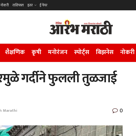
नोकरी
राशिफल
इतर
ई पेपर
शैक्षणिक
कृषी
मनोरंजन
स्पोर्ट्स
बिझनेस
नोकरी
ुळे गर्दीने फुलली तुळजाई
0
h Marathi