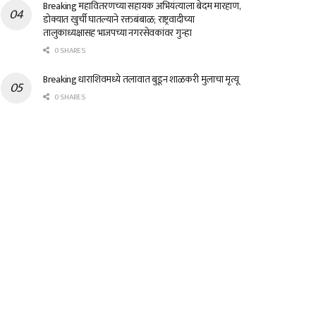
Breaking महावितरणच्या सहायक अभियंत्याला बेदम मारहाण,
डोक्यात खुर्ची घातल्याने रक्तबंबाळ; राष्ट्रवादीच्या
तालुकाध्यक्षासह भाजपच्या नगरसेवकांवर गुन्हा
0 SHARES
Breaking धाराशिवमध्ये तलावात बुडून शाळकरी मुलाचा मृत्यू
0 SHARES