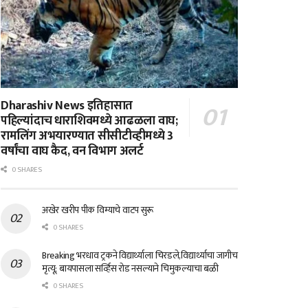
Dharashiv News इतिहासात
पहिल्यांदाच धाराशिवमध्ये आढळला वाघ;
रामलिंग अभयारण्यात सीसीटीव्हीमध्ये 3
वर्षांचा वाघ कैद, वन विभाग अलर्ट
0 SHARES
अखेर खरीप पीक विम्याचे वाटप सुरू
0 SHARES
Breaking भरधाव ट्रकने विद्यार्थ्याला चिरडले,विद्यार्थ्याचा जागीच
मृत्यू; बायपासला सर्व्हिस रोड नसल्याने चिमुकल्याचा बळी
0 SHARES