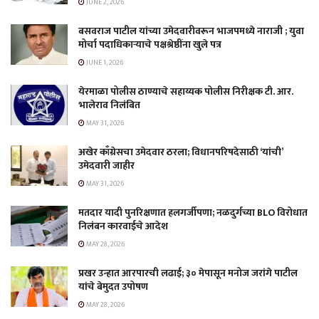
JUNE 2, 2026
बसवराज पाटील यांच्या उमेदवारीवरून भाजपमध्ये नाराजी ; युवा
मोर्चा पदाधिकाऱ्याचे पक्षश्रेष्ठींना खुले पत्र
JUNE 1, 2026
येरमाळा पोलीस ठाण्याचे सहाय्यक पोलीस निरीक्षक टी. आर.
भालेराव निलंबित
MAY 31, 2026
अखेर काँग्रेसचा उमेदवार ठरला; विधानपरिषदेसाठी ‘यांची’
उमेदवारी जाहीर
MAY 31, 2026
मतदार यादी पुनरिक्षणात हलगर्जीपणा; नळदुर्गच्या BLO विरोधात
निलंबन कारवाईचे आदेश
MAY 28, 2026
प्रखर उन्हात आरपारची लढाई; ३० मेपासून मनोज जरांगे पाटील
यांचे बेमुदत उपोषण
MAY 28, 2026