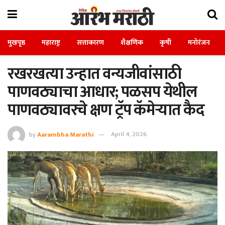
मुखपृष्ठ
महाराष्ट्र
सत्ताकारण
शैक्षणिक
कृषी
मनोरंजन
रखरखत्या उन्हात वन्यजीवांसाठी
पाणवठ्याचा आधार; पळसप येथील
पाणवठ्यावरचे क्षण ट्रॅप कॅमेऱ्यात कैद
by
Aarambha Marathi
April 4, 2026