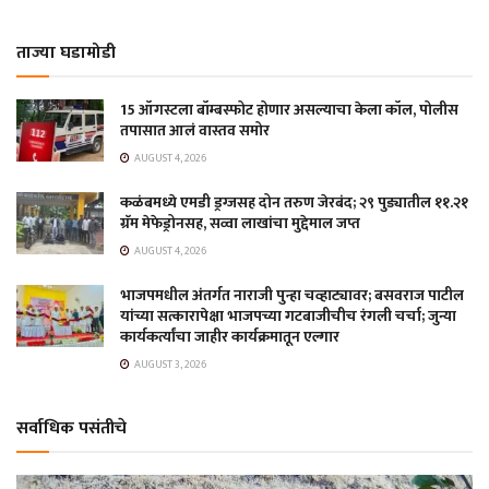
ताज्या घडामोडी
15 ऑगस्टला बॉम्बस्फोट होणार असल्याचा केला कॉल, पोलीस
तपासात आलं वास्तव समोर
AUGUST 4, 2026
कळंबमध्ये एमडी ड्रग्जसह दोन तरुण जेरबंद; २९ पुड्यातील ११.२१
ग्रॅम मेफेड्रोनसह, सव्वा लाखांचा मुद्देमाल जप्त
AUGUST 4, 2026
भाजपमधील अंतर्गत नाराजी पुन्हा चव्हाट्यावर; बसवराज पाटील
यांच्या सत्कारापेक्षा भाजपच्या गटबाजीचीच रंगली चर्चा; जुन्या
कार्यकर्त्यांचा जाहीर कार्यक्रमातून एल्गार
AUGUST 3, 2026
सर्वाधिक पसंतीचे