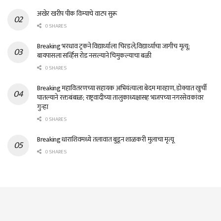
अखेर खरीप पीक विम्याचे वाटप सुरू
0 SHARES
Breaking भरधाव ट्रकने विद्यार्थ्याला चिरडले,विद्यार्थ्याचा जागीच मृत्यू;
बायपासला सर्व्हिस रोड नसल्याने चिमुकल्याचा बळी
0 SHARES
Breaking महावितरणच्या सहायक अभियंत्याला बेदम मारहाण, डोक्यात खुर्ची
घातल्याने रक्तबंबाळ; राष्ट्रवादीच्या तालुकाध्यक्षासह भाजपच्या नगरसेवकांवर
गुन्हा
0 SHARES
Breaking धाराशिवमध्ये तलावात बुडून शाळकरी मुलाचा मृत्यू
0 SHARES