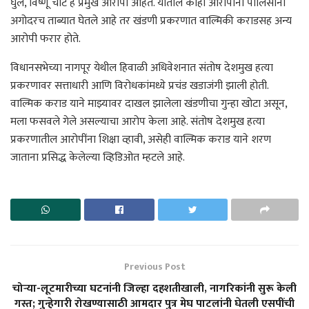
घुले, विष्णू चाटे हे प्रमुख आरोपी आहेत. यातील काही आरोपींना पोलिसांनी
अगोदरच ताब्यात घेतले आहे तर खंडणी प्रकरणात वाल्मिकी कराडसह अन्य
आरोपी फरार होते.
विधानसभेच्या नागपूर येथील हिवाळी अधिवेशनात संतोष देशमुख हत्या
प्रकरणावर सत्ताधारी आणि विरोधकांमध्ये प्रचंड खडाजंगी झाली होती.
वाल्मिक कराड याने माझ्यावर दाखल झालेला खंडणीचा गुन्हा खोटा असून,
मला फसवले गेले असल्याचा आरोप केला आहे. संतोष देशमुख हत्या
प्रकरणातील आरोपींना शिक्षा व्हावी, असेही वाल्मिक कराड याने शरण
जाताना प्रसिद्ध केलेल्या व्हिडिओत म्हटले आहे.
Previous Post
चोऱ्या-लूटमारीच्या घटनांनी जिल्हा दहशतीखाली, नागरिकांनी सुरू केली
गस्त; गुन्हेगारी रोखण्यासाठी आमदार पुत्र मेघ पाटलांनी घेतली एसपींची