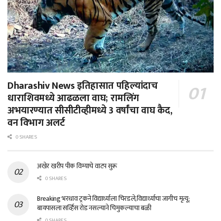
Dharashiv News इतिहासात पहिल्यांदाच
धाराशिवमध्ये आढळला वाघ; रामलिंग
अभयारण्यात सीसीटीव्हीमध्ये 3 वर्षांचा वाघ कैद,
वन विभाग अलर्ट
0 SHARES
अखेर खरीप पीक विम्याचे वाटप सुरू
0 SHARES
Breaking भरधाव ट्रकने विद्यार्थ्याला चिरडले,विद्यार्थ्याचा जागीच मृत्यू;
बायपासला सर्व्हिस रोड नसल्याने चिमुकल्याचा बळी
0 SHARES