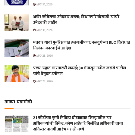
MAY 31, 2026
अखेर काँग्रेसचा उमेदवार ठरला; विधानपरिषदेसाठी ‘यांची’
उमेदवारी जाहीर
MAY 31, 2026
मतदार यादी पुनरिक्षणात हलगर्जीपणा; नळदुर्गच्या BLO विरोधात
निलंबन कारवाईचे आदेश
MAY 28, 2026
प्रखर उन्हात आरपारची लढाई; ३० मेपासून मनोज जरांगे पाटील
यांचे बेमुदत उपोषण
MAY 28, 2026
ताज्या घडामोडी
21 कोटींच्या कृषी निविष्ठा घोटाळ्यात जिल्ह्यातील ‘या’
अधिकाऱ्यांची विकेट. कोण आहेत हे निलंबित अधिकारी वाचा
सविस्तर बातमी आरंभ मराठी मध्ये