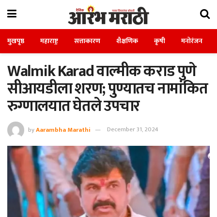
मुखपृष्ठ
महाराष्ट्र
सत्ताकारण
शैक्षणिक
कृषी
मनोरंजन
Walmik Karad वाल्मीक कराड पुणे
सीआयडीला शरण; पुण्यातच नामांकित
रुग्णालयात घेतले उपचार
by
Aarambha Marathi
December 31, 2024