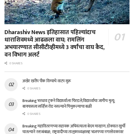
Dharashiv News इतिहासात पहिल्यांदाच
धाराशिवमध्ये आढळला वाघ; रामलिंग
अभयारण्यात सीसीटीव्हीमध्ये 3 वर्षांचा वाघ कैद,
वन विभाग अलर्ट
0 SHARES
अखेर खरीप पीक विम्याचे वाटप सुरू
0 SHARES
Breaking भरधाव ट्रकने विद्यार्थ्याला चिरडले,विद्यार्थ्याचा जागीच मृत्यू;
बायपासला सर्व्हिस रोड नसल्याने चिमुकल्याचा बळी
0 SHARES
Breaking महावितरणच्या सहायक अभियंत्याला बेदम मारहाण, डोक्यात खुर्ची
घातल्याने रक्तबंबाळ; राष्ट्रवादीच्या तालुकाध्यक्षासह भाजपच्या नगरसेवकांवर