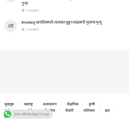
गुन्हा
0 SHARES
Breaking धाराशिवमध्ये तलावात बुडून शाळकरी मुलाचा मृत्यू
0 SHARES
मुखपृष्ठ
महाराष्ट्र
सत्ताकारण
शैक्षणिक
कृषी
मनोरंजन
स्पोर्ट्स
बिझनेस
नोकरी
राशिफल
इतर
Join WhatsApp Group
ई पेपर
© 2023Website Designed By
DK Technos