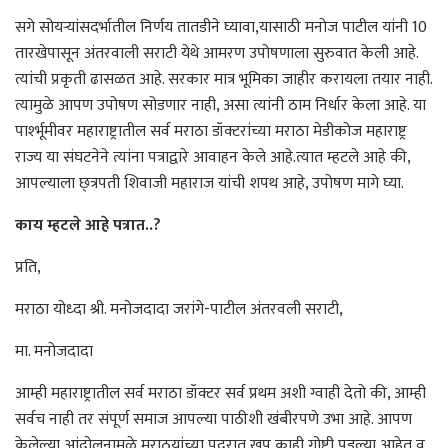
सगे सोयऱ्यांसदर्भातील निर्णय तातडीने घ्यावा,यासाठी मनोज पाटील यांनी 10
तारखेपासून अंतरवाली सराटी येथे आमरण उपोषणाला सुरुवात केली आहे.
त्यांची प्रकृती ढासळत आहे. सरकार मात्र भूमिका जाहीर करायला तयार नाही.
त्यामुळे आपण उपोषण सोडणार नाही, असा त्यांनी ठाम निर्धार केला आहे. या
पार्श्भूमीवर महाराष्ट्रातील सर्व मराठा डॉक्टरांच्या मराठा मेडीकोज महाराष्ट्र
राज्य या संघटनेने त्यांना पत्राद्वारे आवाहन केले आहे.त्यात म्हटले आहे की,
आपल्याला छ्त्रपती शिवाजी महाराज यांची शपथ आहे, उपोषण मागे घ्या.
काय म्हटले आहे पत्रात..?
प्रति,
मराठा योध्दा श्री. मनोजदादा जरांगे-पाटील अंतरवली सराटी,
मा. मनोजदादा
आम्ही महाराष्ट्रातील सर्व मराठा डॉक्टर सर्व प्रथम अशी ग्वाही देतो की, आम्ही
सर्वच नाही तर संपूर्ण समाज आपल्या पाठीशी खंबीरपणे उभा आहे. आपण
केलेल्या आंदोलनामुळे मराठयांच्या पदरात खूप काही गोष्टी पडल्या आहेत व