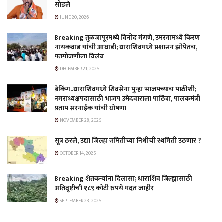
सोडले
JUNE 20, 2026
Breaking तुळजापूरमध्ये विनोद गंगणे, उमरगामध्ये किरण
गायकवाड यांची आघाडी; धाराशिवमध्ये प्रशासन झोपेतच,
मतमोजणीला विलंब
DECEMBER 21, 2025
ब्रेकिंग..धाराशिवमध्ये शिवसेना पुन्हा भाजपच्याच पाठीशी;
नगराध्यक्षपदासाठी भाजप उमेदवाराला पाठिंबा, पालकमंत्री
प्रताप सरनाईक यांची घोषणा
NOVEMBER 28, 2025
सूत्र ठरले, उद्या जिल्हा समितीच्या निधीची स्थगिती उठणार ?
OCTOBER 14, 2025
Breaking शेतकऱ्यांना दिलासा; धाराशिव जिल्ह्यासाठी
अतिवृष्टीची १८९ कोटी रुपये मदत जाहीर
SEPTEMBER 23, 2025