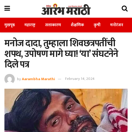
मुखपृष्ठ
महाराष्ट्र
सत्ताकारण
शैक्षणिक
कृषी
मनोरंजन
मनोज दादा, तुम्हाला शिवछत्रपतींची
शपथ, उपोषण मागे घ्या! ‘या’ संघटनेने
दिले पत्र
by
Aarambha Marathi
February 14, 2024