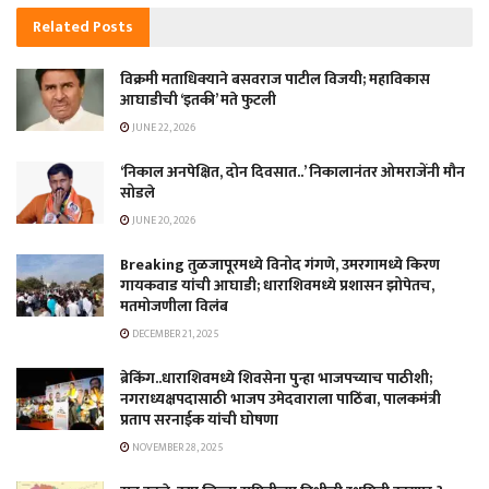
Related
Posts
विक्रमी मताधिक्याने बसवराज पाटील विजयी; महाविकास
आघाडीची ‘इतकी’ मते फुटली
JUNE 22, 2026
‘निकाल अनपेक्षित, दोन दिवसात..’ निकालानंतर ओमराजेंनी मौन
सोडले
JUNE 20, 2026
Breaking तुळजापूरमध्ये विनोद गंगणे, उमरगामध्ये किरण
गायकवाड यांची आघाडी; धाराशिवमध्ये प्रशासन झोपेतच,
मतमोजणीला विलंब
DECEMBER 21, 2025
ब्रेकिंग..धाराशिवमध्ये शिवसेना पुन्हा भाजपच्याच पाठीशी;
नगराध्यक्षपदासाठी भाजप उमेदवाराला पाठिंबा, पालकमंत्री
प्रताप सरनाईक यांची घोषणा
NOVEMBER 28, 2025