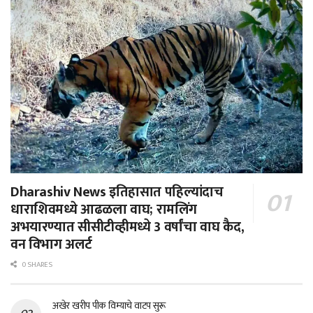
Dharashiv News इतिहासात पहिल्यांदाच
धाराशिवमध्ये आढळला वाघ; रामलिंग
अभयारण्यात सीसीटीव्हीमध्ये 3 वर्षांचा वाघ कैद,
वन विभाग अलर्ट
0 SHARES
अखेर खरीप पीक विम्याचे वाटप सुरू