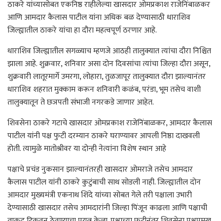
ठाकरे यांच्यासोबत एकनिष्ठ राहीलेल्या खासदार ओमप्रकाश राजेनिंबाळकर
आणि आमदार कैलास पाटील यांना अधिक बळ देण्यासाठी धाराशिव
जिल्ह्यातील ठाकरे यांचा हा दौरा महत्वपूर्ण ठरणार आहे.
धाराशिव जिल्ह्यातील सगळ्याच म्हणजे आठही तालुक्यात त्यांचा दौरा निश्चित
झाला आहे. शुक्रवार, शनिवार असा दोन दिवसांचा त्यांचा जिल्हा दौरा असून,
शुक्रवारी लातूरमार्गे उमरगा, लोहारा, तुळजापूर तालुक्यात दौरा झाल्यानंतर
धाराशिव शहरात मुक्काम करून शनिवारी कळंब, परंडा, भूम तसेच वाशी
तालुक्यातून ते छञपती संभाजी नगरकडे जाणार आहेत.
शिवसेना ठाकरे गटाचे खासदार ओमप्रकाश राजेनिंबाळकर, आमदार कैलास
पाटील यांनी पक्ष फुटी दरम्यान ठाकरे घराण्यावर आपली निष्ठा दाखवली
होती. त्यामुळे मातोश्रीवर या दोन्ही नेत्यांना विशेष स्थान आहे
पक्षाचे प्रचंड नुकसान झाल्यानंतरही खासदार ओमराजे तसेच आमदार
कैलास पाटील यांनी ठाकरे कुटुंबाची साथ सोडली नाही. जिल्ह्यातील दोन
आमदार मुख्यमंत्री एकनाथ शिंदे यांच्या सोबत गेले तरी पक्षाला उभारी
देण्यासाठी खासदार तसेच आमदारांनी जिल्हा पिंजून काढला आणि पक्षाची
ताकद टिकवून ठेवण्याचा प्रयत्न केला. पक्षाच्या फुटीनंतर शिवसेना पक्षप्रमुख