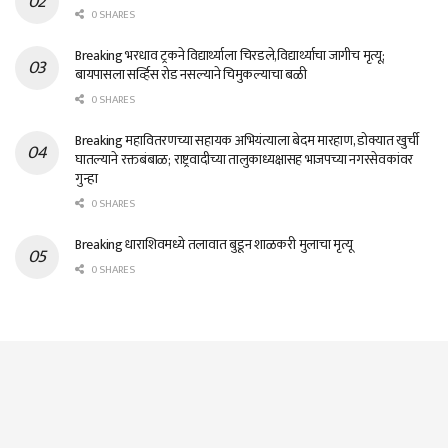
0 SHARES
Breaking भरधाव ट्रकने विद्यार्थ्याला चिरडले,विद्यार्थ्याचा जागीच मृत्यू;
बायपासला सर्व्हिस रोड नसल्याने चिमुकल्याचा बळी
0 SHARES
Breaking महावितरणच्या सहायक अभियंत्याला बेदम मारहाण, डोक्यात खुर्ची
घातल्याने रक्तबंबाळ; राष्ट्रवादीच्या तालुकाध्यक्षासह भाजपच्या नगरसेवकांवर
गुन्हा
0 SHARES
Breaking धाराशिवमध्ये तलावात बुडून शाळकरी मुलाचा मृत्यू
0 SHARES