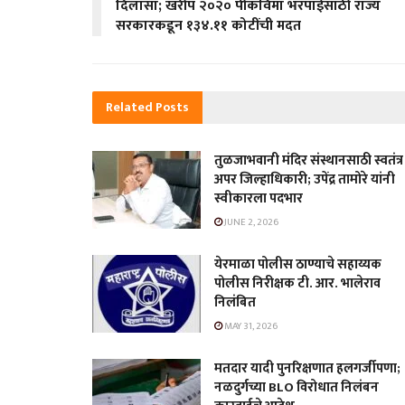
दिलासा; खरीप २०२० पीकविमा भरपाईसाठी राज्य
सरकारकडून १३४.११ कोटींची मदत
Related
Posts
तुळजाभवानी मंदिर संस्थानसाठी स्वतंत्र
अपर जिल्हाधिकारी; उपेंद्र तामोरे यांनी
स्वीकारला पदभार
JUNE 2, 2026
येरमाळा पोलीस ठाण्याचे सहाय्यक
पोलीस निरीक्षक टी. आर. भालेराव
निलंबित
MAY 31, 2026
मतदार यादी पुनरिक्षणात हलगर्जीपणा;
नळदुर्गच्या BLO विरोधात निलंबन