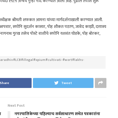
यदा १९८५ अन्वये गुन्हा नोंद करण्यात आला आहे. पुढील तपास सुरू
धीक्षक श्रीमती शफकत आमना यांच्या मार्गदर्शनाखाली करण्यात आली.
ज्जपवार, सपोनि सुदर्शन कासार, पोह शौकत पठाण, जावेद काझी, दत्तात्रय
, नागनाथ गुरख तसेच पोस्टे वाशीचे सपोनि यशवंत घोडके, पोह बोरकर,
radhiv#LCB#illegal#opium#cultivati-#wort#lakhs-
Share
Tweet
Next Post
ा
नगरपालिकेच्या पहिल्याच सर्वसाधारण सभेत पत्रकारांना