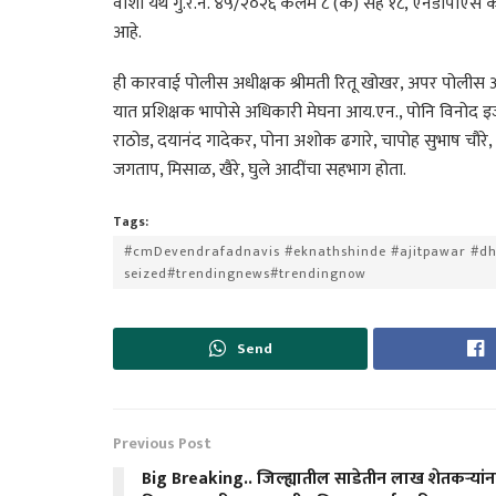
वाशी येथे गु.र.नं. ४५/२०२६ कलम ८ (क) सह १८, एनडीपीएस का
आहे.
ही कारवाई पोलीस अधीक्षक श्रीमती रितू खोखर, अपर पोलीस अ
यात प्रशिक्षक भापोसे अधिकारी मेघना आय.एन., पोनि विनोद इ
राठोड, दयानंद गादेकर, पोना अशोक ढगारे, चापोह सुभाष चौरे
जगताप, मिसाळ, खैरे, घुले आदींचा सहभाग होता.
Tags:
#cmDevendrafadnavis #eknathshinde #ajitpawar #dha
seized#trendingnews#trendingnow
Send
Previous Post
Big Breaking.. जिल्ह्यातील साडेतीन लाख शेतकऱ्यांन