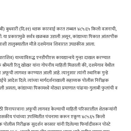
लसीबी) बुधवारी (दि.११) धडक कारवाई करत तब्बल ४८५.६५ किलो वजनाची,
 या प्रकारामुळे सर्वत्र खळबळ उडाली असून, कांद्याच्या पिकात आंतरपीक
 वाशी तालुक्यातील मौजे दशमेगाव शिवारात उघडकीस आला.
धाराशिव) याच्याविरुद्ध एनडीपीएस कायद्यान्वये गुन्हा दाखल करण्यात
श्रीमती रितू खोखर यांना गोपनीय माहिती मिळाली की, दशमेगाव येथील
ून अफूची लागवड करण्यात आली आहे. त्यानुसार त्यांनी स्थानिक गुन्हे
चे आदेश दिले. त्यांच्या मार्गदर्शनाखाली सहाय्यक पोलीस निरीक्षक
असता, कांद्याच्या पिकामध्ये मोठ्या प्रमाणात पांढऱ्या-गुलाबी फुलांची व
साठी विनापरवाना अफूची लागवड केल्याची माहिती परिसरातील शेतकऱ्यांनी
ासकीय पंचांच्या उपस्थितीत पंचनामा करून एकूण ४८५.६५ किलो
ोलीस निरीक्षक सुदर्शन कासार यांनी दिलेल्या फिर्यादीवरून पोस्टे