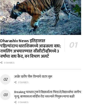
Dharashiv News इतिहासात
पहिल्यांदाच धाराशिवमध्ये आढळला वाघ;
रामलिंग अभयारण्यात सीसीटीव्हीमध्ये 3
वर्षांचा वाघ कैद, वन विभाग अलर्ट
0 SHARES
अखेर खरीप पीक विम्याचे वाटप सुरू
0 SHARES
Breaking भरधाव ट्रकने विद्यार्थ्याला चिरडले,विद्यार्थ्याचा जागीच
मृत्यू; बायपासला सर्व्हिस रोड नसल्याने चिमुकल्याचा बळी
0 SHARES