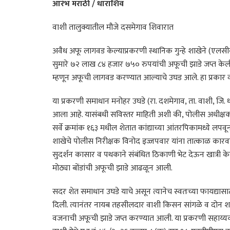
आरंभ मराठी / धाराशिव
वाशी तालुक्यातील मौजे दसमेगाव शिवारात
अवैध अफू लागवड केल्याप्रकरणी स्थानिक गुन्हे शाखेने (ए
सुमारे ७२ लाख ८४ हजार ७५० रुपयांची अफूची झाडे जप्त केली.
म्हणून अफूची लागवड करण्यात आल्याचे उघड आले. हा प्रकार
या प्रकरणी समाधान मनोहर उघडे (रा. दशमेगाव, ता. वाशी, जि. 
आला आहे. यासंबधी सविस्तर माहिती अशी की, पोलीस अधीक्षक 
सर्वे क्रमांक १६३ मधील शेतात कांद्याच्या आंतरपिकामध्ये लपव
शाखेचे पोलीस निरीक्षक विनोद इज्जपवार यांना तात्काळ कारवाई
सुदर्शन कासार व पथकाने संबंधित ठिकाणी भेट देऊन खात्री केली 
मोठ्या बोंडांची अफूची झाडे आढळून आली.
सदर शेत समाधान उघडे याचे असून त्यानेच स्वतःच्या फायद्या
दिली. त्यानंतर नायब तहसीलदार वाशी किसन सांगळे व दोन श
वजनाची अफूची झाडे जप्त करण्यात आली. या प्रकरणी सहाय्यक प