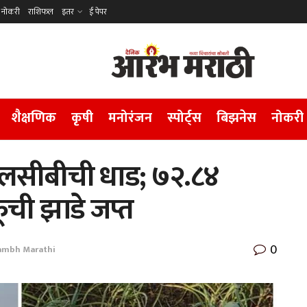
नोकरी
राशिफल
इतर
ई पेपर
शैक्षणिक
कृषी
मनोरंजन
स्पोर्ट्स
बिझनेस
नोकरी
लसीबीची धाड; ७२.८४
ची झाडे जप्त
0
ambh Marathi