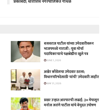
प्रवेशबंदी; धाराशिव नगरपालिकेत गोंधळ
बसवराज पाटील यांच्या उमेदवारीवरून
भाजपमध्ये नाराजी ; युवा मोर्चा
पदाधिकाऱ्याचे पक्षश्रेष्ठींना खुले पत्र
JUNE 1, 2026
अखेर काँग्रेसचा उमेदवार ठरला;
विधानपरिषदेसाठी ‘यांची’ उमेदवारी जाहीर
MAY 31, 2026
प्रखर उन्हात आरपारची लढाई; ३० मेपासून
मनोज जरांगे पाटील यांचे बेमुदत उपोषण