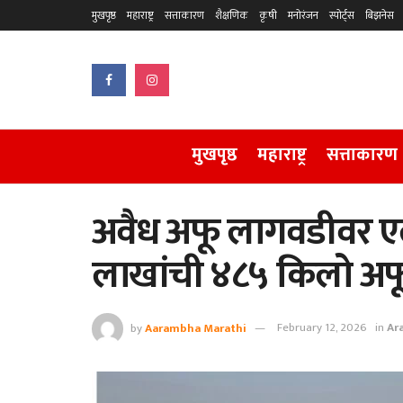
मुखपृष्ठ
महाराष्ट्र
सत्ताकारण
शैक्षणिक
कृषी
मनोरंजन
स्पोर्ट्स
बिझनेस
मुखपृष्ठ
महाराष्ट्र
सत्ताकारण
अवैध अफू लागवडीवर ए
लाखांची ४८५ किलो अफू
by
Aarambha Marathi
February 12, 2026
in
Ar