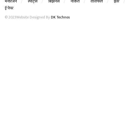
मनोरंजन
स्पोर्ट्स
बिझनेस
नोकरी
राशिफल
इतर
ई पेपर
© 2023Website Designed By
DK Technos