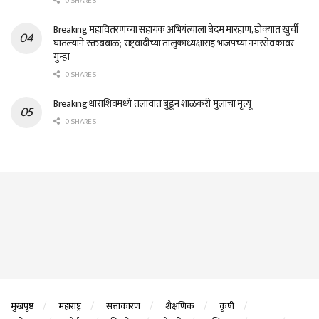
0 SHARES
Breaking महावितरणच्या सहायक अभियंत्याला बेदम मारहाण, डोक्यात खुर्ची
घातल्याने रक्तबंबाळ; राष्ट्रवादीच्या तालुकाध्यक्षासह भाजपच्या नगरसेवकांवर
गुन्हा
0 SHARES
Breaking धाराशिवमध्ये तलावात बुडून शाळकरी मुलाचा मृत्यू
0 SHARES
मुखपृष्ठ
महाराष्ट्र
सत्ताकारण
शैक्षणिक
कृषी