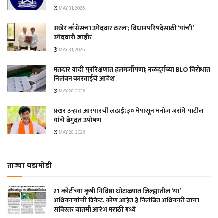
MAY 31, 2026
अखेर काँग्रेसचा उमेदवार ठरला; विधानपरिषदेसाठी ‘यांची’
उमेदवारी जाहीर
MAY 31, 2026
मतदार यादी पुनरिक्षणात हलगर्जीपणा; नळदुर्गच्या BLO विरोधात
निलंबन कारवाईचे आदेश
MAY 28, 2026
प्रखर उन्हात आरपारची लढाई; ३० मेपासून मनोज जरांगे पाटील
यांचे बेमुदत उपोषण
MAY 28, 2026
ताज्या घडामोडी
21 कोटींच्या कृषी निविष्ठा घोटाळ्यात जिल्ह्यातील ‘या’
अधिकाऱ्यांची विकेट. कोण आहेत हे निलंबित अधिकारी वाचा
सविस्तर बातमी आरंभ मराठी मध्ये