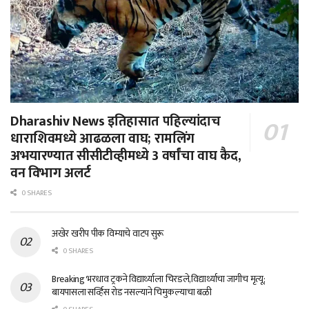
Dharashiv News इतिहासात पहिल्यांदाच
धाराशिवमध्ये आढळला वाघ; रामलिंग
अभयारण्यात सीसीटीव्हीमध्ये 3 वर्षांचा वाघ कैद,
वन विभाग अलर्ट
0 SHARES
अखेर खरीप पीक विम्याचे वाटप सुरू
0 SHARES
Breaking भरधाव ट्रकने विद्यार्थ्याला चिरडले,विद्यार्थ्याचा जागीच मृत्यू;
बायपासला सर्व्हिस रोड नसल्याने चिमुकल्याचा बळी