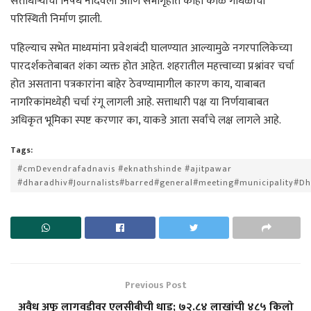
सत्ताधाऱ्यांचा निषेध नोंदवला आणि सभागृहात काही काळ गोंधळाची
परिस्थिती निर्माण झाली.
पहिल्याच सभेत माध्यमांना प्रवेशबंदी घालण्यात आल्यामुळे नगरपालिकेच्या
पारदर्शकतेबाबत शंका व्यक्त होत आहेत. शहरातील महत्त्वाच्या प्रश्नांवर चर्चा
होत असताना पत्रकारांना बाहेर ठेवण्यामागील कारण काय, याबाबत
नागरिकांमध्येही चर्चा रंगू लागली आहे. सत्ताधारी पक्ष या निर्णयाबाबत
अधिकृत भूमिका स्पष्ट करणार का, याकडे आता सर्वांचे लक्ष लागले आहे.
Tags:
#cmDevendrafadnavis #eknathshinde #ajitpawar
#dharadhiv#Journalists#barred#general#meeting#municipality#D
Previous Post
अवैध अफू लागवडीवर एलसीबीची धाड; ७२.८४ लाखांची ४८५ किलो