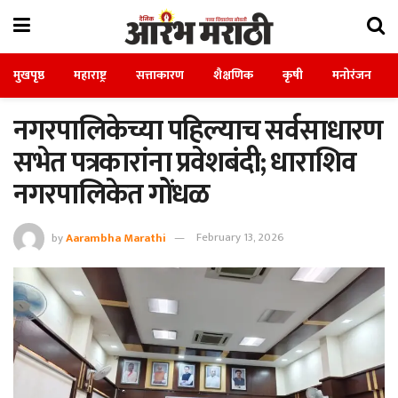
मुखपृष्ठ
महाराष्ट्र
सत्ताकारण
शैक्षणिक
कृषी
मनोरंजन
नगरपालिकेच्या पहिल्याच सर्वसाधारण
सभेत पत्रकारांना प्रवेशबंदी; धाराशिव
नगरपालिकेत गोंधळ
by
Aarambha Marathi
February 13, 2026