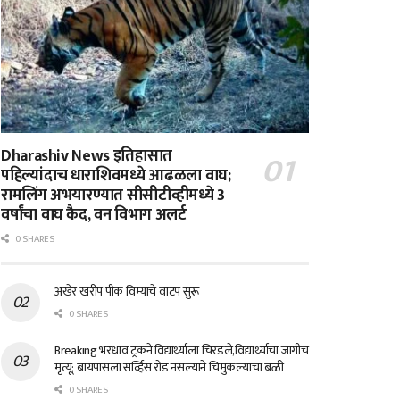
Dharashiv News इतिहासात
पहिल्यांदाच धाराशिवमध्ये आढळला वाघ;
रामलिंग अभयारण्यात सीसीटीव्हीमध्ये 3
वर्षांचा वाघ कैद, वन विभाग अलर्ट
0 SHARES
अखेर खरीप पीक विम्याचे वाटप सुरू
0 SHARES
Breaking भरधाव ट्रकने विद्यार्थ्याला चिरडले,विद्यार्थ्याचा जागीच
मृत्यू; बायपासला सर्व्हिस रोड नसल्याने चिमुकल्याचा बळी
0 SHARES