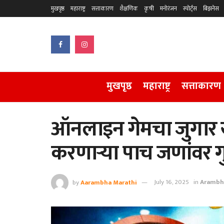
मुखपृष्ठ
महाराष्ट्र
सत्ताकारण
शैक्षणिक
कृषी
मनोरंजन
स्पोर्ट्स
बिझनेस
मुखपृष्ठ
महाराष्ट्र
सत्ताकारण
ऑनलाइन गेमचा जुगार
करणाऱ्या पाच जणांवर ग
by
Aarambha Marathi
July 16, 2025
in
Arambh