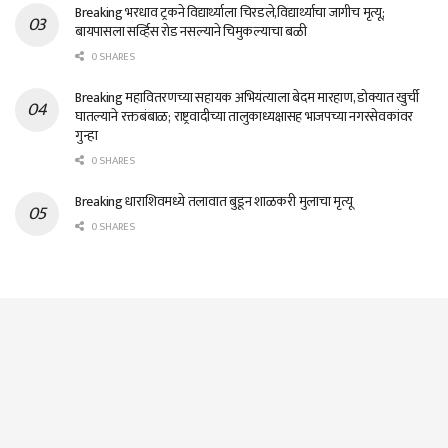
Breaking भरधाव ट्रकने विद्यार्थ्याला चिरडले,विद्यार्थ्याचा जागीच मृत्यू;
बायपासला सर्व्हिस रोड नसल्याने चिमुकल्याचा बळी
0 SHARES
Breaking महावितरणच्या सहायक अभियंत्याला बेदम मारहाण, डोक्यात खुर्ची
घातल्याने रक्तबंबाळ; राष्ट्रवादीच्या तालुकाध्यक्षासह भाजपच्या नगरसेवकांवर
गुन्हा
0 SHARES
Breaking धाराशिवमध्ये तलावात बुडून शाळकरी मुलाचा मृत्यू
0 SHARES