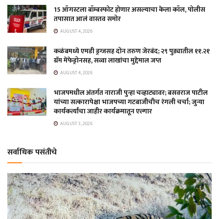
15 ऑगस्टला बॉम्बस्फोट होणार असल्याचा केला कॉल, पोलीस
तपासात आलं वास्तव समोर
AUGUST 4, 2026
कळंबमध्ये एमडी ड्रग्जसह दोन तरुण जेरबंद; २९ पुड्यातील ११.२१
ग्रॅम मेफेड्रोनसह, सव्वा लाखांचा मुद्देमाल जप्त
AUGUST 4, 2026
भाजपमधील अंतर्गत नाराजी पुन्हा चव्हाट्यावर; बसवराज पाटील
यांच्या सत्कारापेक्षा भाजपच्या गटबाजीचीच रंगली चर्चा; जुन्या
कार्यकर्त्यांचा जाहीर कार्यक्रमातून एल्गार
AUGUST 3, 2026
सर्वाधिक पसंतीचे