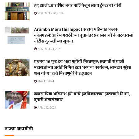
हद्द झाली..धाराशिव नगर पालिकेतून आता ट्रॅक्टरची चोरी
SEPTEMBER 20, 2024
Arambh Marathi Impact सहाच महिन्यात फलक
कोलमडले; ‘आरंभ मराठी’च्या वृत्तानंतर प्रशासनाची कंत्राटदाराला
नोटीस,दुरुस्तीच्या सूचना
NOVEMBER 1, 2024
प्रथमच 16 फूट उंच भव्य मूर्तीची मिरवणूक; छत्रपती संभाजी
महाराजांच्या जयंतीनिमित्त उद्या भरगच्च कार्यक्रम, आमदार सुरेश
धस यांच्या हस्ते मिरवणुकीचे उद्घाटन
MAY 13, 2024
व्यवसायिक अविनाश हंगे यांचे हृदविकाराच्या झटक्याने निधन,
दुपारी अंत्यसंस्कार
APRIL 22, 2024
ताज्या घडामोडी