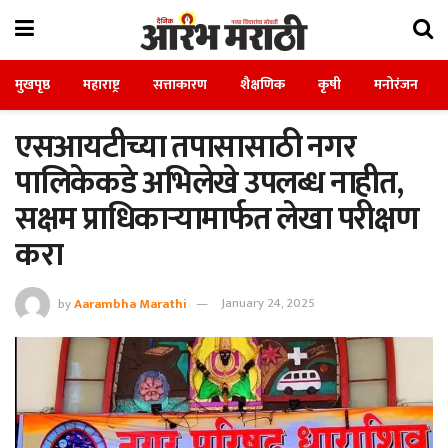
मुखपृष्ठ
महाराष्ट्र
सत्ताकारण
शैक्षणिक
कृषी
मनोरंजन
एसआयटीच्या तपासासाठी नगर
पालिकेकडे अभिलेखे उपलब्ध नाहीत,
सक्षम प्राधिकाऱ्यामार्फत लेखा परीक्षण
करा
by
Aarambha Marathi
January 24, 2025