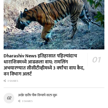
Dharashiv News इतिहासात पहिल्यांदाच
धाराशिवमध्ये आढळला वाघ; रामलिंग
अभयारण्यात सीसीटीव्हीमध्ये 3 वर्षांचा वाघ कैद,
वन विभाग अलर्ट
0 SHARES
अखेर खरीप पीक विम्याचे वाटप सुरू
0 SHARES