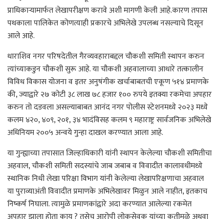
प्राधिकाऱ्यामार्फत लेखापरीक्षण करावे अशी मागणी केली आहे.कारण तपास
पथकाला पालिकेत कोणत्याही प्रकारचे अभिलेखे उपलब्ध नसल्याचे दिसून
आले आहे.
धाराशिव नगर परिषदेतील गैरव्यवहाराबद्दल चौकशी समिती स्थापन करुन
त्यांच्याकडुन चौकशी सुरू आहे. या चौकशी अहवालाच्या आधारे तत्कालीन
विविध विकास योजना व इतर अनुषंगीक खर्चाबाबतची एकूण ५१४ प्रमाणके
की, ज्याद्वारे २७ कोटी ३८ लाख ७८ हजार १०० रुपये इतक्या रकमेचा अपहार
करुन तो दडवला असल्याबाबत आनंद नगर पोलीस स्टेशनमध्ये २०२३ मध्ये
कलम ४२०, ४०९, २०१, ३४ भादंविसह कलम ९ महाराष्ट्र सार्वजनिक अभिलेखे
अधिनियम २००५ अन्वये गुन्हा दाखल करण्यात आला आहे.
या गुन्ह्याच्या तपासात जिल्हाधिकारी यांनी स्थापन केलेल्या चौकशी समितीचा
अहवाल, चौकशी समिती सदस्यांचे जाब जबाब व विवादीत कालावधीमध्ये
स्थानिक निधी लेखा परिक्षा विभाग यांनी केलेल्या लेखापरिक्षणाचा अहवाल
या पुराव्याअंती विवादीत प्रमाणके अभिलेखावर मिळुन आले नाहीत, इतकाच
निष्कर्ष निघाला. त्यामुळे प्रमाणकांद्वारे अदा करण्यात आलेल्या रकमेत
अपहार झाला होता काय ? तसेच आरोपी लोकसेवक यांच्या कृतीमुळे अथवा