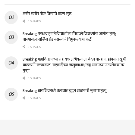
अखेर खरीप पीक विम्याचे वाटप सुरू
0 SHARES
Breaking भरधाव ट्रकने विद्यार्थ्याला चिरडले,विद्यार्थ्याचा जागीच मृत्यू;
बायपासला सर्व्हिस रोड नसल्याने चिमुकल्याचा बळी
0 SHARES
Breaking महावितरणच्या सहायक अभियंत्याला बेदम मारहाण, डोक्यात खुर्ची
घातल्याने रक्तबंबाळ; राष्ट्रवादीच्या तालुकाध्यक्षासह भाजपच्या नगरसेवकांवर
गुन्हा
0 SHARES
Breaking धाराशिवमध्ये तलावात बुडून शाळकरी मुलाचा मृत्यू
0 SHARES