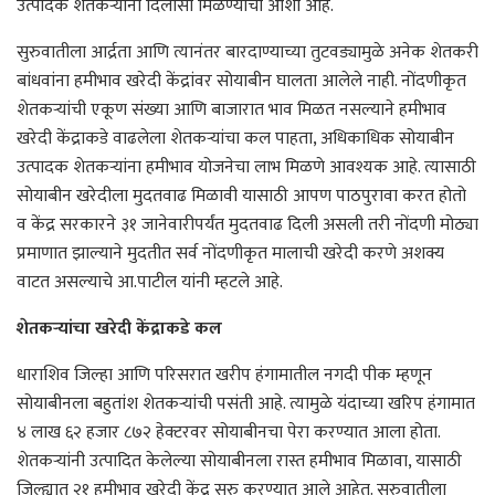
उत्पादक शेतकऱ्यांना दिलासा मिळण्याची आशा आहे.
सुरुवातीला आर्द्रता आणि त्यानंतर बारदाण्याच्या तुटवड्यामुळे अनेक शेतकरी
बांधवांना हमीभाव खरेदी केंद्रांवर सोयाबीन घालता आलेले नाही. नोंदणीकृत
शेतकऱ्यांची एकूण संख्या आणि बाजारात भाव मिळत नसल्याने हमीभाव
खरेदी केंद्राकडे वाढलेला शेतकऱ्यांचा कल पाहता, अधिकाधिक सोयाबीन
उत्पादक शेतकऱ्यांना हमीभाव योजनेचा लाभ मिळणे आवश्यक आहे. त्यासाठी
सोयाबीन खरेदीला मुदतवाढ मिळावी यासाठी आपण पाठपुरावा करत होतो
व केंद्र सरकारने ३१ जानेवारीपर्यंत मुदतवाढ दिली असली तरी नोंदणी मोठ्या
प्रमाणात झाल्याने मुदतीत सर्व नोंदणीकृत मालाची खरेदी करणे अशक्य
वाटत असल्याचे आ.पाटील यांनी म्हटले आहे.
शेतकऱ्यांचा खरेदी केंद्राकडे कल
धाराशिव जिल्हा आणि परिसरात खरीप हंगामातील नगदी पीक म्हणून
सोयाबीनला बहुतांश शेतकऱ्यांची पसंती आहे. त्यामुळे यंदाच्या खरिप हंगामात
४ लाख ६२ हजार ८७२ हेक्टरवर सोयाबीनचा पेरा करण्यात आला होता.
शेतकऱ्यांनी उत्पादित केलेल्या सोयाबीनला रास्त हमीभाव मिळावा, यासाठी
जिल्ह्यात २१ हमीभाव खरेदी केंद्र सुरु करण्यात आले आहेत. सुरुवातीला