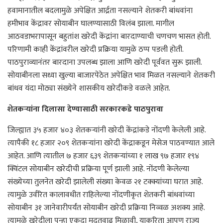
हवामानातील बदलामुळे अपेक्षित आर्द्रता नसल्याने शेतकरी बांधवांना
हमीभाव केंद्रावर सोयाबीन घालण्यासाठी विलंब झाला. मागील
आठवडाभरापासून बहुतांश खरेदी केंद्रांना बारदाण्याची चणचण भासत होती.
परिणामी काही केंद्रांवरील खरेदी प्रक्रिया यामुळे ठप्प पडली होती.
पाठपुराव्यानंतर बारदाना उपलब्ध झाला आणि खरेदी पूर्ववत सुरू झाली.
सोयाबीनला सध्या खुल्या बाजारपेठेत अपेक्षित भाव मिळत नसल्याने शेतकरी
बांधव यंदा मोठ्या संख्येने शासकीय खरेदीकडे वळले आहेत.
शेतकऱ्यांना दिलासा देण्यासाठी सरकारकडे पाठपुरावा
जिल्ह्यात ३५ हजार ४०३ शेतकऱ्यांनी खरेदी केंद्रांकडे नोंदणी केलेली आहे.
त्यापैकी १८ हजार २०९ शेतकऱ्यांना खरेदी केंद्राकडून मेसेज पाठवण्यात आले
आहेत. आणि त्यातील ७ हजार ६३९ शेतकऱ्यांच्या १ लाख ९७ हजार १९४
क्विंटल सोयाबीन खरेदीची प्रक्रिया पूर्ण झाली आहे. नोंदणी केलेल्या
संख्येच्या तुलनेत खरेदी झालेली संख्या केवळ २१ टक्क्यांच्या घरात आहे.
त्यामुळे उर्वरित कालावधीत राहिलेल्या नोंदणीकृत शेतकरी बांधवांच्या
सोयाबीन ३१ जानेवारीपर्यंत सोयाबीन खरेदी प्रक्रिया निव्वळ अशक्य आहे.
त्यामुळे खरेदीला पुन्हा एकदा मुदतवाढ मिळावी, याकरिता आपण राज्य