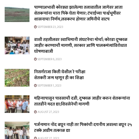
पाण्याअभावी कोरड्या झालेल्या तलावातील जागेवर आता
शेतकऱ्यांना चारा पिके घेता येणार; टंचाईच्या पार्श्वभूमीवर
शासनाचा निर्णय,लवकरच होणार जमिनीचे वाटप
SEPTEMBER 23, 2023
वाशी तहसीलवर स्वाभिमानी संघटनेचा मोर्चा; कोरडा दुष्काळ
जाहीर करण्याची मागणी, सरकार आणि पालकमंत्र्यांविरोधात
घोषणाबाजी
SEPTEMBER 6, 2023
निसर्गराजा किती घेशील रे परीक्षा
शेतकरी जन्म म्हणून ही का शिक्षा
SEPTEMBER 1, 2023
महिन्यापासून पावसाची दडी, दुष्काळ जाहीर करुन शेतकऱ्यांना
तातडीने मदत द्या;शिवसेनेची मागणी
AUGUST 27, 2023
पर्जन्यमान नोंद बघून नाही तर पिकांची दयनीय अवस्था बघून २५
टक्के अग्रीम तत्काळ द्या
AUGUST 27, 2023