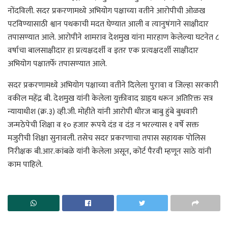
नोंदविली. सदर प्रकरणामध्ये अभियोग पक्षाच्या वतीने आरोपीची ओळख
पटविण्यासाठी श्वान पथकाची मदत घेण्यात आली व त्यानुषंगाने साक्षीदार
तपासण्यात आले. आरोपीने शामराव देशमुख यांना मारहाण केलेल्या घटनेत ८
वर्षाचा बालसाक्षीदार हा प्रत्यक्षदर्शी व इतर एक प्रत्यक्षदर्शी साक्षीदार
अभियोग पक्षातर्फे तपासण्यात आले.
सदर प्रकरणामध्ये अभियोग पक्षाच्या वतीने दिलेला पुरावा व जिल्हा सरकारी
वकील महेंद्र बी. देशमुख यांनी केलेला युक्तीवाद ग्राहृय धरून अतिरिक्त सत्र
न्यायाधीश (क्र.३) व्ही.जी. मोहीते यांनी आरोपी धीरज बाबु हुंबे बुधवारी
जन्मठेपेची शिक्षा व १० हजार रूपये दंड व दंड न भरल्यास १ वर्षे सक्त
मजुरीची शिक्षा सुनावली. तसेच सदर प्रकरणाचा तपास सहायक पोलिस
निरीक्षक बी.आर.कांबळे यांनी केलेला असून, कोर्ट पैरवी म्हणून साठे यांनी
काम पाह‍िले.