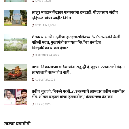
JUNE 21, 2026
आलूर मतदान केंद्रावर पत्रकारांना दमदाटी; पीएसआय संदीप
दहिफळे यांचा जाहीर निषेध
FEBRUARY 7, 2026
शेतकऱ्यांसाठी मदतीचा हात; धाराशिवच्या ‘या’ पतसंस्थेने केली
पहिली मदत, मुख्यमंत्री सहायता निधींचा धनादेश
जिल्हाधिकाऱ्यांकडे देणार
SEPTEMBER 24, 2025
बाप्पा, विकासाच्या मारेकऱ्यांना सद्बुद्धी दे, तुझ्या उत्सवातली वेदना
आम्हालाही सहन होत नाही..
AUGUST 27, 2025
प्रवीण गुरुजी, निकले फर्जी..?, उमरग्याचे आमदार प्रवीण स्वामींवर
ॲड. शीतल चव्हाण यांचा हल्लाबोल, थिल्लरपणा बंद करा!
JULY 27, 2025
ताज्या घडामोडी