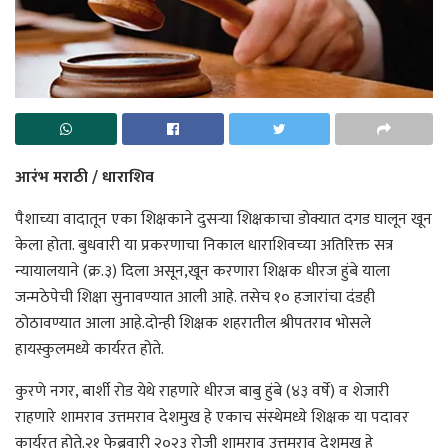
आरंभ मराठी / धाराशिव
पैशाच्या वादातून एका शिक्षकाने दुसऱ्या शिक्षकाचा डोक्यात दगड घालून खून
केला होता. बुधवारी या प्रकरणाचा निकाल धाराशिवच्या अतिरिक्त सत्र
न्यायालयाने (क्र.३) दिला असून,खून करणारा शिक्षक धीरज हुंबे याला
जन्मठेपेची शिक्षा सुनावण्यात आली आहे. तसेच १० हजारांचा दंडही
ठोठावण्यात आला आहे.दोन्ही शिक्षक शहरातील श्रीपतराव भोसले
हायस्कुलमध्ये कार्यरत होते.
कुरणे नगर, बार्शी रोड येथे राहणारे धीरज बाबु हुंबे (४३ वर्षे) व शेजारी
राहणारे शामराव उत्तमराव देशमुख हे एकाच संस्थेमध्ये शिक्षक या पदावर
कार्यरत होते.२१ फेब्रुवारी २०२३ रोजी शामराव उत्तमराव देशमुख हे