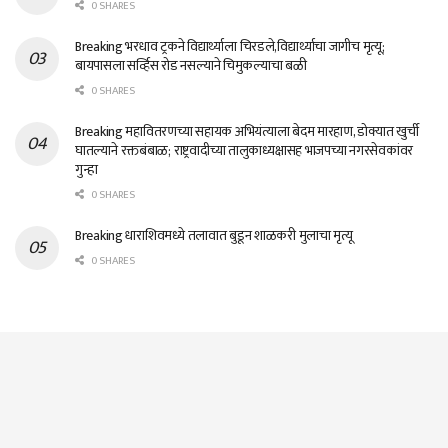
0 SHARES
Breaking भरधाव ट्रकने विद्यार्थ्याला चिरडले,विद्यार्थ्याचा जागीच मृत्यू;
बायपासला सर्व्हिस रोड नसल्याने चिमुकल्याचा बळी
0 SHARES
Breaking महावितरणच्या सहायक अभियंत्याला बेदम मारहाण, डोक्यात खुर्ची
घातल्याने रक्तबंबाळ; राष्ट्रवादीच्या तालुकाध्यक्षासह भाजपच्या नगरसेवकांवर
गुन्हा
0 SHARES
Breaking धाराशिवमध्ये तलावात बुडून शाळकरी मुलाचा मृत्यू
0 SHARES