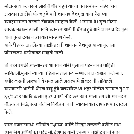
मोटारसायकलवरून आरोपी धीरज हुंबे याच्या घरासमोरून बाहेर जात
असताना आरोपी धीरज हुंबे याने शामराव देशमुख यांना पैशाच्या
व्यवहारावरून दगडाने डोक्यात मारहाण केली. शामराव देशमुख मोटार
सायकलवरून खाली पडले. त्यानंतर आरोपी धीरज हुंबे याने शामराव देशमुख
यांना पुन्हा दगडाने डोक्यात मारहाण केली.
यावेळी हजर असलेल्या साक्षीदारांनी शामराव देशमुख यांच्या मुलाला
फोनकरून घटनेबाबत माहिती दिली.
तो घटनास्थळी आल्यानंतर शामराव यांनी मुलाला घटनेबाबत माहिती
सांगितली.मुलाने त्याच्या वडिलास तात्काळ रूग्णालयात दाखल केले.मात्र,
गंभीर जखमी झाल्याने ते मयत झाले असल्याचे डॉक्टरांनी सांगितले.
याप्रकरणी आरोपी धीरज बाबु हुंबे याच्याविरूध्द शहर पोलीस ठाण्यात गु.र.नं.
६५/२०२३ भादवि कलम ३०२ प्रमाणे नोंद करण्यात आला. तपासी अंमलदार
बी.आर.कांबळे, सहा पोलीस निरीक्षक यांनी न्यायालयात दोषारोपपत्र दाखल
केले.
सदर प्रकरणामध्ये अभियोग पक्षाच्या वतीने जिल्हा सरकारी वकील तथा
शासकीय अभियोक्ता महेंद्र बी. देशमुख यांनी एकुण ९ साक्षीदारांची साक्ष