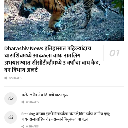
Dharashiv News इतिहासात पहिल्यांदाच
धाराशिवमध्ये आढळला वाघ; रामलिंग
अभयारण्यात सीसीटीव्हीमध्ये 3 वर्षांचा वाघ कैद,
वन विभाग अलर्ट
0 SHARES
अखेर खरीप पीक विम्याचे वाटप सुरू
0 SHARES
Breaking भरधाव ट्रकने विद्यार्थ्याला चिरडले,विद्यार्थ्याचा जागीच मृत्यू;
बायपासला सर्व्हिस रोड नसल्याने चिमुकल्याचा बळी
0 SHARES