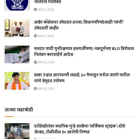
भालेराव निलंबित
MAY 31, 2026
अखेर काँग्रेसचा उमेदवार ठरला; विधानपरिषदेसाठी ‘यांची’
उमेदवारी जाहीर
MAY 31, 2026
मतदार यादी पुनरिक्षणात हलगर्जीपणा; नळदुर्गच्या BLO विरोधात
निलंबन कारवाईचे आदेश
MAY 28, 2026
प्रखर उन्हात आरपारची लढाई; ३० मेपासून मनोज जरांगे पाटील
यांचे बेमुदत उपोषण
MAY 28, 2026
ताज्या घडामोडी
दरोडेखोरांवर स्थानिक गुन्हे शाखेचा ‘सर्जिकल स्ट्राइक’; दोघे
जेरबंद, टोळीतील १० आरोपी निष्पन्न