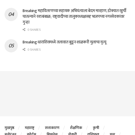
Breaking महावितरणच्या सहायक अभियंत्याला बेदम मारहाण, डोक्यात खुर्ची
घातल्याने रक्तबंबाळ; राष्ट्रवादीच्या तालुकाध्यक्षासह भाजपच्या नगरसेवकांवर
गुन्हा
0 SHARES
Breaking धाराशिवमध्ये तलावात बुडून शाळकरी मुलाचा मृत्यू
0 SHARES
मुखपृष्ठ
महाराष्ट्र
सत्ताकारण
शैक्षणिक
कृषी
मनोरंजन
स्पोर्ट्स
बिझनेस
नोकरी
राशिफल
इतर