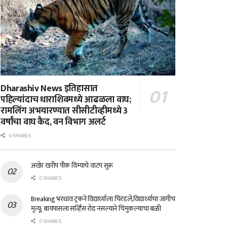
Dharashiv News इतिहासात
पहिल्यांदाच धाराशिवमध्ये आढळला वाघ;
रामलिंग अभयारण्यात सीसीटीव्हीमध्ये 3
वर्षांचा वाघ कैद, वन विभाग अलर्ट
0 SHARES
अखेर खरीप पीक विम्याचे वाटप सुरू
0 SHARES
Breaking भरधाव ट्रकने विद्यार्थ्याला चिरडले,विद्यार्थ्याचा जागीच
मृत्यू; बायपासला सर्व्हिस रोड नसल्याने चिमुकल्याचा बळी
0 SHARES