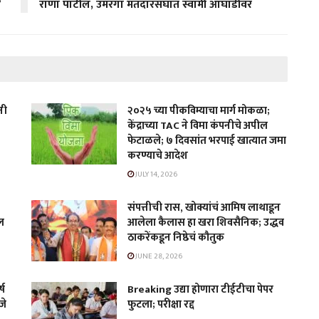
?
राणा पाटील, उमरगा मतदारसंघात स्वामी आघाडीवर
नी
२०२५ च्या पीकविम्याचा मार्ग मोकळा;
केंद्राच्या TAC ने विमा कंपनीचे अपील
फेटाळले; ७ दिवसांत भरपाई खात्यात जमा
करण्याचे आदेश
JULY 14, 2026
संपत्तीची रास, खोक्यांचं आमिष लाथाडून
खल
आलेला कैलास हा खरा शिवसैनिक; उद्धव
ठाकरेंकडून निष्ठेचं कौतुक
JUNE 28, 2026
्ष
Breaking उद्या होणारा टीईटीचा पेपर
जे
फुटला; परीक्षा रद्द