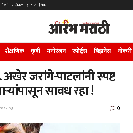
नोकरी
राशिफल
इतर
ई पेपर
शैक्षणिक
कृषी
मनोरंजन
स्पोर्ट्स
बिझनेस
नोकरी
अखेर जरांगे-पाटलांनी स्पष्ट
्यांपासून सावध रहा !
0
reaking