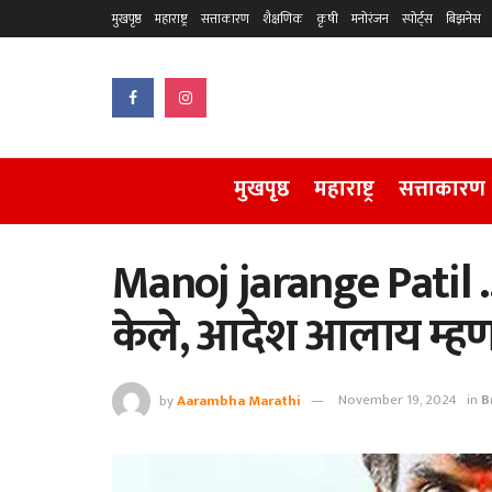
मुखपृष्ठ
महाराष्ट्र
सत्ताकारण
शैक्षणिक
कृषी
मनोरंजन
स्पोर्ट्स
बिझनेस
मुखपृष्ठ
महाराष्ट्र
सत्ताकारण
Manoj jarange Patil .. 
केले, आदेश आलाय म्हणाऱ
by
Aarambha Marathi
November 19, 2024
in
B