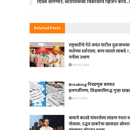
दिवस सांगणार; धाराशिवच्या विकासाचे व्हिजन काय..
Related
Posts
राष्ट्रवादीचे नेते जयंत पाटील तुळजाभवा
मातेच्या दर्शनाला, काय घातले साकडे ?,
चर्चेला उधाण
JULY 18, 2026
Breaking निवडणूक कामात
हलगर्जीपणा, शिक्षकाविरुद्ध गुन्हा दा
JULY 7, 2026
वाघाचे कातडे पांघरलेला लांडगा पंधरा वर
पोसला; उद्धव ठाकरेंचा खासदार ओमरा