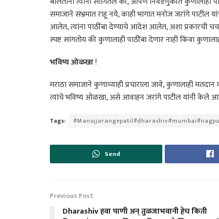
बोलताना त्यांनी सांगितले की, आपण निवडणुकीत कुणालाही पाठीं
समाजाने संभ्रमात राहू नये, काही भागात मनोज जरांगे पाटील यां
आलेत, त्यांना पाठींबा देण्याचे आदेश आलेत, अशा प्रकारची चर्च
स्पष्ट सांगतोय की कुणालाही पाठींबा देणार नाही किंवा कुणाल
भविष्य ओळखा
!
मराठा समाजाने कुणाच्याही प्रचाराला जावे, कुणालाही मतदान 
त्यांचे भविष्य ओळखा, असे आवाहन जरांगे पाटील यांनी केले आह
Tags:
#Manojjarangepatil#dharashiv#mumbai#nagpu
Send
Previous Post
Dharashiv हवा पाणी अन् तुळजाभवानी हेच किती