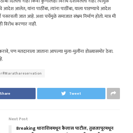
बा द‍िलेला नाही किंवा कुणालाही विरोध दर्शविलेला नाही. त्यामुळे
चे आदेश आलेत, यांना पाठींबा, त्यांना पाठींबा, याला पाडण्याचे आदेश
ा पसरवली जात आहे. अशा चर्चेमुळे समाजात संभ्रम निर्माण होतो. मात्र मी
ाही विरोध करणार नाही.
करावे, पण मतदानाला जाताना आपल्या मुला-मुलींना डोळ्यासमोर ठेवा.
े.
r#Marathareservation
Share
Tweet
Next Post
Breaking धाराशिवमधून कैलास पाटील, तुळजापूरमधून