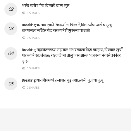
अखेर खरीप पीक विम्याचे वाटप सुरू
0 SHARES
Breaking भरधाव ट्रकने विद्यार्थ्याला चिरडले,विद्यार्थ्याचा जागीच मृत्यू;
बायपासला सर्व्हिस रोड नसल्याने चिमुकल्याचा बळी
0 SHARES
Breaking महावितरणच्या सहायक अभियंत्याला बेदम मारहाण, डोक्यात खुर्ची
घातल्याने रक्तबंबाळ; राष्ट्रवादीच्या तालुकाध्यक्षासह भाजपच्या नगरसेवकांवर
गुन्हा
0 SHARES
Breaking धाराशिवमध्ये तलावात बुडून शाळकरी मुलाचा मृत्यू
0 SHARES