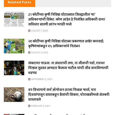
Related
Posts
21 कोटींच्या कृषी निविष्ठा घोटाळ्यात जिल्ह्यातील ‘या’
अधिकाऱ्यांची विकेट. कोण आहेत हे निलंबित अधिकारी वाचा
सविस्तर बातमी आरंभ मराठी मध्ये
AUGUST 7, 2026
२१ कोटींच्या कृषी निविष्ठा घोटाळा प्रकरणात अखेर कारवाई;
कृषिमंत्र्यांकडून १५ अधिकाऱ्यांचे निलंबन
AUGUST 6, 2026
संकटाचा पाऊस: ना अंधाराची तमा, ना जीवाची पर्वा, रात्रभर
चिखल तुडवत आमदार कैलास पाटील यांची जीव वाचविण्याची
धडपड
SEPTEMBER 23, 2025
वन विभागाचे सर्च ऑपरेशन ठरला निव्वळ फार्स, चार
दिवसांपासून वाघाकडून बैलांची शिकार, चोराखळीमध्ये शेतकरी
धास्तावले
FEBRUARY 6, 2025