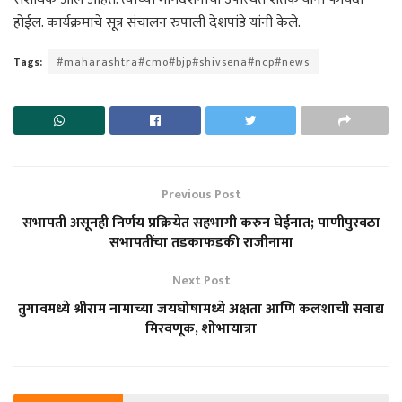
होईल. कार्यक्रमाचे सूत्र संचालन रुपाली देशपांडे यांनी केले.
Tags:
#maharashtra#cmo#bjp#shivsena#ncp#news
Previous Post
सभापती असूनही निर्णय प्रक्रियेत सहभागी करुन घेईनात; पाणीपुरवठा
सभापतींचा तडकाफडकी राजीनामा
Next Post
तुगावमध्ये श्रीराम नामाच्या जयघोषामध्ये अक्षता आणि कलशाची सवाद्य
मिरवणूक, शोभायात्रा