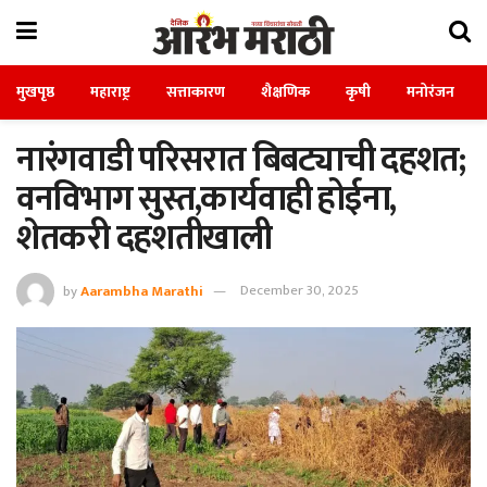
मुखपृष्ठ
महाराष्ट्र
सत्ताकारण
शैक्षणिक
कृषी
मनोरंजन
नारंगवाडी परिसरात बिबट्याची दहशत;
वनविभाग सुस्त,कार्यवाही होईना,
शेतकरी दहशतीखाली
by
Aarambha Marathi
December 30, 2025