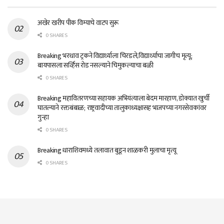
अखेर खरीप पीक विम्याचे वाटप सुरू
0 SHARES
Breaking भरधाव ट्रकने विद्यार्थ्याला चिरडले,विद्यार्थ्याचा जागीच मृत्यू;
बायपासला सर्व्हिस रोड नसल्याने चिमुकल्याचा बळी
0 SHARES
Breaking महावितरणच्या सहायक अभियंत्याला बेदम मारहाण, डोक्यात खुर्ची
घातल्याने रक्तबंबाळ; राष्ट्रवादीच्या तालुकाध्यक्षासह भाजपच्या नगरसेवकांवर
गुन्हा
0 SHARES
Breaking धाराशिवमध्ये तलावात बुडून शाळकरी मुलाचा मृत्यू
0 SHARES