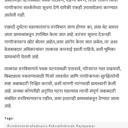
असतानाही घटनास्थळी पथक पाठवणे, पाहणी करणे, पिंजरे लावणे किंवा
नागरिकांना सतर्कतेच्या सूचना देणे यापैकी एकही उपाययोजना करण्यात
आलेली नाही.
एखादी दुर्घटना घडल्यानंतरच वनविभाग जागा होणार का, असा थेट सवाल
आता ग्रामस्थांकडून उपस्थित केला जात आहे. वारंवार सूचना देऊनही
नागरिकांवरच खोटं बोलत आहेत,असा आरोप केला जात असेल, तर अशा
बेजबाबदार अधिकाऱ्यांवर तात्काळ कारवाई झाली पाहिजे, अशी भूमिका
ग्रामस्थांनी घेतली आहे.
तात्काळ वनविभागाचे पथक घटनास्थळी पाठवावे, परिसरात गस्त वाढवावी,
बिबट्याला पकडण्यासाठी पिंजरे लावावेत आणि नागरिकांच्या सुरक्षिततेची
स्पष्ट जबाबदारी निश्चित करावी, अशी मागणी नारंगवाडी ग्रामस्थांनी केली
आहे. अन्यथा कोणतीही अनुचित घटना घडल्यास त्याची संपूर्ण जबाबदारी
संबंधित वनविभागावरच राहील, असा इशाराही ग्रामस्थांकडून देण्यात आला
आहे.
Tags:
#cmDevendrafadnavis #eknathshinde #ajitpawar