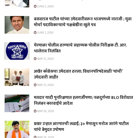
JUNE 2, 2026
बसवराज पाटील यांच्या उमेदवारीवरून भाजपमध्ये नाराजी ; युवा
मोर्चा पदाधिकाऱ्याचे पक्षश्रेष्ठींना खुले पत्र
JUNE 1, 2026
येरमाळा पोलीस ठाण्याचे सहाय्यक पोलीस निरीक्षक टी. आर.
भालेराव निलंबित
MAY 31, 2026
अखेर काँग्रेसचा उमेदवार ठरला; विधानपरिषदेसाठी ‘यांची’
उमेदवारी जाहीर
MAY 31, 2026
मतदार यादी पुनरिक्षणात हलगर्जीपणा; नळदुर्गच्या BLO विरोधात
निलंबन कारवाईचे आदेश
MAY 28, 2026
प्रखर उन्हात आरपारची लढाई; ३० मेपासून मनोज जरांगे पाटील
यांचे बेमुदत उपोषण
MAY 28, 2026