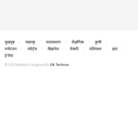
मुखपृष्ठ
महाराष्ट्र
सत्ताकारण
शैक्षणिक
कृषी
मनोरंजन
स्पोर्ट्स
बिझनेस
नोकरी
राशिफल
इतर
ई पेपर
© 2023Website Designed By
DK Technos