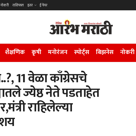
नोकरी
राशिफल
इतर
ई पेपर
शैक्षणिक
कृषी
मनोरंजन
स्पोर्ट्स
बिझनेस
नोकरी
..?, 11 वेळा काँग्रेसचे
तले ज्येष्ठ नेते पडताहेत
,मंत्री राहिलेल्या
संशय