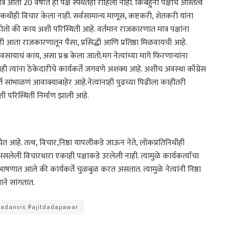
 आता 20 वर्षात हा पक्ष स्पर्धेतही राहिला नाही. किंबहुना पक्षाचे अस्तित्व
ा कधीही विचार केला नाही. सर्वसामान्य माणूस, कष्टकरी, शेतकरी यांना
होतो की काय अशी परिस्थिती आहे. वर्तमान राजकारणात मात्र पक्षांना
ाही आता राजकारणातून पैसा, प्रसिद्धी आणि प्रतिष्ठा मिळवायची आहे.
वसायाचं काय, असा प्रश्न केला जातो.मग नेत्यांच्या मागे फिरणाऱ्यांना
नाही त्यांना ठेकेदारीचे कार्यकर्ते जगवणे अशक्य आहे. अशीच अवस्था काँग्रेस
ते सांभाळणं आवाक्याबाहेर आहे.नेत्यांनाही पुढच्या पिढीला काहीतरी
अशी परिस्थिती निर्माण झाली आहे.
घेत आहे. तत्व, विचार,निष्ठा यापलीकडे जाऊन नेते, लोकप्रतिनिधीही
असलेली विचारधारा एकाही पक्षाकडे उरलेली नाही. त्यामुळे कार्यकर्त्यांचा
या भाषणात आले की कार्यकर्ते चुळबुळ करत असतात. त्यामुळे नेत्यांनी निष्ठा
ाने सांगतात.
adanvis #ajitdadapawar