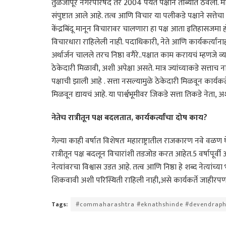
तुळजापूर नगरपरिषद तर 2004 पर्यंत पक्षाने ताब्यात ठेवली. मात्र
संपुष्टात आले आहे. तत्व आणि विचार या पलीकडे पक्षाने सत्तेच
केंद्रबिंदू मानून विचारावर चालणारा हा पक्ष आता इतिहासजमा 
विचारधारा राहिलेली नाही. पदाधिकारी, नेते आणि कार्यकर्त्यांन
अर्थार्जन चालले तरच निष्ठा वगैरे..पक्षात काम करायचं म्हणजे व्य
ठेकेदारी मिळावी, अशी अपेक्षा असते. मात्र ज्यांच्याकडे सत्ताच 
पक्षाची झाली आहे . सत्ता नसल्यामुळे ठेकेदारी मिळवून कार्यकर्
मिळवून द्यायचं आहे. या पार्श्वभूमीवर जिकडे सत्ता तिकडे नेता, 
नेतेच रात्रीतून पक्ष बदलतात, कार्यकर्त्यांचा दोष काय?
गेल्या काही वर्षात विशेषतः महाराष्ट्रातील राजकारण नवे वळण 
रात्रीतून पक्ष बदलून विचारांशी तडजोड करत आहेत.5 वर्षापूर्वी 
नेत्यांवरचा विश्वास उडत आहे. तत्व आणि निष्ठा हे शब्द नेत्यांच्
शिकवावी अशी परिस्थिती राहिली नाही,असे कार्यकर्ते जाहीरपण
Tags:
#commaharashtra #eknathshinde #devendraph