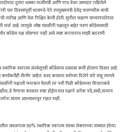
्यापाठोपाठ दुसरा धक्का माजीमंत्री आणि पाच वेळा आमदार राहिलेले
ंनी चार दिवसांपूर्वी भाजपचे नेते उपमुख्यमंत्री देवेंद्र फडणवीस यांची
शाची तारीख आणि वेळ निश्चित केली होती. सुनील चव्हाण यांच्यापाठोपाठ
चा आहे. त्यामुळे ज्येष्ठ मंडळींनी पक्षातून बाहेर पडणं काँग्रेससाठी
यंत काँग्रेस पक्ष सोडणार नाही असे स्पष्ट करतानाच माझी बदनामी
ेच स्थानिक स्वराज्य संस्थेतूनही काँग्रेसचा दबदबा कमी होताना दिसत आहे.
य कार्यकर्तेही सैरभैर आहेत. अशा काळात सत्तेच्या दिशेने वारे वाहू लागले
मंडळींनी पक्षाशी फारकत घेतली तर नवी पिढी काँग्रेसच्या विचाराकडे
, हे येणाऱ्या काळात स्पष्ट होईल.मात्र पक्षाने अनेक पदे,संधी,सन्मान
कर्त्यांना संताप आल्यावाचून राहत नाही.
्यातील जवळपास 90% स्थानिक स्वराज्य संस्था शेकापच्या ताब्यात होत्या.