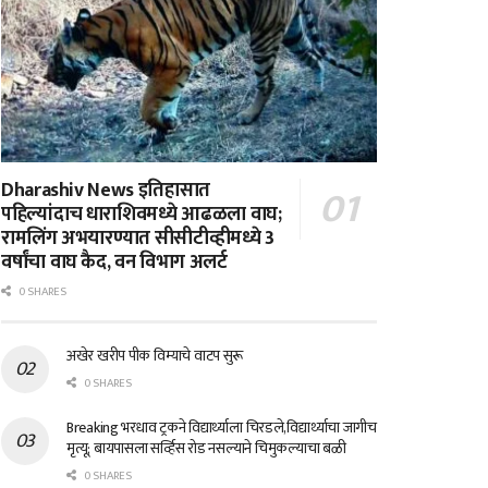
Dharashiv News इतिहासात
पहिल्यांदाच धाराशिवमध्ये आढळला वाघ;
रामलिंग अभयारण्यात सीसीटीव्हीमध्ये 3
वर्षांचा वाघ कैद, वन विभाग अलर्ट
0 SHARES
अखेर खरीप पीक विम्याचे वाटप सुरू
0 SHARES
Breaking भरधाव ट्रकने विद्यार्थ्याला चिरडले,विद्यार्थ्याचा जागीच
मृत्यू; बायपासला सर्व्हिस रोड नसल्याने चिमुकल्याचा बळी
0 SHARES