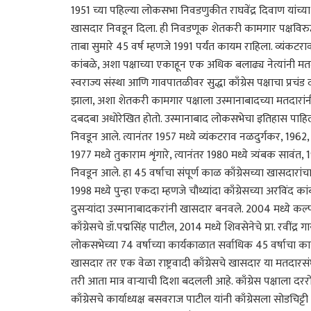
1951 च्या पहिल्या लोकसभा निवडणुकीत राघवेंद्र दिवाण यांच्य
खासदार निवडून दिला. ही निवडणूक शेतकरी कामगार पक्षविरुद्
ताबा सुमारे 45 वर्ष म्हणजे 1991 पर्यंत कायम राहिला. व्यंकटरा
कांबळे, अशा पक्षाच्या एकाहून एक अधिक बलाढ्य नेत्यांनी म
स्वराज्य संस्था आणि गावपातळीवर सुद्धा काँग्रेस पक्षाचा प्रचंड
झाला, अशा शेतकरी कामगार पक्षाला उस्मानाबादच्या मतदारांनी 
दबदबा अधोरेखित होतो. उस्मानाबाद लोकसभेचा इतिहास पाहिला तर
निवडून आले. त्यानंतर 1957 मध्ये व्यंकटराव नळदुर्गकर, 19
1977 मध्ये तुकाराम शृंगारे, त्यानंतर 1980 मध्ये त्र्यंबक 
निवडून आले. हा 45 वर्षाचा संपूर्ण काळ काँग्रेसच्या खासदारां
1998 मध्ये पुन्हा एकदा म्हणजे चौथ्यांदा काँग्रेसच्या अरविंद क
दुसऱ्यांदा उस्मानाबादकरांनी खासदार बनवले. 2004 मध्ये कल्पन
काँग्रेसचे डॉ.पद्मसिंह पाटील, 2014 मध्ये शिवसेनेचे प्रा. र
लोकसभेच्या 74 वर्षाच्या कार्यकाळात सर्वाधिक 45 वर्षाचा कार
खासदार तर एक वेळा राष्ट्रवादी काँग्रेसचे खासदार या मतदारस
तरी आता मात्र वाऱ्याची दिशा बदलली आहे. काँग्रेस पक्षाला दरर
काँग्रेसचे कार्याध्यक्ष बसवराज पाटील यांनी काँग्रेसला सोडचिट्