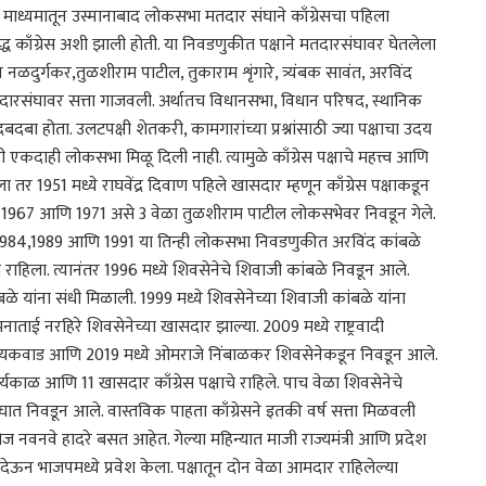
ा माध्यमातून उस्मानाबाद लोकसभा मतदार संघाने काँग्रेसचा पहिला
ध काँग्रेस अशी झाली होती. या निवडणुकीत पक्षाने मतदारसंघावर घेतलेला
व नळदुर्गकर,तुळशीराम पाटील, तुकाराम शृंगारे, त्र्यंबक सावंत, अरविंद
तदारसंघावर सत्ता गाजवली. अर्थातच विधानसभा, विधान परिषद, स्थानिक
 दबदबा होता. उलटपक्षी शेतकरी, कामगारांच्या प्रश्नांसाठी ज्या पक्षाचा उदय
एकदाही लोकसभा मिळू दिली नाही. त्यामुळे काँग्रेस पक्षाचे महत्त्व आणि
 1951 मध्ये राघवेंद्र दिवाण पहिले खासदार म्हणून काँग्रेस पक्षाकडून
62, 1967 आणि 1971 असे 3 वेळा तुळशीराम पाटील लोकसभेवर निवडून गेले.
सावंत, 1984,1989 आणि 1991 या तिन्ही लोकसभा निवडणुकीत अरविंद कांबळे
चा राहिला. त्यानंतर 1996 मध्ये शिवसेनेचे शिवाजी कांबळे निवडून आले.
ांबळे यांना संधी मिळाली. 1999 मध्ये शिवसेनेच्या शिवाजी कांबळे यांना
ाताई नरहिरे शिवसेनेच्या खासदार झाल्या. 2009 मध्ये राष्ट्रवादी
वींद्र गायकवाड आणि 2019 मध्ये ओमराजे निंबाळकर शिवसेनेकडून निवडून आले.
्यकाळ आणि 11 खासदार काँग्रेस पक्षाचे राहिले. पाच वेळा शिवसेनेचे
ंघात निवडून आले. वास्तविक पाहता काँग्रेसने इतकी वर्ष सत्ता मिळवली
ोज नवनवे हादरे बसत आहेत. गेल्या महिन्यात माजी राज्यमंत्री आणि प्रदेश
टी देऊन भाजपमध्ये प्रवेश केला. पक्षातून दोन वेळा आमदार राहिलेल्या