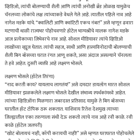
व्हिडिओ, त्यांची बोलण्याची शैली आणि त्यांची अनोखी ब्रँड ओळख यामुळेच
चॅनलच्या लोकांचे लक्ष त्यांच्याकडे वेधले गेले आहे. त्यातील पहिले नाव आहे
नागेश मडके यांचे. “क्वालिटी आणि क्वांटिटी एकच नंबर!” असे म्हणून ढवारा
मटणाची थाळी राज्यभर पोहोचवणारे हॉटेल भाग्यश्रीचे मालक नागेश मडके
आज प्रत्येकाच्या जिभेवरचे नाव आहे. सोशल मीडियावर त्यांचे व्हिडिओ
लाखोंच्या व्ह्यूज घेतात. त्यांची सहज, साधी आणि हास्यविनोदाची बोलण्याची
शैली बिग बॉसच्या घरात रंगत आणू शकते, असा अंदाज असल्याने चॅनलला
ते हवे आहेत. दुसरी व्यक्ती आहे लक्ष्मण भोसले.
लक्ष्मण भोसले (हॉटेल तिरंगा)
“नाद करती काय? यायलाच लागतंय!” असे दमदार डायलॉग मारत सोशल
मीडियावर झळकलेले लक्ष्मण भोसले देखील संभाव्य स्पर्धकांमध्ये आहेत.
त्यांच्या व्हिडिओंना मिळणारा जबरदस्त प्रतिसाद यामुळे ते बिग बॉसच्या
घरातील हॉट टॉपिक ठरू शकतात. याशिवाय रितेश देशमुख त्याच्या
जिल्ह्यातील एका तरुणाला संधी देऊ शकतो त्याचे नाव आहे रवी काळे. रवी
काळे (हॉटेल जलपरी)
“खोटं बोलायचं नाही, कॉपी करायची नाही!” असे म्हणत घराघरात पोहोचलेले