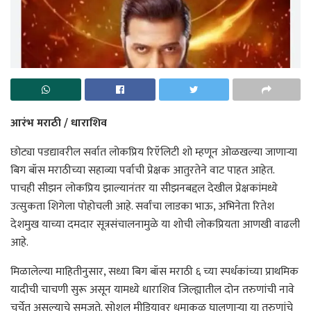
आरंभ मराठी / धाराशिव
छोट्या पडद्यावरील सर्वात लोकप्रिय रिऍलिटी शो म्हणून ओळखल्या जाणाऱ्या
बिग बॉस मराठीच्या सहाव्या पर्वाची प्रेक्षक आतुरतेने वाट पाहत आहेत.
पाचही सीझन लोकप्रिय झाल्यानंतर या सीझनबद्दल देखील प्रेक्षकांमध्ये
उत्सुकता शिगेला पोहोचली आहे. सर्वांचा लाडका भाऊ, अभिनेता रितेश
देशमुख याच्या दमदार सूत्रसंचालनामुळे या शोची लोकप्रियता आणखी वाढली
आहे.
मिळालेल्या माहितीनुसार, सध्या बिग बॉस मराठी ६ च्या स्पर्धकांच्या प्राथमिक
यादीची चाचणी सुरू असून यामध्ये धाराशिव जिल्ह्यातील दोन तरुणांची नावे
चर्चेत असल्याचे समजते. सोशल मीडियावर धुमाकूळ घालणाऱ्या या तरुणांचे