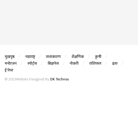
मुखपृष्ठ
महाराष्ट्र
सत्ताकारण
शैक्षणिक
कृषी
मनोरंजन
स्पोर्ट्स
बिझनेस
नोकरी
राशिफल
इतर
ई पेपर
© 2023Website Designed By
DK Technos