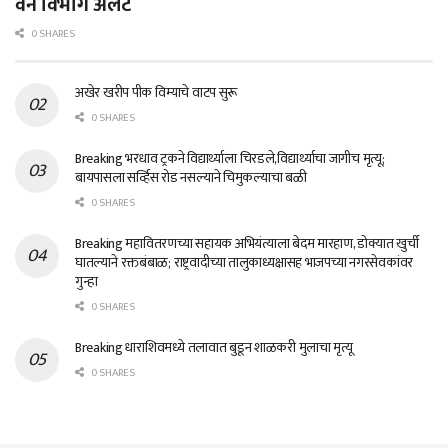
वन विभाग अलर्ट
0 SHARES
अखेर खरीप पीक विम्याचे वाटप सुरू
0 SHARES
Breaking भरधाव ट्रकने विद्यार्थ्याला चिरडले,विद्यार्थ्याचा जागीच मृत्यू;
बायपासला सर्व्हिस रोड नसल्याने चिमुकल्याचा बळी
0 SHARES
Breaking महावितरणच्या सहायक अभियंत्याला बेदम मारहाण, डोक्यात खुर्ची
घातल्याने रक्तबंबाळ; राष्ट्रवादीच्या तालुकाध्यक्षासह भाजपच्या नगरसेवकांवर
गुन्हा
0 SHARES
Breaking धाराशिवमध्ये तलावात बुडून शाळकरी मुलाचा मृत्यू
0 SHARES