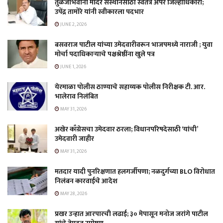
तुळजाभवानी मंदिर संस्थानसाठी स्वतंत्र अपर जिल्हाधिकारी;
उपेंद्र तामोरे यांनी स्वीकारला पदभार
JUNE 2, 2026
बसवराज पाटील यांच्या उमेदवारीवरून भाजपमध्ये नाराजी ; युवा
मोर्चा पदाधिकाऱ्याचे पक्षश्रेष्ठींना खुले पत्र
JUNE 1, 2026
येरमाळा पोलीस ठाण्याचे सहाय्यक पोलीस निरीक्षक टी. आर.
भालेराव निलंबित
MAY 31, 2026
अखेर काँग्रेसचा उमेदवार ठरला; विधानपरिषदेसाठी ‘यांची’
उमेदवारी जाहीर
MAY 31, 2026
मतदार यादी पुनरिक्षणात हलगर्जीपणा; नळदुर्गच्या BLO विरोधात
निलंबन कारवाईचे आदेश
MAY 28, 2026
प्रखर उन्हात आरपारची लढाई; ३० मेपासून मनोज जरांगे पाटील