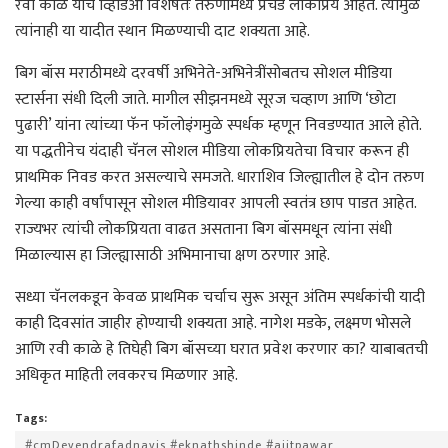
रवी काळे यांचे व्हिडिओ विशेषतः तरुणांमध्ये प्रचंड लोकप्रिय आहेत. त्यामुळे
त्यांनाही या यादीत स्थान मिळण्याची दाट शक्यता आहे.
बिग बॉस मराठीमध्ये दरवर्षी अभिनेते-अभिनेत्रींसोबतच सोशल मीडिया
स्टार्सना संधी दिली जाते. मागील सीझनमध्ये सूरज चव्हाण आणि ‘छोटा
पुढारी’ यांना त्यांच्या फॅन फॉलोइंगमुळे स्पर्धक म्हणून निवडण्यात आले होते.
या पद्धतीनेच यंदाही चॅनल सोशल मीडिया लोकप्रियतेचा विचार करून ही
प्राथमिक निवड करत असल्याचे समजते. धाराशिव जिल्ह्यातील हे दोन तरुण
गेल्या काही वर्षांपासून सोशल मीडियावर आपली स्वतंत्र छाप पाडत आहेत.
राज्यभर त्यांची लोकप्रियता वाढत असताना बिग बॉसमधून त्यांना संधी
मिळाल्यास हा जिल्ह्यासाठी अभिमानाचा क्षण ठरणार आहे.
सध्या चॅनलकडून केवळ प्राथमिक चर्चाच सुरू असून अंतिम स्पर्धकांची यादी
काही दिवसांत जाहीर होण्याची शक्यता आहे. नागेश मडके, लक्ष्मण भोसले
आणि रवी काळे हे तिघेही बिग बॉसच्या घरात प्रवेश करणार का? याबाबतची
अधिकृत माहिती लवकरच मिळणार आहे.
Tags:
#cmDevendrafadnavis #eknathshinde #ajitpawar