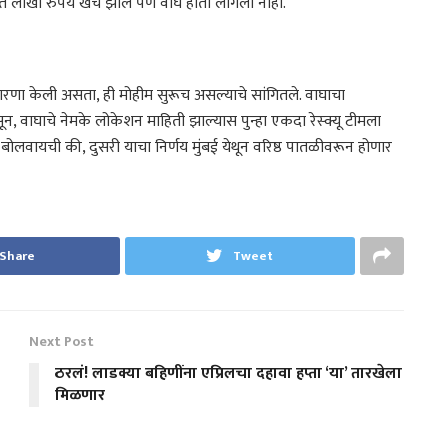
 लाखो रुपये खर्च झाले पण वाघ हाती लागला नाही.
णा केली असता, ही मोहीम सुरूच असल्याचे सांगितले. वाघाचा
, वाघाचे नेमके लोकेशन माहिती झाल्यास पुन्हा एकदा रेस्क्यू टीमला
म बोलवायची की, दुसरी याचा निर्णय मुंबई येथून वरिष्ठ पातळीवरून होणार
Share
Tweet
Next Post
ठरलं! लाडक्या बहिणींना एप्रिलचा दहावा हप्ता ‘या’ तारखेला
मिळणार