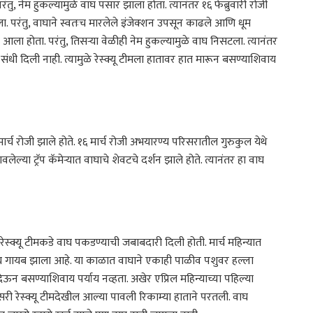
परंतु, नेम हुकल्यामुळे वाघ पसार झाला होता. त्यानंतर १६ फेब्रुवारी रोजी
ा. परंतु, वाघाने स्वतःच मारलेले इंजेक्शन उपसून काढले आणि धूम
 आला होता. परंतु, तिसऱ्या वेळीही नेम हुकल्यामुळे वाघ निसटला. त्यानंतर
ी संधी दिली नाही. त्यामुळे रेस्क्यू टीमला हातावर हात मारून बसण्याशिवाय
 मार्च रोजी झाले होते. १६ मार्च रोजी अभयारण्य परिसरातील गुरुकुल येथे
्या ट्रॅप कॅमेऱ्यात वाघाचे शेवटचे दर्शन झाले होते. त्यानंतर हा वाघ
ा रेस्क्यू टीमकडे वाघ पकडण्याची जबाबदारी दिली होती. मार्च महिन्यात
तर वाघ गायब झाला आहे. या काळात वाघाने एकाही पाळीव पशुवर हल्ला
देऊन बसण्याशिवाय पर्याय नव्हता. अखेर एप्रिल महिन्याच्या पहिल्या
सरी रेस्क्यू टीमदेखील आल्या पावली रिकाम्या हाताने परतली. वाघ