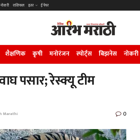
नोकरी
राशिफल
इतर
ई पेपर
शैक्षणिक
कृषी
मनोरंजन
स्पोर्ट्स
बिझनेस
नोकरी
ाघ पसार; रेस्क्यू टीम
0
h Marathi