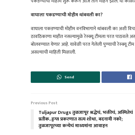
पकडण्याची मोहीम सुरू करून आज तीन महिने झाले. या काळात
वाघाला पकडण्याची मोहीम थांबवली का?
वाघाला पकडण्याची मोहीम वनविभागाने थांबवली का अशी विचार
ठावठिकाणा माहीत नसल्यामुळे रेस्क्यू टीमला परत पाठवले असून
बोलवण्यात येणार आहे. यावेळी परत गेलेली पुण्याची रेस्क्यू टी
असल्याची माहिती मिळाली.
Send
Previous Post
Tuljapur Drugs तुळजापूर श्रद्धेचं, भक्तीचं, अस्मितेचं
प्रतीक..ड्रग्स प्रकरणात सत्य शोधा, बदनामी नको;
तुळजापूरच्या कन्येचं माध्यमांना आवाहन