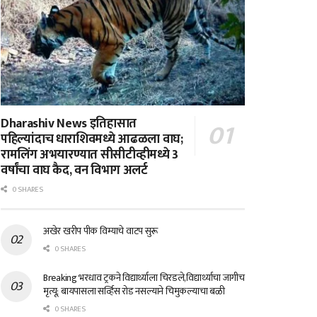
Dharashiv News इतिहासात
पहिल्यांदाच धाराशिवमध्ये आढळला वाघ;
रामलिंग अभयारण्यात सीसीटीव्हीमध्ये 3
वर्षांचा वाघ कैद, वन विभाग अलर्ट
0 SHARES
अखेर खरीप पीक विम्याचे वाटप सुरू
0 SHARES
Breaking भरधाव ट्रकने विद्यार्थ्याला चिरडले,विद्यार्थ्याचा जागीच
मृत्यू; बायपासला सर्व्हिस रोड नसल्याने चिमुकल्याचा बळी
0 SHARES