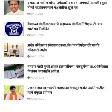
बसवराज पाटील यांच्या उमेदवारीवरून भाजपमध्ये नाराजी ; युवा
मोर्चा पदाधिकाऱ्याचे पक्षश्रेष्ठींना खुले पत्र
JUNE 1, 2026
येरमाळा पोलीस ठाण्याचे सहाय्यक पोलीस निरीक्षक टी. आर.
भालेराव निलंबित
MAY 31, 2026
अखेर काँग्रेसचा उमेदवार ठरला; विधानपरिषदेसाठी ‘यांची’
उमेदवारी जाहीर
MAY 31, 2026
मतदार यादी पुनरिक्षणात हलगर्जीपणा; नळदुर्गच्या BLO विरोधात
निलंबन कारवाईचे आदेश
MAY 28, 2026
प्रखर उन्हात आरपारची लढाई; ३० मेपासून मनोज जरांगे पाटील
यांचे बेमुदत उपोषण
MAY 28, 2026