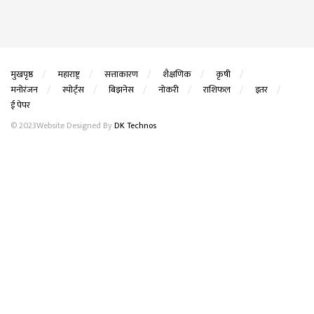
मुखपृष्ठ
महाराष्ट्र
सत्ताकारण
शैक्षणिक
कृषी
मनोरंजन
स्पोर्ट्स
बिझनेस
नोकरी
राशिफल
इतर
ई पेपर
© 2023Website Designed By
DK Technos