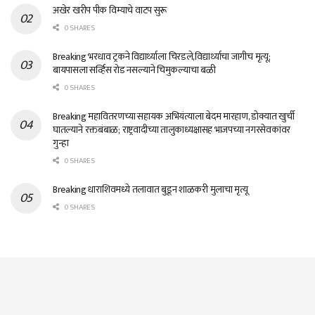
अखेर खरीप पीक विम्याचे वाटप सुरू
0 SHARES
Breaking भरधाव ट्रकने विद्यार्थ्याला चिरडले,विद्यार्थ्याचा जागीच मृत्यू;
बायपासला सर्व्हिस रोड नसल्याने चिमुकल्याचा बळी
0 SHARES
Breaking महावितरणच्या सहायक अभियंत्याला बेदम मारहाण, डोक्यात खुर्ची
घातल्याने रक्तबंबाळ; राष्ट्रवादीच्या तालुकाध्यक्षासह भाजपच्या नगरसेवकांवर
गुन्हा
0 SHARES
Breaking धाराशिवमध्ये तलावात बुडून शाळकरी मुलाचा मृत्यू
0 SHARES