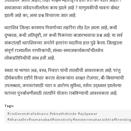
उघड्यावर आली आहेत, तेव्हा पश्चिम महाराष्ट्राचे हात रिते का पडले आहेत ?
समाजाच्या संवेदनशीलतेला काय झाले आहे ? माणुसकीची भावना बोथट
झाली आहे का, असा प्रश्न विचारला जात आहे.
धाराशिव जिल्हा कायमच निसर्गाच्या लहरींना तोंड देत आला आहे, कधी
दुष्काळ, कधी अतिवृष्टी, तर कधी पिकांच्या बाजारभावाचा प्रश्न आहे. या सर्व
संकटांतही धाराशिवच्या जनतेने इतरांना मदतीचा हात पुढे केला. जिल्ह्याला
संपूर्ण राज्यातील नागरिकांची, संस्था-समाजकार्यकर्त्यांचीतसेच
लोकप्रतिनिधींची साथ हवी आहे.
सध्या या भागात अन्न, वस्त्र, निवारा यांची तातडीची आवश्यकता आहे. परंतु
दीर्घकालीन दृष्टीने विचार करता शेतकऱ्यांना शाश्वत रोजगार, बी-बियाण्यांची
उपलब्धता, जनावरांसाठी चारा व आरोग्य सुविधा, तसेच उद्ध्वस्त झालेल्या
घरांच्या पुनर्बांधणीसाठी तातडीने योजना राबविण्याची आवश्यकता आहे.
Tags:
#cmDevendrafadnavis #eknathshinde #ajitpawar
#dharadhiv#osmanabad#sensitivity#westernmaharashtra#trendin