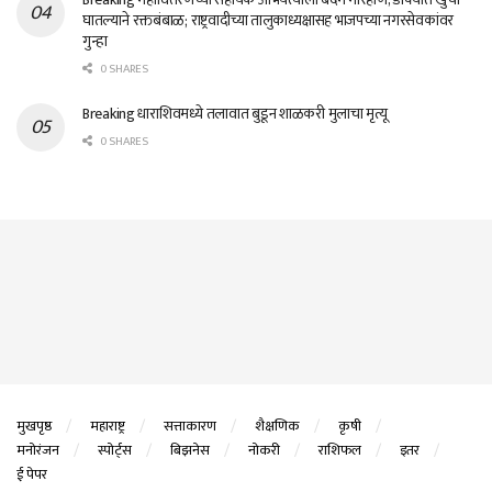
घातल्याने रक्तबंबाळ; राष्ट्रवादीच्या तालुकाध्यक्षासह भाजपच्या नगरसेवकांवर
गुन्हा
0 SHARES
Breaking धाराशिवमध्ये तलावात बुडून शाळकरी मुलाचा मृत्यू
0 SHARES
मुखपृष्ठ
महाराष्ट्र
सत्ताकारण
शैक्षणिक
कृषी
मनोरंजन
स्पोर्ट्स
बिझनेस
नोकरी
राशिफल
इतर
ई पेपर