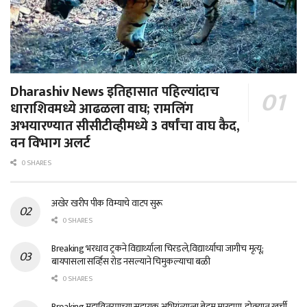
Dharashiv News इतिहासात पहिल्यांदाच
धाराशिवमध्ये आढळला वाघ; रामलिंग
अभयारण्यात सीसीटीव्हीमध्ये 3 वर्षांचा वाघ कैद,
वन विभाग अलर्ट
0 SHARES
अखेर खरीप पीक विम्याचे वाटप सुरू
0 SHARES
Breaking भरधाव ट्रकने विद्यार्थ्याला चिरडले,विद्यार्थ्याचा जागीच मृत्यू;
बायपासला सर्व्हिस रोड नसल्याने चिमुकल्याचा बळी
0 SHARES
Breaking महावितरणच्या सहायक अभियंत्याला बेदम मारहाण, डोक्यात खुर्ची