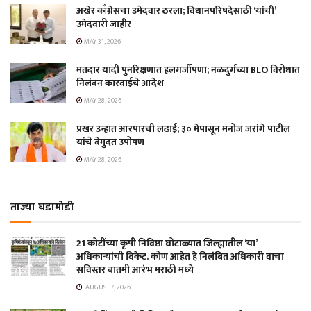
अखेर काँग्रेसचा उमेदवार ठरला; विधानपरिषदेसाठी ‘यांची’
उमेदवारी जाहीर
MAY 31, 2026
मतदार यादी पुनरिक्षणात हलगर्जीपणा; नळदुर्गच्या BLO विरोधात
निलंबन कारवाईचे आदेश
MAY 28, 2026
प्रखर उन्हात आरपारची लढाई; ३० मेपासून मनोज जरांगे पाटील
यांचे बेमुदत उपोषण
MAY 28, 2026
ताज्या घडामोडी
21 कोटींच्या कृषी निविष्ठा घोटाळ्यात जिल्ह्यातील ‘या’
अधिकाऱ्यांची विकेट. कोण आहेत हे निलंबित अधिकारी वाचा
सविस्तर बातमी आरंभ मराठी मध्ये
AUGUST 7, 2026