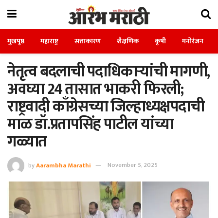
मुखपृष्ठ
महाराष्ट्र
सत्ताकारण
शैक्षणिक
कृषी
मनोरंजन
नेतृत्व बदलाची पदाधिकाऱ्यांची मागणी,
अवघ्या 24 तासात भाकरी फिरली;
राष्ट्रवादी काँग्रेसच्या जिल्हाध्यक्षपदाची
माळ डॉ.प्रतापसिंह पाटील यांच्या
गळ्यात
by
Aarambha Marathi
November 5, 2025