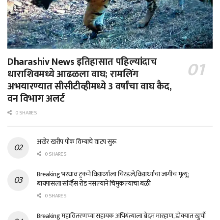
Dharashiv News इतिहासात पहिल्यांदाच
धाराशिवमध्ये आढळला वाघ; रामलिंग
अभयारण्यात सीसीटीव्हीमध्ये 3 वर्षांचा वाघ कैद,
वन विभाग अलर्ट
0 SHARES
अखेर खरीप पीक विम्याचे वाटप सुरू
0 SHARES
Breaking भरधाव ट्रकने विद्यार्थ्याला चिरडले,विद्यार्थ्याचा जागीच मृत्यू;
बायपासला सर्व्हिस रोड नसल्याने चिमुकल्याचा बळी
0 SHARES
Breaking महावितरणच्या सहायक अभियंत्याला बेदम मारहाण, डोक्यात खुर्ची