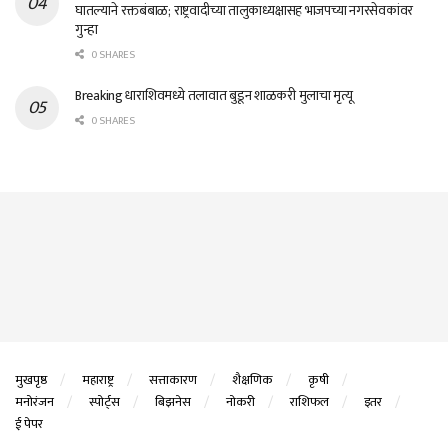
घातल्याने रक्तबंबाळ; राष्ट्रवादीच्या तालुकाध्यक्षासह भाजपच्या नगरसेवकांवर
गुन्हा
0 SHARES
Breaking धाराशिवमध्ये तलावात बुडून शाळकरी मुलाचा मृत्यू
0 SHARES
मुखपृष्ठ
महाराष्ट्र
सत्ताकारण
शैक्षणिक
कृषी
मनोरंजन
स्पोर्ट्स
बिझनेस
नोकरी
राशिफल
इतर
ई पेपर