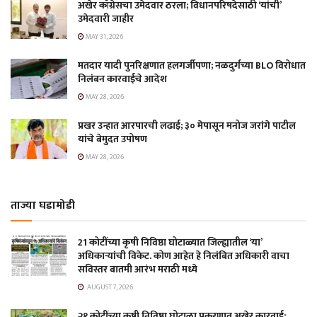
अखेर काँग्रेसचा उमेदवार ठरला; विधानपरिषदेसाठी ‘यांची’
उमेदवारी जाहीर
MAY 31, 2026
मतदार यादी पुनरिक्षणात हलगर्जीपणा; नळदुर्गच्या BLO विरोधात
निलंबन कारवाईचे आदेश
MAY 28, 2026
प्रखर उन्हात आरपारची लढाई; ३० मेपासून मनोज जरांगे पाटील
यांचे बेमुदत उपोषण
MAY 28, 2026
ताज्या घडामोडी
21 कोटींच्या कृषी निविष्ठा घोटाळ्यात जिल्ह्यातील ‘या’
अधिकाऱ्यांची विकेट. कोण आहेत हे निलंबित अधिकारी वाचा
सविस्तर बातमी आरंभ मराठी मध्ये
AUGUST 7, 2026
२१ कोटींच्या कृषी निविष्ठा घोटाळा प्रकरणात अखेर कारवाई;