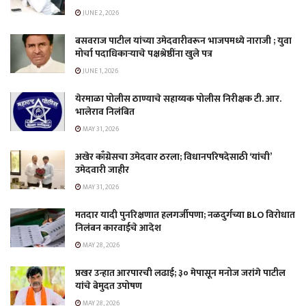
JUNE 2, 2026
बसवराज पाटील यांच्या उमेदवारीवरून भाजपमध्ये नाराजी ; युवा
मोर्चा पदाधिकाऱ्याचे पक्षश्रेष्ठींना खुले पत्र
JUNE 1, 2026
येरमाळा पोलीस ठाण्याचे सहाय्यक पोलीस निरीक्षक टी. आर.
भालेराव निलंबित
MAY 31, 2026
अखेर काँग्रेसचा उमेदवार ठरला; विधानपरिषदेसाठी ‘यांची’
उमेदवारी जाहीर
MAY 31, 2026
मतदार यादी पुनरिक्षणात हलगर्जीपणा; नळदुर्गच्या BLO विरोधात
निलंबन कारवाईचे आदेश
MAY 28, 2026
प्रखर उन्हात आरपारची लढाई; ३० मेपासून मनोज जरांगे पाटील
यांचे बेमुदत उपोषण
MAY 28, 2026