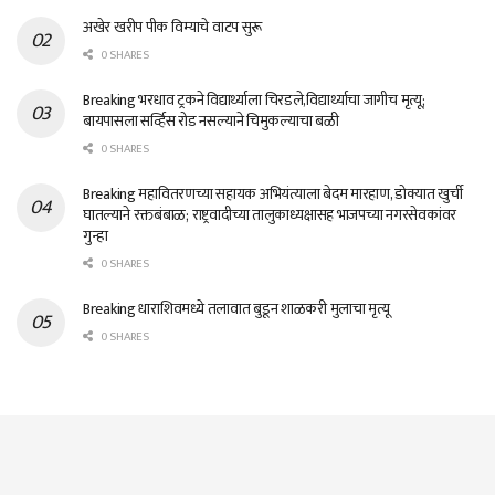
अखेर खरीप पीक विम्याचे वाटप सुरू
0 SHARES
Breaking भरधाव ट्रकने विद्यार्थ्याला चिरडले,विद्यार्थ्याचा जागीच मृत्यू;
बायपासला सर्व्हिस रोड नसल्याने चिमुकल्याचा बळी
0 SHARES
Breaking महावितरणच्या सहायक अभियंत्याला बेदम मारहाण, डोक्यात खुर्ची
घातल्याने रक्तबंबाळ; राष्ट्रवादीच्या तालुकाध्यक्षासह भाजपच्या नगरसेवकांवर
गुन्हा
0 SHARES
Breaking धाराशिवमध्ये तलावात बुडून शाळकरी मुलाचा मृत्यू
0 SHARES