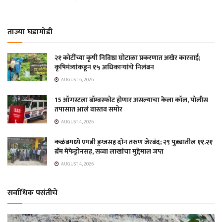
ताज्या घडामोडी
२१ कोटींच्या कृषी निविष्ठा घोटाळा प्रकरणात अखेर कारवाई;
कृषिमंत्र्यांकडून १५ अधिकाऱ्यांचे निलंबन
AUGUST 6, 2026
15 ऑगस्टला बॉम्बस्फोट होणार असल्याचा केला कॉल, पोलीस
तपासात आलं वास्तव समोर
AUGUST 4, 2026
कळंबमध्ये एमडी ड्रग्जसह दोन तरुण जेरबंद; २९ पुड्यातील ११.२१
ग्रॅम मेफेड्रोनसह, सव्वा लाखांचा मुद्देमाल जप्त
AUGUST 4, 2026
सर्वाधिक पसंतीचे