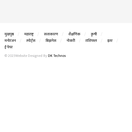
मुखपृष्ठ
महाराष्ट्र
सत्ताकारण
शैक्षणिक
कृषी
मनोरंजन
स्पोर्ट्स
बिझनेस
नोकरी
राशिफल
इतर
ई पेपर
© 2023Website Designed By
DK Technos