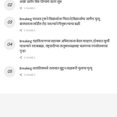
अखेर खरीप पीक विम्याचे वाटप सुरू
0 SHARES
Breaking भरधाव ट्रकने विद्यार्थ्याला चिरडले,विद्यार्थ्याचा जागीच मृत्यू;
बायपासला सर्व्हिस रोड नसल्याने चिमुकल्याचा बळी
0 SHARES
Breaking महावितरणच्या सहायक अभियंत्याला बेदम मारहाण, डोक्यात खुर्ची
घातल्याने रक्तबंबाळ; राष्ट्रवादीच्या तालुकाध्यक्षासह भाजपच्या नगरसेवकांवर
गुन्हा
0 SHARES
Breaking धाराशिवमध्ये तलावात बुडून शाळकरी मुलाचा मृत्यू
0 SHARES