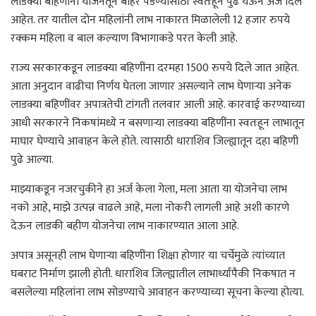
लाडक्या बहिणींनी योजनेतून बाहेर पडण्यासाठी स्वतःहून पुढे येऊन अर्ज दिले
आहेत. तर यातील दोन महिलांनी लाभ नाकारत मिळालेली 12 हजार रुपये
रक्कम महिला व बाल कल्याण विभागाकडे परत केली आहे.
राज्य सरकारकडून लाडक्या बहिणींना दरमहा 1500 रुपये दिले जात आहेत.
आता अनुदान वाढीचा निर्णय घेतला जाणार असल्याने लाभ घेणार्‍या अनेक
लाडक्या बहिणींवर अपात्रतेची टांगती तलवार आली आहे. कारवाई करण्याच्या
आधी सरकारने निकषांमध्ये न बसणार्‍या लाडक्या बहिणींना स्वतःहून लाभातून
माघार घेण्याचे आवाहन केले होते. त्यासाठी धाराशिव जिल्ह्यातून दहा बहिणी
पुढे आल्या.
माझ्याकडून नजरचुकीने हा अर्ज केला गेला, मला आता या योजनेचा लाभ
नको आहे, माझे उत्पन्न वाढले आहे, मला नोकरी लागली आहे अशी कारणे
देऊन लाडकी बहीण योजनेचा लाभ नाकारण्यात आला आहे.
अपात्र असूनही लाभ घेणार्‍या बहिणींना शिक्षा होणार या चर्चेमुळे त्यांच्यात
घबराट निर्माण झाली होती. धाराशिव जिल्ह्यातील लाभार्थ्यांपैकी निकषात न
बसलेल्या महिलांना लाभ सोडण्याचे आवाहन करण्याच्या सूचना केल्या होत्या.