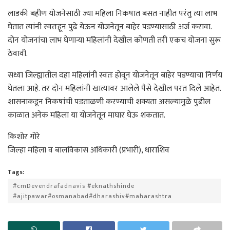
लाडकी बहीण योजनेसाठी ज्या महिला निकषात बसत नाहीत परंतु त्या लाभ
घेतात त्यांनी स्वतःहून पुढे येऊन योजनेतून बाहेर पडण्यासाठी अर्ज करावा.
दोन योजनांचा लाभ घेणार्‍या महिलांनी देखील कोणती तरी एकच योजना सुरू
ठेवावी.
सध्या जिल्ह्यातील दहा महिलांनी स्वतः होवून योजनेतून बाहेर पडण्याचा निर्णय
घेतला आहे. तर दोन महिलांनी खात्यावर आलेले पैसे देखील परत दिले आहेत.
शासनाकडून निकषांची पडताळणी करण्याची शक्यता असल्यामुळे पुढील
काळात अनेक महिला या योजनेतून माघार घेऊ शकतात.
किशोर गोरे
जिल्हा महिला व बालविकास अधिकारी (प्रभारी), धाराशिव
Tags:
#cmDevendrafadnavis #eknathshinde
#ajitpawar#osmanabad#dharashiv#maharashtra