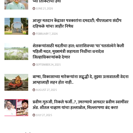
च्या तिकिटाची हमी
JUNE 21, 2026
आलूर मतदान केंद्रावर पत्रकारांना दमदाटी; पीएसआय संदीप
दहिफळे यांचा जाहीर निषेध
FEBRUARY 7, 2026
शेतकऱ्यांसाठी मदतीचा हात; धाराशिवच्या ‘या’ पतसंस्थेने केली
पहिली मदत, मुख्यमंत्री सहायता निधींचा धनादेश
जिल्हाधिकाऱ्यांकडे देणार
SEPTEMBER 24, 2025
बाप्पा, विकासाच्या मारेकऱ्यांना सद्बुद्धी दे, तुझ्या उत्सवातली वेदना
आम्हालाही सहन होत नाही..
AUGUST 27, 2025
प्रवीण गुरुजी, निकले फर्जी..?, उमरग्याचे आमदार प्रवीण स्वामींवर
ॲड. शीतल चव्हाण यांचा हल्लाबोल, थिल्लरपणा बंद करा!
JULY 27, 2025