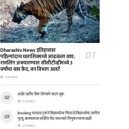
Dharashiv News इतिहासात
पहिल्यांदाच धाराशिवमध्ये आढळला वाघ;
रामलिंग अभयारण्यात सीसीटीव्हीमध्ये 3
वर्षांचा वाघ कैद, वन विभाग अलर्ट
0 SHARES
अखेर खरीप पीक विम्याचे वाटप सुरू
0 SHARES
Breaking भरधाव ट्रकने विद्यार्थ्याला चिरडले,विद्यार्थ्याचा जागीच
मृत्यू; बायपासला सर्व्हिस रोड नसल्याने चिमुकल्याचा बळी
0 SHARES