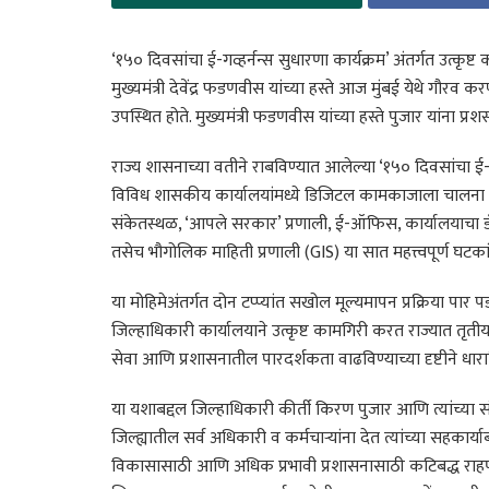
‘१५० दिवसांचा ई-गव्हर्नन्स सुधारणा कार्यक्रम’ अंतर्गत उत्कृष्
मुख्यमंत्री देवेंद्र फडणवीस यांच्या हस्ते आज मुंबई येथे गौरव
उपस्थित होते. मुख्यमंत्री फडणवीस यांच्या हस्ते पुजार यांना प्र
राज्य शासनाच्या वतीने राबविण्यात आलेल्या ‘१५० दिवसांचा ई-गव्
विविध शासकीय कार्यालयांमध्ये डिजिटल कामकाजाला चालना देण्
संकेतस्थळ, ‘आपले सरकार’ प्रणाली, ई-ऑफिस, कार्यालयाचा डॅशबोर्
तसेच भौगोलिक माहिती प्रणाली (GIS) या सात महत्त्वपूर्ण घट
या मोहिमेअंतर्गत दोन टप्प्यांत सखोल मूल्यमापन प्रक्रिया पा
जिल्हाधिकारी कार्यालयाने उत्कृष्ट कामगिरी करत राज्यात तृत
सेवा आणि प्रशासनातील पारदर्शकता वाढविण्याच्या दृष्टीने धाराश
या यशाबद्दल जिल्हाधिकारी कीर्ती किरण पुजार आणि त्यांच्या संप
जिल्ह्यातील सर्व अधिकारी व कर्मचाऱ्यांना देत त्यांच्या सहकार्या
विकासासाठी आणि अधिक प्रभावी प्रशासनासाठी कटिबद्ध राहणार