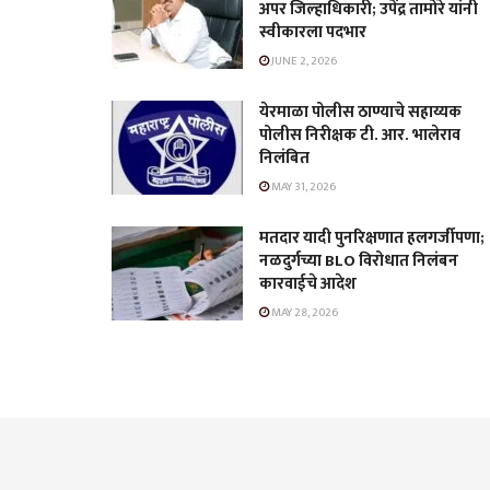
अपर जिल्हाधिकारी; उपेंद्र तामोरे यांनी
स्वीकारला पदभार
JUNE 2, 2026
येरमाळा पोलीस ठाण्याचे सहाय्यक
पोलीस निरीक्षक टी. आर. भालेराव
निलंबित
MAY 31, 2026
मतदार यादी पुनरिक्षणात हलगर्जीपणा;
नळदुर्गच्या BLO विरोधात निलंबन
कारवाईचे आदेश
MAY 28, 2026