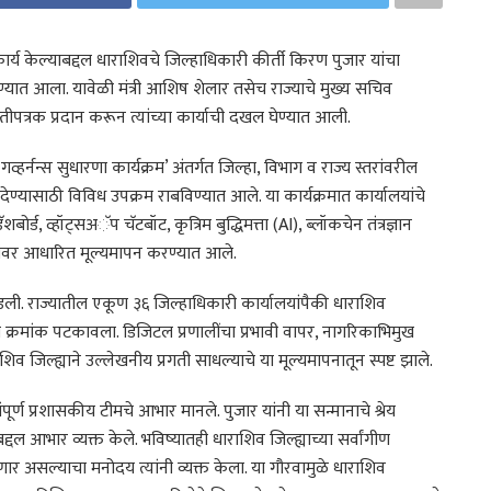
ट कार्य केल्याबद्दल धाराशिवचे जिल्हाधिकारी कीर्ती किरण पुजार यांचा
 करण्यात आला. यावेळी मंत्री आशिष शेलार तसेच राज्याचे मुख्य सचिव
शस्तीपत्रक प्रदान करून त्यांच्या कार्याची दखल घेण्यात आली.
हर्नन्स सुधारणा कार्यक्रम’ अंतर्गत जिल्हा, विभाग व राज्य स्तरांवरील
यासाठी विविध उपक्रम राबविण्यात आले. या कार्यक्रमात कार्यालयांचे
ड, व्हॉट्सअॅप चॅटबॉट, कृत्रिम बुद्धिमत्ता (AI), ब्लॉकचेन तंत्रज्ञान
कांवर आधारित मूल्यमापन करण्यात आले.
र पडली. राज्यातील एकूण ३६ जिल्हाधिकारी कार्यालयांपैकी धाराशिव
ीय क्रमांक पटकावला. डिजिटल प्रणालींचा प्रभावी वापर, नागरिकाभिमुख
िव जिल्ह्याने उल्लेखनीय प्रगती साधल्याचे या मूल्यमापनातून स्पष्ट झाले.
ूर्ण प्रशासकीय टीमचे आभार मानले. पुजार यांनी या सन्मानाचे श्रेय
बद्दल आभार व्यक्त केले. भविष्यातही धाराशिव जिल्ह्याच्या सर्वांगीण
 असल्याचा मनोदय त्यांनी व्यक्त केला. या गौरवामुळे धाराशिव