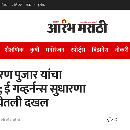
नोकरी
राशिफल
इतर
ई पेपर
शैक्षणिक
कृषी
मनोरंजन
स्पोर्ट्स
बिझनेस
नोकरी
रण पुजार यांचा
रव; ई गव्हर्नन्स सुधारणा
 घेतली दखल
0
bh Marathi