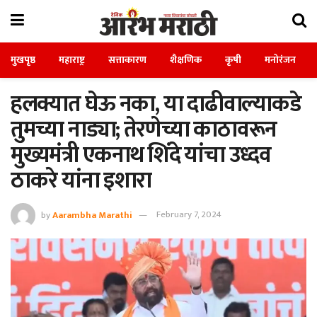
मुखपृष्ठ
महाराष्ट्र
सत्ताकारण
शैक्षणिक
कृषी
मनोरंजन
हलक्यात घेऊ नका, या दाढीवाल्याकडे
तुमच्या नाड्या; तेरणेच्या काठावरून
मुख्यमंत्री एकनाथ शिंदे यांचा उध्दव
ठाकरे यांना इशारा
by
Aarambha Marathi
February 7, 2024