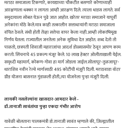
मराठा समाजाला टिकणारे, कायद्याच्या चौकटीत बसणारे कोणाच्याही
आरक्षणाला धक्का न लागता आम्ही आरक्षण दिले. त्याला धाडस लागते. सर्व
समुदायाला सोबत घेऊन पुढे जात आहोत. खरेतर मराठा समाजाने यापूर्वी
अनेकांना मोठे केले.मात्र काही तत्कालीन सत्ताधाऱ्यांनी मराठा समाजाला
वंचित ठेवले. संधी होती तेंव्हा सत्तेचा वापर केला नाही.आम्ही लोकाभिमूख
निर्णय घेतला. राज्यातील जनतेला अनेक सुविधा देत आहोत. शब्द देतो तो
पाळतो, छत्रपती शिवाजी महाराजांचा आदर्श डोळ्यासमोर ठेवून आपण काम
करतो. सिंचनाचे 45 प्रकल्प मंजूर केले. 10 लाख हेक्टर ओलीताखाली येईल.
समृध्दी महामार्ग, कोकण-गोवा हा मार्ग जोडला जाईल.सोलापूर-तुळजापूर-
धाराशिव नवीन रेल्वे मार्गासाठी 495 कोटींची मंजूरी दिली. मराठवाडा वॉटर
ग्रीड योजना बासनात गुंडाळली होती,त्या योजनेला पुन्हा मंजूरी दिली.
लायकी नसलेल्यांना खासदार-आमदार केले
–
डॉ.तानाजी सावंतांचा पुन्हा एकदा गंभीर आरोप
यावेळी बोलताना पालकमंत्री डॉ.तानाजी सावंत म्हणाले की, जिल्ह्यातील