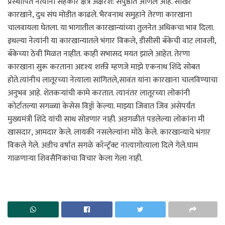
प्रस्थापित नेत्यांनी सहकार क्षेत्र अक्षरश: संपुष्ठात आणले आहे. साखर
कारखाने, दुध संघ मोडीत काढले. भैरवनाथ समुहाने तेरणा कारखाना
चालवायला घेतला. या भागातील कारखान्यांच्या तुलनेत अधिकचा भाव दिला.
इथल्या नेत्यांनी या कारखान्यातले भंगार विकले, डीसीसी बँकेची वाट लावली,
बँकेच्या ठेवी मिळत नाहीत. काही सभासद मयत झाले आहेत. तेरणा
कारखाना सुरू करताना अदृश्य शक्ती म्हणजे माझे एकनाथ शिंदे सोबत
होते.त्यांनीच लातूरच्या नेत्याला सांगितले,सावंत यांना कारखाना चालविण्याचा
अनुभव आहे. शेतकऱ्यांची कामे करतात. त्यानंतर लातूरच्या लोकांनी
कोर्टातल्या सगळ्या केसेस विड्रॉ केल्या. माझ्या जिवात जिव असेपर्यंत
मुख्यमंत्री शिंदे यांची साथ सोडणार नाही. अडगळीत पडलेल्या लोकांना मी
खासदार, आमदार केले. लायकी नसलेल्यांना मोठे केले. कारखान्याचे भंगार
विकले गेले. अडीच वर्षात सगळे कॉन्ट्रॅक्ट नात्यागोत्याला दिले गेले.घाम
गाळणाऱ्या शिवसैनिकांचा विचार केला गेला नाही.