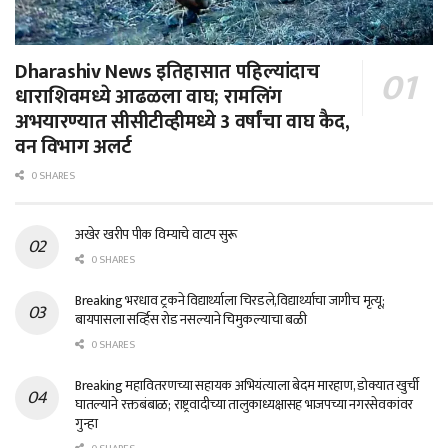
Dharashiv News इतिहासात पहिल्यांदाच
धाराशिवमध्ये आढळला वाघ; रामलिंग
अभयारण्यात सीसीटीव्हीमध्ये 3 वर्षांचा वाघ कैद,
वन विभाग अलर्ट
0 SHARES
अखेर खरीप पीक विम्याचे वाटप सुरू
0 SHARES
Breaking भरधाव ट्रकने विद्यार्थ्याला चिरडले,विद्यार्थ्याचा जागीच मृत्यू;
बायपासला सर्व्हिस रोड नसल्याने चिमुकल्याचा बळी
0 SHARES
Breaking महावितरणच्या सहायक अभियंत्याला बेदम मारहाण, डोक्यात खुर्ची
घातल्याने रक्तबंबाळ; राष्ट्रवादीच्या तालुकाध्यक्षासह भाजपच्या नगरसेवकांवर
गुन्हा