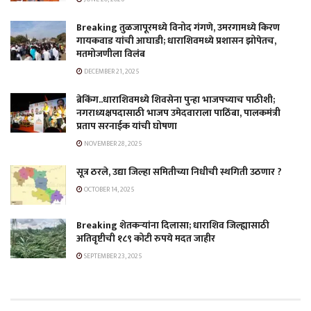
Breaking तुळजापूरमध्ये विनोद गंगणे, उमरगामध्ये किरण
गायकवाड यांची आघाडी; धाराशिवमध्ये प्रशासन झोपेतच,
मतमोजणीला विलंब
DECEMBER 21, 2025
ब्रेकिंग..धाराशिवमध्ये शिवसेना पुन्हा भाजपच्याच पाठीशी;
नगराध्यक्षपदासाठी भाजप उमेदवाराला पाठिंबा, पालकमंत्री
प्रताप सरनाईक यांची घोषणा
NOVEMBER 28, 2025
सूत्र ठरले, उद्या जिल्हा समितीच्या निधीची स्थगिती उठणार ?
OCTOBER 14, 2025
Breaking शेतकऱ्यांना दिलासा; धाराशिव जिल्ह्यासाठी
अतिवृष्टीची १८९ कोटी रुपये मदत जाहीर
SEPTEMBER 23, 2025