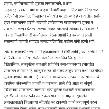
संकुल, कर्मचार्‍यांसाठी सुसज्ज निवासस्थाने, प्रशस्त
उपहारगृह, प्रवासी, चालक-वाहक विश्रांती कक्ष आणि तब्बल 22 फलाट
(प्लॅटफॉर्म) असतील. जिल्ह्याच्या सौंदर्यात भर टाकणारे हे राज्यातील सर्वात
सुंदर बसस्थानक ठरावे, यासाठी सर्वसामान्य नागरिकांच्या सूचना व
संकल्पना जाणून घेतल्या जाणार आहेत. त्यासाठी सोमवारी सायंकाळी 5
वाजता जिल्हाधिकारी कार्यालयात बैठक आयोजित करण्यात आली
असल्याची माहिती आमदार राणाजगजितसिंह पाटील यांनी दिली आहे.
‘गोरोबा काकांची भक्ती आणि तुळजाभवानी देवीची शक्ती’, असा भक्ती आणि
शक्तीपीठाचा अनोखा संयोग असलेल्या धाराशिव जिल्ह्यातील
ऐतिहासिक, सांस्कृतिक वारशाचे प्रतिबिंब बसस्थानकाच्या इमारतीत
साकारले जाणार आहे. वास्तुविशारद श्री अजय ठाकुर यांना तशा पध्दतीच्या
सूचना देण्यात आल्या आहेत. मागील आठवड्यात मध्यवर्ती बसस्थानकाचे
प्राथमिक संकल्पचित्र प्रकाशित करण्यात आले होते. आता या संपूर्ण
परिसरावर साकारल्या जाणार्‍या अत्याधुनिक मध्यवर्ती बसस्थानकाचा
सुधारीत ले-आऊट प्लॅन तयार करण्यात आला आहे. या सुधारीत
आराखड्यातही जिल्ह्याच्या सौंदर्यात भर टाकणारे काही महत्वपूर्ण बदल
सूचविण्यात येणार आहेत. बसस्थानकाची जागा शहराच्या मध्यवर्ती भागात