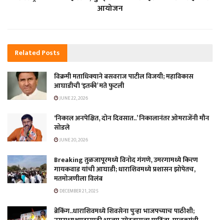
आयोजन
Related
Posts
विक्रमी मताधिक्याने बसवराज पाटील विजयी; महाविकास
आघाडीची ‘इतकी’ मते फुटली
JUNE 22, 2026
‘निकाल अनपेक्षित, दोन दिवसात..’ निकालानंतर ओमराजेंनी मौन
सोडले
JUNE 20, 2026
Breaking तुळजापूरमध्ये विनोद गंगणे, उमरगामध्ये किरण
गायकवाड यांची आघाडी; धाराशिवमध्ये प्रशासन झोपेतच,
मतमोजणीला विलंब
DECEMBER 21, 2025
ब्रेकिंग..धाराशिवमध्ये शिवसेना पुन्हा भाजपच्याच पाठीशी;