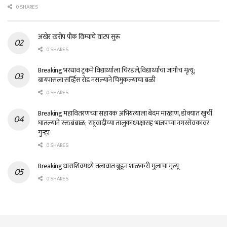
0 SHARES
अखेर खरीप पीक विम्याचे वाटप सुरू
0 SHARES
Breaking भरधाव ट्रकने विद्यार्थ्याला चिरडले,विद्यार्थ्याचा जागीच मृत्यू;
बायपासला सर्व्हिस रोड नसल्याने चिमुकल्याचा बळी
0 SHARES
Breaking महावितरणच्या सहायक अभियंत्याला बेदम मारहाण, डोक्यात खुर्ची
घातल्याने रक्तबंबाळ; राष्ट्रवादीच्या तालुकाध्यक्षासह भाजपच्या नगरसेवकांवर
गुन्हा
0 SHARES
Breaking धाराशिवमध्ये तलावात बुडून शाळकरी मुलाचा मृत्यू
0 SHARES