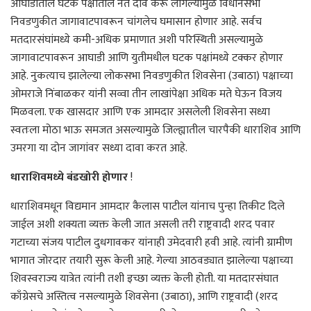
आघाडीतील घटक पक्षांतील नेते दावे करू लागल्यामुळे विधानसभा
निवडणुकीत जागावाटपावरून चांगलेच घमासान होणार आहे. सर्वच
मतदारसंघांमध्ये कमी-अधिक प्रमाणात अशी परिस्थिती असल्यामुळे
जागावाटपावरून आघाडी आणि युतीमधील घटक पक्षांमध्ये टक्कर होणार
आहे. नुकत्याच झालेल्या लोकसभा निवडणुकीत शिवसेना (उबाठा) पक्षाच्या
ओमराजे निंबाळकर यांनी सव्वा तीन लाखांपेक्षा अधिक मते घेऊन विजय
मिळवला. एक खासदार आणि एक आमदार असलेली शिवसेना सध्या
स्वतःला मोठा भाऊ समजत असल्यामुळे जिल्ह्यातील चारपैकी धाराशिव आणि
उमरगा या दोन जागांवर सध्या दावा करत आहे.
धाराशिवमध्ये बंडखोरी होणार
!
धाराशिवमधून विद्यमान आमदार कैलास पाटील यांनाच पुन्हा तिकीट दिले
जाईल अशी शक्यता व्यक्त केली जात असली तरी राष्ट्रवादी शरद पवार
गटाच्या संजय पाटील दुधगावकर यांनाही उमेदवारी हवी आहे. त्यांनी ग्रामीण
भागात जोरदार तयारी सुरू केली आहे. गेल्या आठवड्यात झालेल्या पक्षाच्या
शिवस्वराज्य यात्रेत त्यांनी तशी इच्छा व्यक्त केली होती. या मतदारसंघात
काँग्रेसचे अस्तित्व नसल्यामुळे शिवसेना (उबाठा), आणि राष्ट्रवादी (शरद