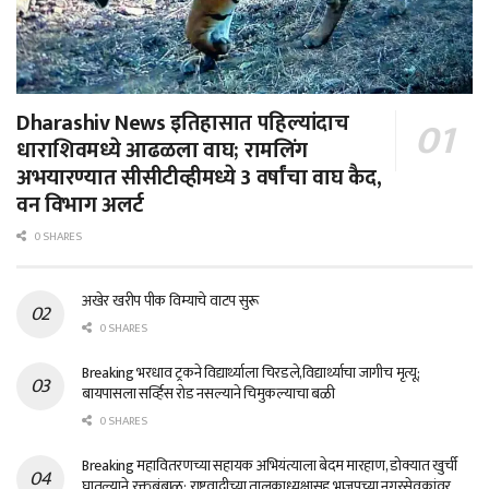
Dharashiv News इतिहासात पहिल्यांदाच
धाराशिवमध्ये आढळला वाघ; रामलिंग
अभयारण्यात सीसीटीव्हीमध्ये 3 वर्षांचा वाघ कैद,
वन विभाग अलर्ट
0 SHARES
अखेर खरीप पीक विम्याचे वाटप सुरू
0 SHARES
Breaking भरधाव ट्रकने विद्यार्थ्याला चिरडले,विद्यार्थ्याचा जागीच मृत्यू;
बायपासला सर्व्हिस रोड नसल्याने चिमुकल्याचा बळी
0 SHARES
Breaking महावितरणच्या सहायक अभियंत्याला बेदम मारहाण, डोक्यात खुर्ची
घातल्याने रक्तबंबाळ; राष्ट्रवादीच्या तालुकाध्यक्षासह भाजपच्या नगरसेवकांवर