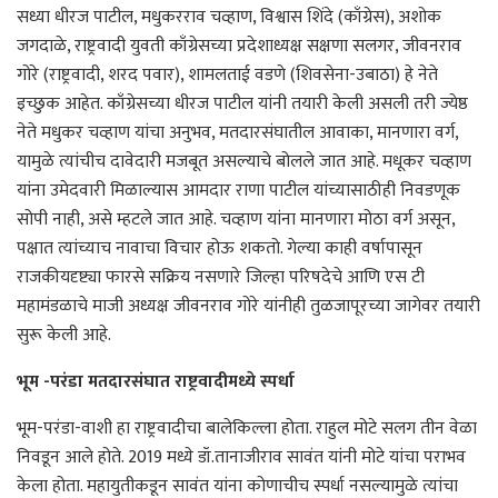
सध्या धीरज पाटील, मधुकरराव चव्हाण, विश्वास शिंदे (काँग्रेस), अशोक
जगदाळे, राष्ट्रवादी युवती काँग्रेसच्या प्रदेशाध्यक्ष सक्षणा सलगर, जीवनराव
गोरे (राष्ट्रवादी, शरद पवार), शामलताई वडणे (शिवसेना-उबाठा) हे नेते
इच्छुक आहेत. काँग्रेसच्या धीरज पाटील यांनी तयारी केली असली तरी ज्येष्ठ
नेते मधुकर चव्हाण यांचा अनुभव, मतदारसंघातील आवाका, मानणारा वर्ग,
यामुळे त्यांचीच दावेदारी मजबूत असल्याचे बोलले जात आहे. मधूकर चव्हाण
यांना उमेदवारी मिळाल्यास आमदार राणा पाटील यांच्यासाठीही निवडणूक
सोपी नाही, असे म्हटले जात आहे. चव्हाण यांना मानणारा मोठा वर्ग असून,
पक्षात त्यांच्याच नावाचा विचार होऊ शकतो. गेल्या काही वर्षापासून
राजकीयदृष्ट्या फारसे सक्रिय नसणारे जिल्हा परिषदेचे आणि एस टी
महामंडळाचे माजी अध्यक्ष जीवनराव गोरे यांनीही तुळजापूरच्या जागेवर तयारी
सुरू केली आहे.
भूम -परंडा मतदारसंघात राष्ट्रवादीमध्ये स्पर्धा
भूम-परंडा-वाशी हा राष्ट्रवादीचा बालेकिल्ला होता. राहुल मोटे सलग तीन वेळा
निवडून आले होते. 2019 मध्ये डॉ.तानाजीराव सावंत यांनी मोटे यांचा पराभव
केला होता. महायुतीकडून सावंत यांना कोणाचीच स्पर्धा नसल्यामुळे त्यांचा