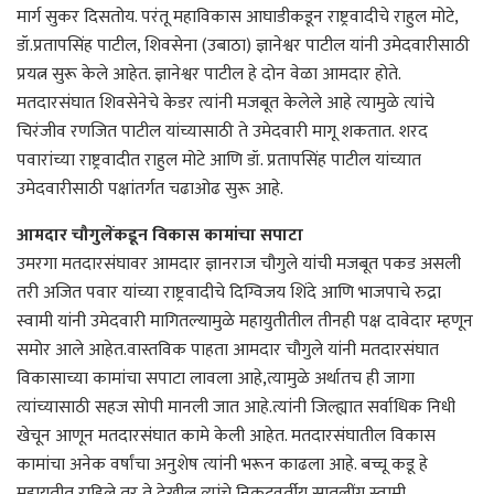
मार्ग सुकर दिसतोय. परंतू महाविकास आघाडीकडून राष्ट्रवादीचे राहुल मोटे,
डॉ.प्रतापसिंह पाटील, शिवसेना (उबाठा) ज्ञानेश्वर पाटील यांनी उमेदवारीसाठी
प्रयत्न सुरू केले आहेत. ज्ञानेश्वर पाटील हे दोन वेळा आमदार होते.
मतदारसंघात शिवसेनेचे केडर त्यांनी मजबूत केलेले आहे त्यामुळे त्यांचे
चिरंजीव रणजित पाटील यांच्यासाठी ते उमेदवारी मागू शकतात. शरद
पवारांच्या राष्ट्रवादीत राहुल मोटे आणि डॉ. प्रतापसिंह पाटील यांच्यात
उमेदवारीसाठी पक्षांतर्गत चढाओढ सुरू आहे.
आमदार चौगुलेंकडून विकास कामांचा सपाटा
उमरगा मतदारसंघावर आमदार ज्ञानराज चौगुले यांची मजबूत पकड असली
तरी अजित पवार यांच्या राष्ट्रवादीचे दिग्विजय शिंदे आणि भाजपाचे रुद्रा
स्वामी यांनी उमेदवारी मागितल्यामुळे महायुतीतील तीनही पक्ष दावेदार म्हणून
समोर आले आहेत.वास्तविक पाहता आमदार चौगुले यांनी मतदारसंघात
विकासाच्या कामांचा सपाटा लावला आहे,त्यामुळे अर्थातच ही जागा
त्यांच्यासाठी सहज सोपी मानली जात आहे.त्यांनी जिल्ह्यात सर्वाधिक निधी
खेचून आणून मतदारसंघात कामे केली आहेत. मतदारसंघातील विकास
कामांचा अनेक वर्षांचा अनुशेष त्यांनी भरून काढला आहे. बच्चू कडू हे
महायुतीत राहिले तर ते देखील त्यांचे निकटवर्तीय सातलींग स्वामी