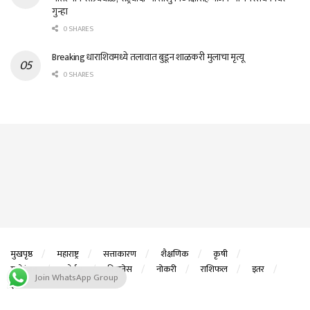
गुन्हा
0 SHARES
Breaking धाराशिवमध्ये तलावात बुडून शाळकरी मुलाचा मृत्यू
0 SHARES
मुखपृष्ठ
महाराष्ट्र
सत्ताकारण
शैक्षणिक
कृषी
मनोरंजन
स्पोर्ट्स
बिझनेस
नोकरी
राशिफल
इतर
Join WhatsApp Group
ई पेपर
© 2023Website Designed By
DK Technos