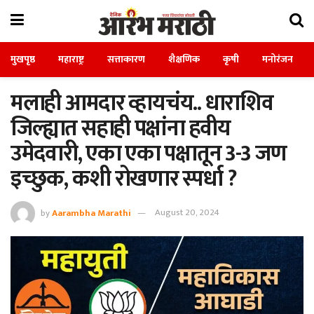
मुखपृष्ठ
महाराष्ट्र
सत्ताकारण
शैक्षणिक
कृषी
मनोरंजन
मलाही आमदार व्हायचंय.. धाराशिव
जिल्ह्यात सहाही पक्षांना हवीय
उमेदवारी, एका एका पक्षातून 3-3 जण
इच्छुक, कशी रोखणार स्पर्धा ?
by
Aarambha Marathi
August 20, 2024