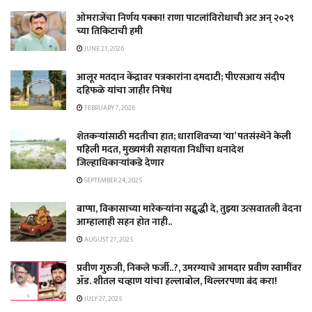
ओमराजेंचा निर्णय पक्का! राणा पाटलांविरोधाची अट अन् २०२९
च्या तिकिटाची हमी
JUNE 21, 2026
आलूर मतदान केंद्रावर पत्रकारांना दमदाटी; पीएसआय संदीप
दहिफळे यांचा जाहीर निषेध
FEBRUARY 7, 2026
शेतकऱ्यांसाठी मदतीचा हात; धाराशिवच्या ‘या’ पतसंस्थेने केली
पहिली मदत, मुख्यमंत्री सहायता निधींचा धनादेश
जिल्हाधिकाऱ्यांकडे देणार
SEPTEMBER 24, 2025
बाप्पा, विकासाच्या मारेकऱ्यांना सद्बुद्धी दे, तुझ्या उत्सवातली वेदना
आम्हालाही सहन होत नाही..
AUGUST 27, 2025
प्रवीण गुरुजी, निकले फर्जी..?, उमरग्याचे आमदार प्रवीण स्वामींवर
ॲड. शीतल चव्हाण यांचा हल्लाबोल, थिल्लरपणा बंद करा!
JULY 27, 2025