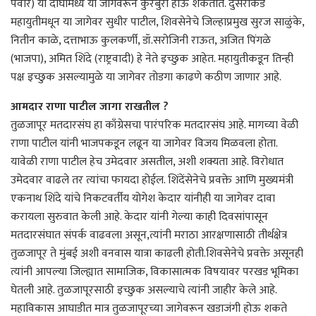
पवार) या दोघांमध्ये या जागेवरून कुरबुरी होऊ शकतात. दुसरीकडे
महायुतीमधून या जागेवर सुधीर पाटील, शिवसेनेचे जिल्हाप्रमुख सुरज साळुंके,
नितीन काळे, दत्ताभाऊ कुलकर्णी, डॉ.सरोजिनी राऊत, अजित पिंगळे
(भाजपा), अमित शिंदे (राष्ट्रवादी) हे नेते इच्छुक आहेत. महायुतीकडून तिन्ही
पक्ष इच्छुक असल्यामुळे या जागेवर तोडगा काढणे कठीण जाणार आहे.
आमदार राणा पाटील जागा राखतील ?
तुळजापूर मतदारसंघ हा काँग्रेसचा पारंपरिक मतदारसंघ आहे. मागच्या वेळी
राणा पाटील यांनी भाजपकडून लढून या जागेवर विजय मिळवला होता.
यावेळी राणा पाटील हेच उमेदवार असतील, अशी शक्यता आहे. विरोधात
उमेदवार वाढले तर त्यांचा फायदा होईल. शिंदेंसेनेचे प्रवक्ते आणि मुख्यमंत्री
एकनाथ शिंदे यांचे निकटवर्तीय योगेश केदार यांनीही या जागेवर दावा
करायला सुरुवात केली आहे. केदार यांनी गेल्या काही दिवसांपासून
मतदारसंघात संपर्क वाढवला असून,त्यांनी मराठा आरक्षणासाठी तीर्थक्षेत्र
तुळजापूर ते मुंबई अशी वनवास यात्रा काढली होती.शिवसेनेचे प्रवक्ते असूनही
त्यांनी आपल्या जिल्ह्यात सामाजिक, विकासात्मक विषयावर परखड भूमिका
घेतली आहे. तुळजापूरसाठी इच्छुक असल्याचे त्यांनी जाहीर केले आहे.
महाविकास आघाडीत मात्र तुळजापूरच्या जागेवरून खडाजंगी होऊ शकते