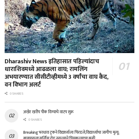
Dharashiv News इतिहासात पहिल्यांदाच
धाराशिवमध्ये आढळला वाघ; रामलिंग
अभयारण्यात सीसीटीव्हीमध्ये 3 वर्षांचा वाघ कैद,
वन विभाग अलर्ट
0 SHARES
अखेर खरीप पीक विम्याचे वाटप सुरू
0 SHARES
Breaking भरधाव ट्रकने विद्यार्थ्याला चिरडले,विद्यार्थ्याचा जागीच मृत्यू;
बायपासला सर्व्हिस रोड नसल्याने चिमुकल्याचा बळी