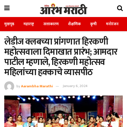
मुखपृष्ठ
महाराष्ट्र
सत्ताकारण
शैक्षणिक
कृषी
मनोरंजन
लेडीज क्लबच्या प्रांगणात हिरकणी
महोत्सवाला दिमाखात प्रारंभ; आमदार
पाटील म्हणाले, हिरकणी महोत्सव
महिलांच्या हक्काचे व्यासपीठ
by
Aarambha Marathi
January 6, 2024