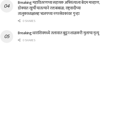
Breaking महावितरणच्या सहायक अभियंत्याला बेदम मारहाण,
डोक्यात खुर्ची घातल्याने रक्तबंबाळ; राष्ट्रवादीच्या
तालुकाध्यक्षासह भाजपच्या नगरसेवकांवर गुन्हा
0 SHARES
Breaking धाराशिवमध्ये तलावात बुडून शाळकरी मुलाचा मृत्यू
0 SHARES