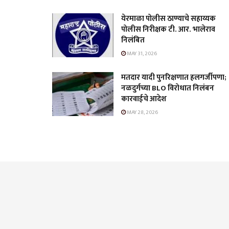
येरमाळा पोलीस ठाण्याचे सहाय्यक
पोलीस निरीक्षक टी. आर. भालेराव
निलंबित
MAY 31, 2026
मतदार यादी पुनरिक्षणात हलगर्जीपणा;
नळदुर्गच्या BLO विरोधात निलंबन
कारवाईचे आदेश
MAY 28, 2026