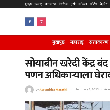
मुखपृष्ठ
महाराष्ट्र
सत्ताकारण
शैक्षणिक
कृषी
मनोरंजन
स्पोर्ट्स
बिझनेस
मुखपृष्ठ
महाराष्ट्र
सत्ताकारण
सोयाबीन खरेदी केंद्र ब
पणन अधिकाऱ्याला घेरा
by
Aarambha Marathi
February 8, 2025
in
Ara