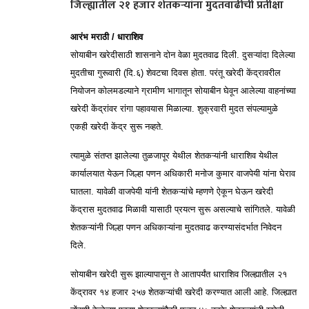
जिल्ह्यातील २१ हजार शेतकऱ्यांना मुदतवाढीची प्रतीक्षा
आरंभ मराठी / धाराशिव
सोयाबीन खरेदीसाठी शासनाने दोन वेळा मुदतवाढ दिली. दुसऱ्यांदा दिलेल्या
मुदतीचा गुरूवारी (दि.६) शेवटचा दिवस होता. परंतू खरेदी केंद्रावरील
नियोजन कोलमडल्याने ग्रामीण भागातून सोयाबीन घेवून आलेल्या वाहनांच्या
खरेदी केंद्रांवर रांगा पहावयास मिळाल्या. शुक्रवारी मुदत संपल्यामुळे
एकही खरेदी केंद्र सुरू नव्हते.
त्यामुळे संतप्त झालेल्या तुळजापूर येथील शेतकऱ्यांनी धाराशिव येथील
कार्यालयात येऊन जिल्हा पणन अधिकारी मनोज कुमार वाजपेयी यांना घेराव
घातला. यावेळी वाजपेयी यांनी शेतकऱ्यांचे म्हणणे ऐकून घेऊन खरेदी
केंद्रास मुदतवाढ मिळावी यासाठी प्रयत्न सुरू असल्याचे सांगितले. यावेळी
शेतकऱ्यांनी जिल्हा पणन अधिकाऱ्यांना मुदतवाढ करण्यासंदर्भात निवेदन
दिले.
सोयाबीन खरेदी सुरू झाल्यापासून ते आतापर्यंत धाराशिव जिल्ह्यातील २१
केंद्रावर १४ हजार २५७ शेतकऱ्यांची खरेदी करण्यात आली आहे. जिल्ह्यात