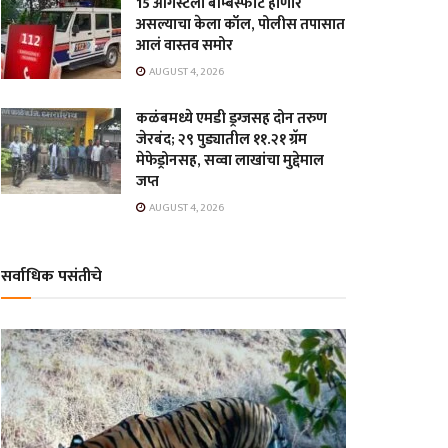
15 ऑगस्टला बॉम्बस्फोट होणार
असल्याचा केला कॉल, पोलीस तपासात
आलं वास्तव समोर
AUGUST 4, 2026
कळंबमध्ये एमडी ड्रग्जसह दोन तरुण
जेरबंद; २९ पुड्यातील ११.२१ ग्रॅम
मेफेड्रोनसह, सव्वा लाखांचा मुद्देमाल
जप्त
AUGUST 4, 2026
सर्वाधिक पसंतीचे