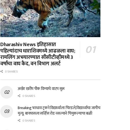
Dharashiv News इतिहासात
पहिल्यांदाच धाराशिवमध्ये आढळला वाघ;
रामलिंग अभयारण्यात सीसीटीव्हीमध्ये 3
वर्षांचा वाघ कैद, वन विभाग अलर्ट
0 SHARES
अखेर खरीप पीक विम्याचे वाटप सुरू
0 SHARES
Breaking भरधाव ट्रकने विद्यार्थ्याला चिरडले,विद्यार्थ्याचा जागीच
मृत्यू; बायपासला सर्व्हिस रोड नसल्याने चिमुकल्याचा बळी
0 SHARES