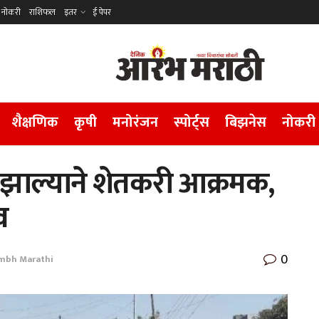
नोकरी
राशिफल
इतर
ई पेपर
शैक्षणिक
कृषी
मनोरंजन
स्पोर्ट्स
बिझनेस
नोकरी
ंद झाल्याने शेतकरी आक्रमक,
व
0
mbh Marathi