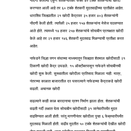
नोंदणी केलेल्या एकूण शेतकऱ्यांपैकी फक्त ४० टक्के शेतकऱ्यांची खरेदी
करण्यात आली आहे तर ६० टक्के शेतकरी मुदतवाढीच्या प्रतीक्षेत आहेत.
धाराशिव जिल्ह्यातील २१ खरेदी केंद्रावर ३५ हजार ४०३ शेतकऱ्यांनी
नोंदणी केली होती. त्यापैकी २५ हजार १५७ शेतकऱ्यांना मेसेज पाठवण्यात
आले होते. त्यामध्ये १४ हजार २५७ शेतकऱ्यांचे सोयाबीन प्रत्यक्षात खरेदी
केले आहे तर २१ हजार १४६ शेतकरी मुदतवाढ मिळण्याची प्रतीक्षा करत
आहेत.
नाफेडने जिल्हा पणन संघाच्या माध्यमातून जिल्ह्यात शेतमाल खरेदीसाठी २१
ठिकाणी खरेदी केंद्र उघडले. १५ ऑक्टोंबरपासून नाफेडने सोयाबीनची
खरेदी सुरू केली. सुरूवातीला खरेदीला प्रतिसाद मिळाला नाही. मात्र,
नंतरच्या काळात बाजारातील दर घसरल्याने नाफेडच्या केंद्राकडे खरेदी
वाढली. अचानक खरेदी
वाढल्याने काही काळ बारदानाचा प्रश्न निर्माण झाला होता. शेतकऱ्यांची
वाढती गर्दी लक्षात घेता सोयाबीन खरेदीसाठी ३१ जानेवारीपर्यंत मुदत
वाढविण्यात आली होती. परंतू मागणीनंतर खरेदीला पुन्हा ६ फेब्रुवारीपर्यंत
मुदतवाढ मिळाली होती. वाढीव मुदतीत ५० टक्के शेतकऱ्यांची देखील खरेदी