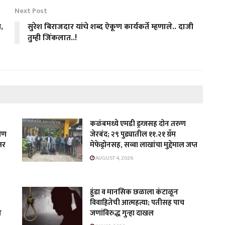
Next Post
श,
सुरेश बिराजदार यांचे शब्द ऐकूण कार्यकर्ते म्हणाले.. दाजी
तुम्ही जिंकलात..!
कळंबमध्ये एमडी ड्रग्जसह दोन तरुण
कोण
जेरबंद; २९ पुड्यातील ११.२१ ग्रॅम
तर
मेफेड्रोनसह, सव्वा लाखांचा मुद्देमाल जप्त
AUGUST 4, 2026
हुंडा व मानसिक छळाला कंटाळून
विवाहितेची आत्महत्या; पतीसह पाच
न
जणांविरुद्ध गुन्हा दाखल