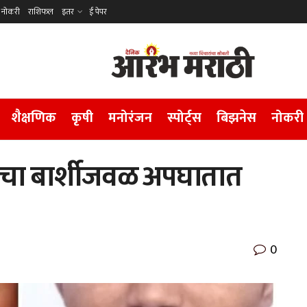
नोकरी
राशिफल
इतर
ई पेपर
शैक्षणिक
कृषी
मनोरंजन
स्पोर्ट्स
बिझनेस
नोकरी
ांचा बार्शीजवळ अपघातात
0