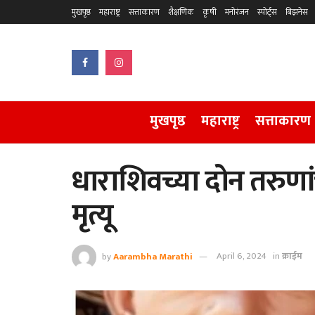
मुखपृष्ठ
महाराष्ट्र
सत्ताकारण
शैक्षणिक
कृषी
मनोरंजन
स्पोर्ट्स
बिझनेस
मुखपृष्ठ
महाराष्ट्र
सत्ताकारण
धाराशिवच्या दोन तरुण
मृत्यू
by
Aarambha Marathi
April 6, 2024
in
क्राईम