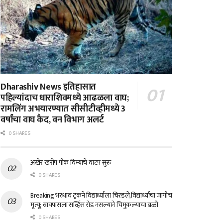
Dharashiv News इतिहासात
पहिल्यांदाच धाराशिवमध्ये आढळला वाघ;
रामलिंग अभयारण्यात सीसीटीव्हीमध्ये 3
वर्षांचा वाघ कैद, वन विभाग अलर्ट
0 SHARES
अखेर खरीप पीक विम्याचे वाटप सुरू
0 SHARES
Breaking भरधाव ट्रकने विद्यार्थ्याला चिरडले,विद्यार्थ्याचा जागीच
मृत्यू; बायपासला सर्व्हिस रोड नसल्याने चिमुकल्याचा बळी
0 SHARES