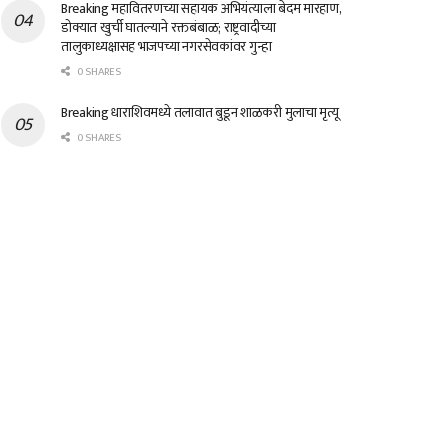
Breaking महावितरणच्या सहायक अभियंत्याला बेदम मारहाण,
डोक्यात खुर्ची घातल्याने रक्तबंबाळ; राष्ट्रवादीच्या
तालुकाध्यक्षासह भाजपच्या नगरसेवकांवर गुन्हा
0 SHARES
Breaking धाराशिवमध्ये तलावात बुडून शाळकरी मुलाचा मृत्यू
0 SHARES