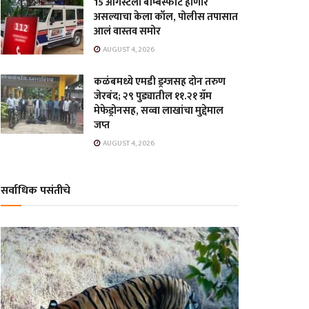
15 ऑगस्टला बॉम्बस्फोट होणार
असल्याचा केला कॉल, पोलीस तपासात
आलं वास्तव समोर
AUGUST 4, 2026
कळंबमध्ये एमडी ड्रग्जसह दोन तरुण
जेरबंद; २९ पुड्यातील ११.२१ ग्रॅम
मेफेड्रोनसह, सव्वा लाखांचा मुद्देमाल
जप्त
AUGUST 4, 2026
सर्वाधिक पसंतीचे