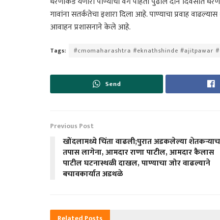
धरणाकडे येणारा पाण्याचा वेग पाहता पुढील दोन दिवसांत धरण 
गावांना सतर्कतेचा इशारा दिला आहे. पाण्याचा प्रवाह वाढल्यास 
आवाहन प्रशासनाने केले आहे.
Tags:
#cmomaharashtra #eknathshinde #ajitpawar 
Send
Previous Post
खोंदलामध्ये चिंता वाढली;पुरात अडकलेल्या शेतकऱ्याच
तपास लागेना, आमदार राणा पाटील, आमदार कैलास
पाटील घटनास्थळी दाखल, पाण्याचा जोर वाढल्याने
बचावकार्यात अडथळे
Related
Posts