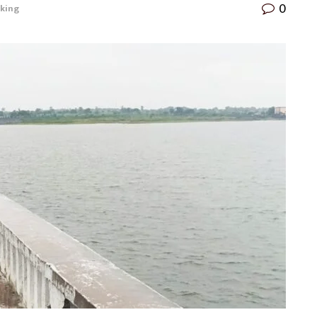
0
king