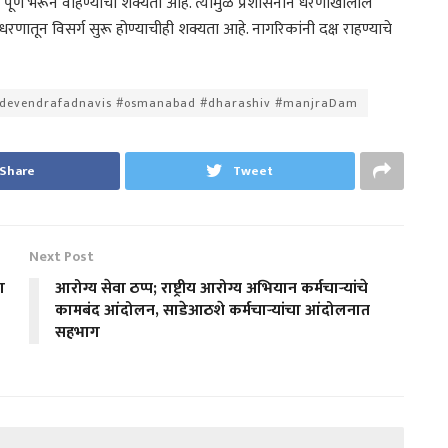
पूर्ण भरून वाहण्याची शक्यता आहे. त्यामुळे प्रशासनाने धरणाखालील
धरणातून विसर्ग सुरू होण्याचीही शक्यता आहे. नागरिकांनी दक्ष राहण्याचे
#devendrafadnavis #osmanabad #dharashiv #manjraDam
Share
Tweet
Next Post
ा
आरोग्य सेवा ठप्प; राष्ट्रीय आरोग्य अभियान कर्मचाऱ्यांचे
कामबंद आंदोलन, साडेआठशे कर्मचाऱ्यांचा आंदोलनात
सहभाग