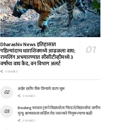
Dharashiv News इतिहासात
पहिल्यांदाच धाराशिवमध्ये आढळला वाघ;
रामलिंग अभयारण्यात सीसीटीव्हीमध्ये 3
वर्षांचा वाघ कैद, वन विभाग अलर्ट
0 SHARES
अखेर खरीप पीक विम्याचे वाटप सुरू
0 SHARES
Breaking भरधाव ट्रकने विद्यार्थ्याला चिरडले,विद्यार्थ्याचा जागीच
मृत्यू; बायपासला सर्व्हिस रोड नसल्याने चिमुकल्याचा बळी
0 SHARES