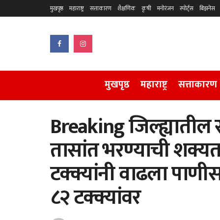
मुखपृष्ठ
महाराष्ट्र
सत्ताकारण
शैक्षणिक
कृषी
मनोरंजन
स्पोर्ट्स
बिझनेस
मुखपृष्ठ
महाराष्ट्र
सत्ताकारण
Breaking जिल्ह्यातील स
तासांत भरण्याची शक्यत
टक्क्यांनी वाढला पाणी
८२ टक्क्यांवर