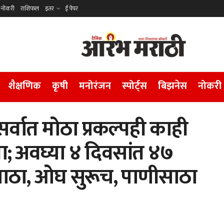
नोकरी
राशिफल
इतर
ई पेपर
शैक्षणिक
कृषी
मनोरंजन
स्पोर्ट्स
बिझनेस
नोकरी
र्वात मोठा प्रकल्पही काही
ा; अवघ्या ४ दिवसांत ४७
साठा, ओघ सुरूच, पाणीसाठा