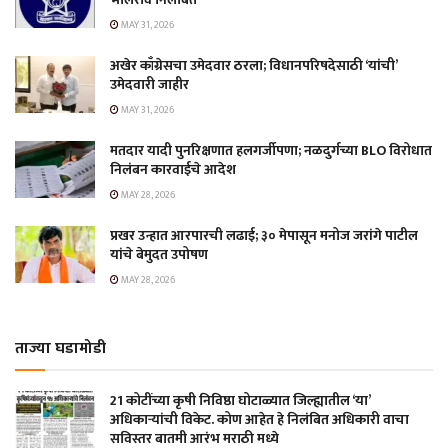
MAY 31, 2026
अखेर काँग्रेसचा उमेदवार ठरला; विधानपरिषदेसाठी ‘यांची’
उमेदवारी जाहीर
MAY 31, 2026
मतदार यादी पुनरिक्षणात हलगर्जीपणा; नळदुर्गच्या BLO विरोधात
निलंबन कारवाईचे आदेश
MAY 28, 2026
प्रखर उन्हात आरपारची लढाई; ३० मेपासून मनोज जरांगे पाटील
यांचे बेमुदत उपोषण
MAY 28, 2026
ताज्या घडामोडी
21 कोटींच्या कृषी निविष्ठा घोटाळ्यात जिल्ह्यातील ‘या’
अधिकाऱ्यांची विकेट. कोण आहेत हे निलंबित अधिकारी वाचा
सविस्तर बातमी आरंभ मराठी मध्ये