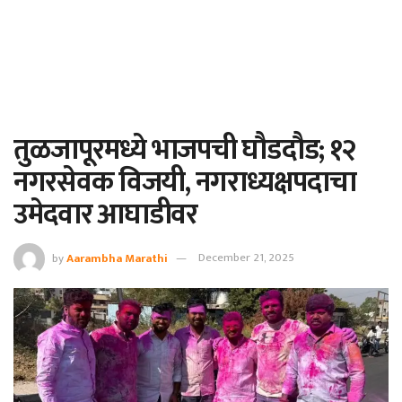
तुळजापूरमध्ये भाजपची घौडदौड; १२
नगरसेवक विजयी, नगराध्यक्षपदाचा
उमेदवार आघाडीवर
by
Aarambha Marathi
December 21, 2025