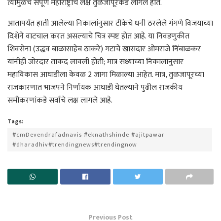
त्यामुळेच संपूर्ण महाराष्ट्राचे लक्ष तुळजापूरकडे लागले होते.
आतापर्यंत हाती आलेल्या निकालांनुसार टीकेचे धनी ठरलेले गंगणे विजयाच्या
दिशेने वाटचाल करत असल्याचे चित्र स्पष्ट होत आहे. या निवडणुकीत
शिवसेना (उद्धव बाळासाहेब ठाकरे) गटाचे खासदार ओमराजे निंबाळकर
यांनीही जोरदार ताकद लावली होती; मात्र सध्याच्या निकालानुसार
महाविकास आघाडीला केवळ 2 जागा मिळाल्या आहेत. मात्र, तुळजापूरच्या
राजकारणात भाजपने निर्णायक आघाडी घेतल्याने पुढील राजकीय
समीकरणांकडे सर्वांचे लक्ष लागले आहे.
Tags:
#cmDevendrafadnavis #eknathshinde #ajitpawar
#dharadhiv#trendingnews#trendingnow
Previous Post