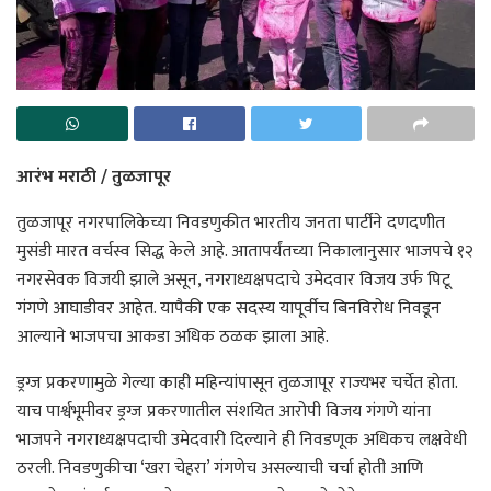
आरंभ मराठी / तुळजापूर
तुळजापूर नगरपालिकेच्या निवडणुकीत भारतीय जनता पार्टीने दणदणीत
मुसंडी मारत वर्चस्व सिद्ध केले आहे. आतापर्यंतच्या निकालानुसार भाजपचे १२
नगरसेवक विजयी झाले असून, नगराध्यक्षपदाचे उमेदवार विजय उर्फ पिटू
गंगणे आघाडीवर आहेत. यापैकी एक सदस्य यापूर्वीच बिनविरोध निवडून
आल्याने भाजपचा आकडा अधिक ठळक झाला आहे.
ड्रग्ज प्रकरणामुळे गेल्या काही महिन्यांपासून तुळजापूर राज्यभर चर्चेत होता.
याच पार्श्वभूमीवर ड्रग्ज प्रकरणातील संशयित आरोपी विजय गंगणे यांना
भाजपने नगराध्यक्षपदाची उमेदवारी दिल्याने ही निवडणूक अधिकच लक्षवेधी
ठरली. निवडणुकीचा ‘खरा चेहरा’ गंगणेच असल्याची चर्चा होती आणि