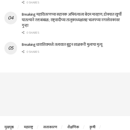
0 SHARES
Breaking महावितरणच्या सहायक अभियंत्याला बेदम मारहाण, डोक्यात खुर्ची
घातल्याने रक्तबंबाळ; राष्ट्रवादीच्या तालुकाध्यक्षासह भाजपच्या नगरसेवकांवर
गुन्हा
0 SHARES
Breaking धाराशिवमध्ये तलावात बुडून शाळकरी मुलाचा मृत्यू
0 SHARES
मुखपृष्ठ
महाराष्ट्र
सत्ताकारण
शैक्षणिक
कृषी