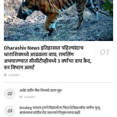
Dharashiv News इतिहासात पहिल्यांदाच
धाराशिवमध्ये आढळला वाघ; रामलिंग
अभयारण्यात सीसीटीव्हीमध्ये 3 वर्षांचा वाघ कैद,
वन विभाग अलर्ट
0 SHARES
अखेर खरीप पीक विम्याचे वाटप सुरू
0 SHARES
Breaking भरधाव ट्रकने विद्यार्थ्याला चिरडले,विद्यार्थ्याचा जागीच मृत्यू;
बायपासला सर्व्हिस रोड नसल्याने चिमुकल्याचा बळी